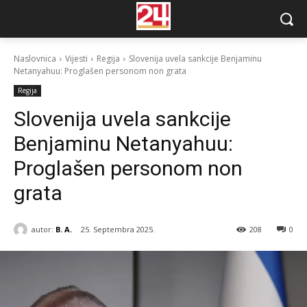
Naslovnica
Vijesti
Regija
Slovenija uvela sankcije Benjaminu
Netanyahuu: Proglašen personom non grata
Regija
Slovenija uvela sankcije
Benjaminu Netanyahuu:
Proglašen personom non
grata
autor:
B. A.
25. Septembra 2025.
208
0