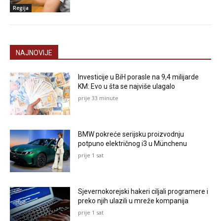
Regija
NAJNOVIJE
Investicije u BiH porasle na 9,4 milijarde
KM: Evo u šta se najviše ulagalo
prije 33 minute
BMW pokreće serijsku proizvodnju
potpuno električnog i3 u Münchenu
prije 1 sat
Sjevernokorejski hakeri ciljali programere i
preko njih ulazili u mreže kompanija
prije 1 sat