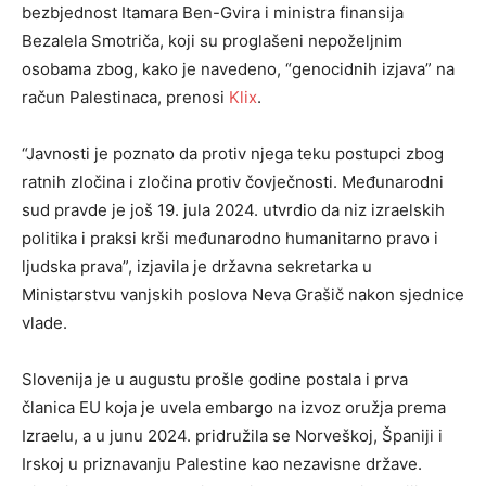
bezbjednost Itamara Ben-Gvira i ministra finansija
Bezalela Smotriča, koji su proglašeni nepoželjnim
osobama zbog, kako je navedeno, “genocidnih izjava” na
račun Palestinaca, prenosi
Klix
.
“Javnosti je poznato da protiv njega teku postupci zbog
ratnih zločina i zločina protiv čovječnosti. Međunarodni
sud pravde je još 19. jula 2024. utvrdio da niz izraelskih
politika i praksi krši međunarodno humanitarno pravo i
ljudska prava”, izjavila je državna sekretarka u
Ministarstvu vanjskih poslova Neva Grašič nakon sjednice
vlade.
Slovenija je u augustu prošle godine postala i prva
članica EU koja je uvela embargo na izvoz oružja prema
Izraelu, a u junu 2024. pridružila se Norveškoj, Španiji i
Irskoj u priznavanju Palestine kao nezavisne države.