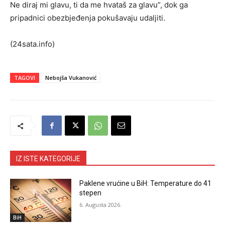
Ne diraj mi glavu, ti da me hvataš za glavu”, dok ga
pripadnici obezbjeđenja pokušavaju udaljiti.
(24sata.info)
TAGOVI
Nebojša Vukanović
IZ ISTE KATEGORIJE
Paklene vrućine u BiH: Temperature do 41
stepen
6. Augusta 2026.
BiH