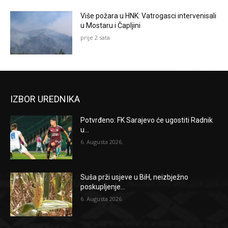
Više požara u HNK: Vatrogasci intervenisali
u Mostaru i Čapljini
prije 2 sata
IZBOR UREDNIKA
Potvrđeno: FK Sarajevo će ugostiti Radnik
u...
6. Augusta 2026.
Suša prži usjeve u BiH, neizbježno
poskupljenje...
6. Augusta 2026.