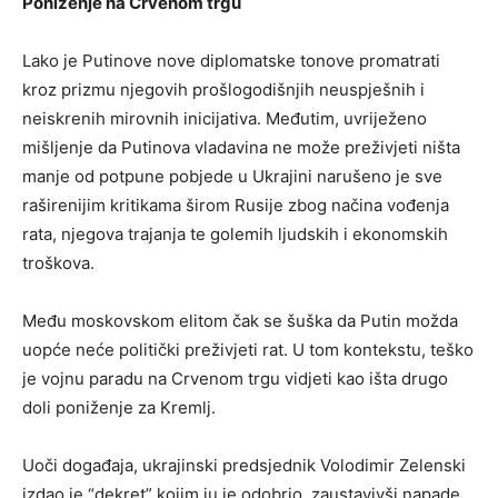
Poniženje na Crvenom trgu
Lako je Putinove nove diplomatske tonove promatrati
kroz prizmu njegovih prošlogodišnjih neuspješnih i
neiskrenih mirovnih inicijativa. Međutim, uvriježeno
mišljenje da Putinova vladavina ne može preživjeti ništa
manje od potpune pobjede u Ukrajini narušeno je sve
raširenijim kritikama širom Rusije zbog načina vođenja
rata, njegova trajanja te golemih ljudskih i ekonomskih
troškova.
Među moskovskom elitom čak se šuška da Putin možda
uopće neće politički preživjeti rat. U tom kontekstu, teško
je vojnu paradu na Crvenom trgu vidjeti kao išta drugo
doli poniženje za Kremlj.
Uoči događaja, ukrajinski predsjednik Volodimir Zelenski
izdao je “dekret” kojim ju je odobrio, zaustavivši napade