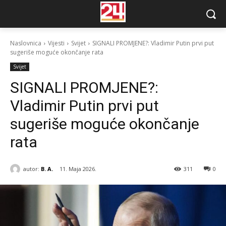
Naslovnica
Vijesti
Svijet
SIGNALI PROMJENE?: Vladimir Putin prvi put
sugeriše moguće okončanje rata
Svijet
SIGNALI PROMJENE?:
Vladimir Putin prvi put
sugeriše moguće okončanje
rata
autor:
B. A.
11. Maja 2026.
311
0