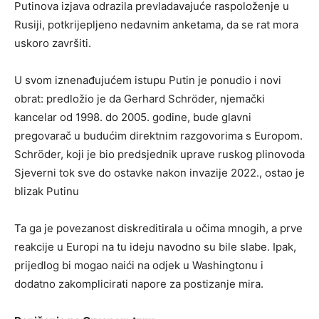
Putinova izjava odrazila prevladavajuće raspoloženje u
Rusiji, potkrijepljeno nedavnim anketama, da se rat mora
uskoro završiti.
U svom iznenađujućem istupu Putin je ponudio i novi
obrat: predložio je da Gerhard Schröder, njemački
kancelar od 1998. do 2005. godine, bude glavni
pregovarač u budućim direktnim razgovorima s Europom.
Schröder, koji je bio predsjednik uprave ruskog plinovoda
Sjeverni tok sve do ostavke nakon invazije 2022., ostao je
blizak Putinu
Ta ga je povezanost diskreditirala u očima mnogih, a prve
reakcije u Europi na tu ideju navodno su bile slabe. Ipak,
prijedlog bi mogao naići na odjek u Washingtonu i
dodatno zakomplicirati napore za postizanje mira.