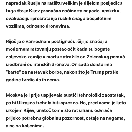
napredak Rusije na ratištu velikim je dijelom posljedica
toga što je Kijev pronašao načine za napade, opskrbu,
evakuaciju i presretanje ruskih snaga bespilotnim
vozilima, odnosno dronovima.
Riječ je o vanrednom postignuću, čiji je značaj u
modernom ratovanju postao očit kada su bogate
zaljevske zemlje u martu zatražile od Zelenskog pomoć
u odbrani od iranskih dronova. On sada doista ima
“karte” za nastavak borbe, nakon što je Trump prošle
godine tvrdio da ih nema.
Moskva je i prije uspijevala sustići tehnološki zaostatak,
pa bi Ukrajina trebala biti oprezna. No, pred nama je ljeto
u kojem Kijev, unatoč tome što rat u Iranu odvraća
prijeko potrebnu globalnu pozornost, ostaje na nogama,
a ne na koljenima.