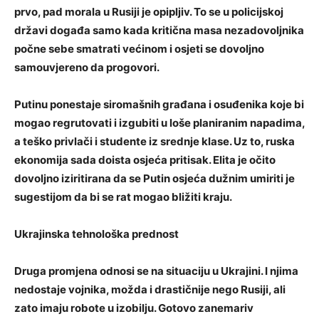
prvo, pad morala u Rusiji je opipljiv. To se u policijskoj
državi događa samo kada kritična masa nezadovoljnika
počne sebe smatrati većinom i osjeti se dovoljno
samouvjereno da progovori.
Putinu ponestaje siromašnih građana i osuđenika koje bi
mogao regrutovati i izgubiti u loše planiranim napadima,
a teško privlači i studente iz srednje klase. Uz to, ruska
ekonomija sada doista osjeća pritisak. Elita je očito
dovoljno iziritirana da se Putin osjeća dužnim umiriti je
sugestijom da bi se rat mogao bližiti kraju.
Ukrajinska tehnološka prednost
Druga promjena odnosi se na situaciju u Ukrajini. I njima
nedostaje vojnika, možda i drastičnije nego Rusiji, ali
zato imaju robote u izobilju. Gotovo zanemariv