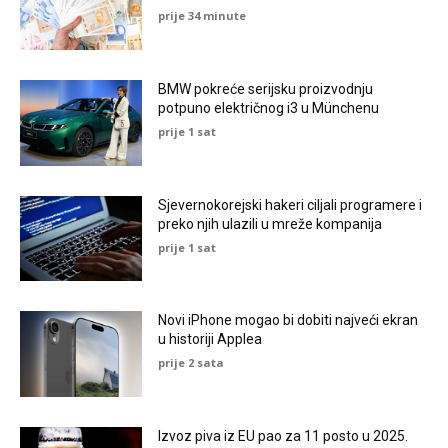
prije 34 minute
BMW pokreće serijsku proizvodnju
potpuno električnog i3 u Münchenu
prije 1 sat
Sjevernokorejski hakeri ciljali programere i
preko njih ulazili u mreže kompanija
prije 1 sat
Novi iPhone mogao bi dobiti najveći ekran
u historiji Applea
prije 2 sata
Izvoz piva iz EU pao za 11 posto u 2025.