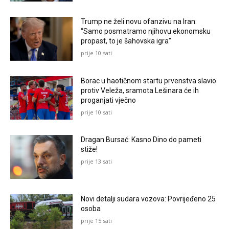
Trump ne želi novu ofanzivu na Iran:
“Samo posmatramo njihovu ekonomsku
propast, to je šahovska igra”
prije 10 sati
Borac u haotičnom startu prvenstva slavio
protiv Veleža, sramota Lešinara će ih
proganjati vječno
prije 10 sati
Dragan Bursać: Kasno Dino do pameti
stiže!
prije 13 sati
Novi detalji sudara vozova: Povrijeđeno 25
osoba
prije 15 sati