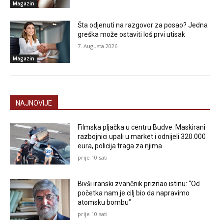
Magazin
Šta odjenuti na razgovor za posao? Jedna
greška može ostaviti loš prvi utisak
7. Augusta 2026.
Magazin
NAJNOVIJE
Filmska pljačka u centru Budve: Maskirani
razbojnici upali u market i odnijeli 320.000
eura, policija traga za njima
prije 10 sati
Bivši iranski zvančnik priznao istinu: “Od
početka nam je cilj bio da napravimo
atomsku bombu”
prije 10 sati