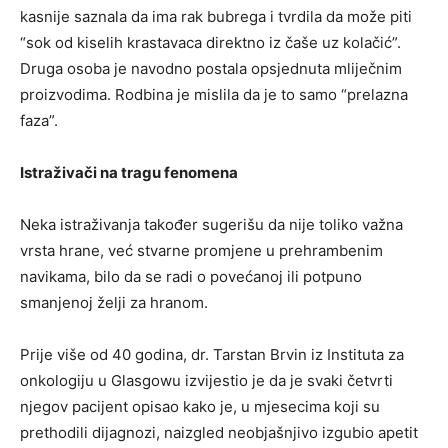
kasnije saznala da ima rak bubrega i tvrdila da može piti
“sok od kiselih krastavaca direktno iz čaše uz kolačić”.
Druga osoba je navodno postala opsjednuta mliječnim
proizvodima. Rodbina je mislila da je to samo “prelazna
faza”.
Istraživači na tragu fenomena
Neka istraživanja također sugerišu da nije toliko važna
vrsta hrane, već stvarne promjene u prehrambenim
navikama, bilo da se radi o povećanoj ili potpuno
smanjenoj želji za hranom.
Prije više od 40 godina, dr. Tarstan Brvin iz Instituta za
onkologiju u Glasgowu izvijestio je da je svaki četvrti
njegov pacijent opisao kako je, u mjesecima koji su
prethodili dijagnozi, naizgled neobjašnjivo izgubio apetit