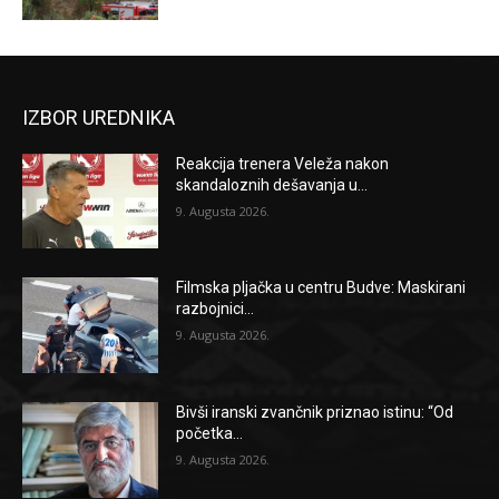
IZBOR UREDNIKA
Reakcija trenera Veleža nakon
skandaloznih dešavanja u...
9. Augusta 2026.
Filmska pljačka u centru Budve: Maskirani
razbojnici...
9. Augusta 2026.
Bivši iranski zvančnik priznao istinu: “Od
početka...
9. Augusta 2026.