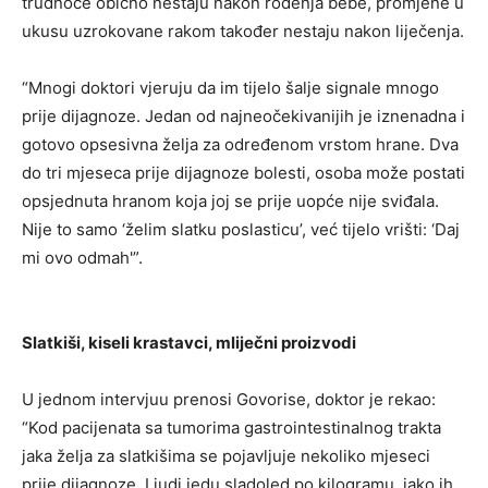
trudnoće obično nestaju nakon rođenja bebe, promjene u
ukusu uzrokovane rakom također nestaju nakon liječenja.
“Mnogi doktori vjeruju da im tijelo šalje signale mnogo
prije dijagnoze. Jedan od najneočekivanijih je iznenadna i
gotovo opsesivna želja za određenom vrstom hrane. Dva
do tri mjeseca prije dijagnoze bolesti, osoba može postati
opsjednuta hranom koja joj se prije uopće nije sviđala.
Nije to samo ‘želim slatku poslasticu’, već tijelo vrišti: ‘Daj
mi ovo odmah'”.
Slatkiši, kiseli krastavci, mliječni proizvodi
U jednom intervjuu prenosi Govorise, doktor je rekao:
“Kod pacijenata sa tumorima gastrointestinalnog trakta
jaka želja za slatkišima se pojavljuje nekoliko mjeseci
prije dijagnoze. Ljudi jedu sladoled po kilogramu, iako ih