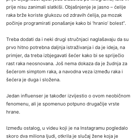
prije nisu zanimali slatkiši. Objašnjenje je jasno – ćelije
raka brže koriste glukozu od zdravih ćelija, pa mozak
počinje programirati ponašanje kako bi ‘hranio’ bolest”.
Treba dodati da i neki drugi stručnjaci naglašavaju da su
prvo hitno potrebna daljnja istraživanja i da je ideja, na
primjer, da treba izbjegavati šećer kako bi se spriječio
rast raka neosnovana. Još nema dokaza da je žudnja za
šećerom simptom raka, a navodna veza između raka i
šećera je duga i složena.
Jedan influenser je također izvijestio o ovom neobičnom
fenomenu, ali je spomenuo potpuno drugačije vrste
hrane.
Između ostalog, u videu koji je na Instagramu pogledalo
skoro dva miliona ljudi, otkrila je slučaj žene koja je