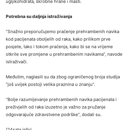
ugljikohidrata, škrobne hrane i masti.
Potrebna su daljnja istraživanja
“Snažno preporučujemo praćenje prehrambenih navika
kod pacijenata oboljelih od raka, kako prilikom prve
posjete, tako i tokom praćenja, kako bi se na vrijeme
otkrile sve promjene u prehrambenim navikama”, navode
istraživači.
Međutim, naglasili su da zbog ograničenog broja studija
“još uvijek postoji velika praznina u znanju”.
“Bolje razumijevanje prehrambenih navika pacijenata i
preživjelih od raka izuzetno je važno za pružanje
odgovarajuće zdravstvene podrške”, dodali su.
(24sata.info)