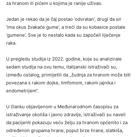
za hranom ili pićem u kojima je ranije uživao.
Jedan je rekao da je čaj postao ‘odvratan’, drugi da sir
‘ima okus žvakaće gume’, a treći da su kobasice postale
‘gumene’. Sve je to nestalo kada su započeli liječenje
raka.
U pregledu studija iz 2022. godine, koje su analizirale
sedam studija na ovu temu, italijanski istraživači su,
između ostalog, primijetili da „žudnja za hranom može biti
povezana s rakom dojke, limfomom, rakom jajnika i
endometrijem“.
U članku objavljenom u Međunarodnom časopisu za
istraživanje okoliša i javno zdravlje, istraživači su naveli
da pacijenti pokazuju veću želju za hranom općenito i za
određenim grupama hrane, poput brze hrane, slatkiša,