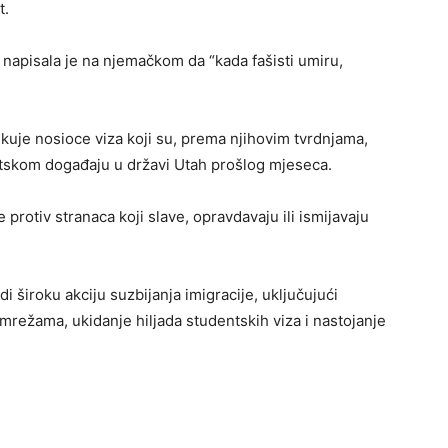
t.
napisala je na njemačkom da “kada fašisti umiru,
ikuje nosioce viza koji su, prema njihovim tvrdnjama,
tetskom događaju u državi Utah prošlog mjeseca.
protiv stranaca koji slave, opravdavaju ili ismijavaju
 široku akciju suzbijanja imigracije, uključujući
mrežama, ukidanje hiljada studentskih viza i nastojanje