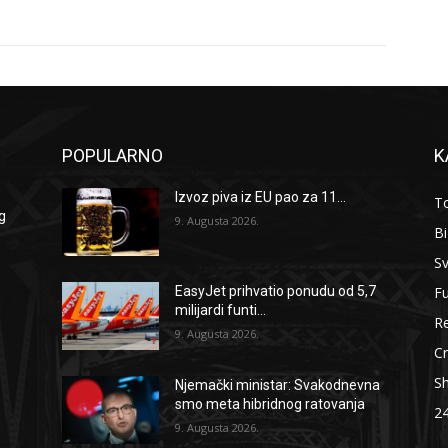
POPULARNO
K
Izvoz piva iz EU pao za 11...
To
g
9. Augusta 2026.
B
Sv
F
EasyJet prihvatio ponudu od 5,7
milijardi funti...
Re
9. Augusta 2026.
Cr
S
Njemački ministar: Svakodnevna
smo meta hibridnog ratovanja
2
9. Augusta 2026.