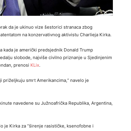
rak da je ukinuo vize šestorici stranaca zbog
tentatom na konzervativnog aktivistu Charlieja Kirka.
dana kada je američki predsjednik Donald Trump
dalju slobode, najviše civilno priznanje u Sjedinjenim
đendan, prenosi
KLix
.
 priželjkuju smrt Amerikancima,“ navelo je
ukinute navedene su Južnoafrička Republika, Argentina,
o je Kirka za “širenje rasističke, ksenofobne i