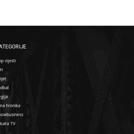
ATEGORIJE
p vijesti
iH
ijet
udbal
gija
na hronika
howbusiness
4sata TV