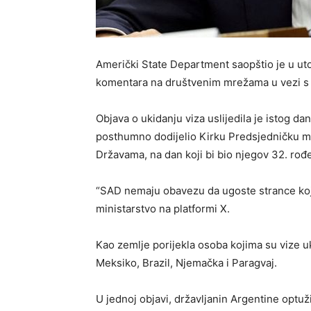
Američki State Department saopštio je u uto
komentara na društvenim mrežama u vezi s a
Objava o ukidanju viza uslijedila je istog 
posthumno dodijelio Kirku Predsjedničku me
Državama, na dan koji bi bio njegov 32. ro
“SAD nemaju obavezu da ugoste strance koji
ministarstvo na platformi X.
Kao zemlje porijekla osoba kojima su vize 
Meksiko, Brazil, Njemačka i Paragvaj.
U jednoj objavi, državljanin Argentine optuži