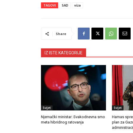
TAGOVI
SAD
viza
Share
IZ ISTE KATEGORIJE
Svijet
Svijet
Njemački ministar: Svakodnevna smo
Hamas sprem
meta hibridnog ratovanja
plan za Gaz
administracij