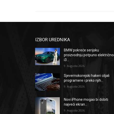
IZBOR UREDNIKA
BMW pokreće serijsku
proizvodnju potpuno električno
i3...
9. Augusta 2026.
Sjevernokorejski hakeri ciljali
programere i preko njih...
9. Augusta 2026.
Novi iPhone mogao bi dobiti
najveći ekran...
9. Augusta 2026.