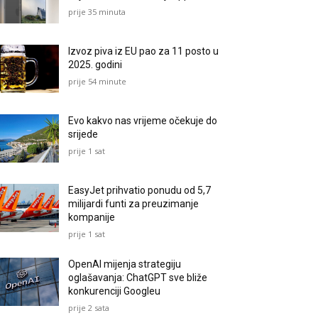
prije 35 minuta
Izvoz piva iz EU pao za 11 posto u
2025. godini
prije 54 minute
Evo kakvo nas vrijeme očekuje do
srijede
prije 1 sat
EasyJet prihvatio ponudu od 5,7
milijardi funti za preuzimanje
kompanije
prije 1 sat
OpenAI mijenja strategiju
oglašavanja: ChatGPT sve bliže
konkurenciji Googleu
prije 2 sata