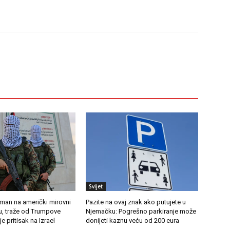
Svijet
an na američki mirovni
Pazite na ovaj znak ako putujete u
u, traže od Trumpove
Njemačku: Pogrešno parkiranje može
e pritisak na Izrael
donijeti kaznu veću od 200 eura