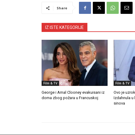
Share
IZ ISTE KATEGORIJE
Film & TV
Film & TV
George i Amal Clooney evakuisani iz
Ovo je uzrok
doma zbog požara u Francuskoj
Izdahnula u 
sinova