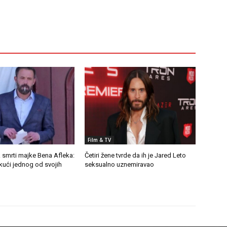
Film & TV
 smrti majke Bena Afleka:
Četiri žene tvrde da ih je Jared Leto
kući jednog od svojih
seksualno uznemiravao