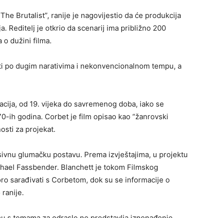
“The Brutalist”, ranije je nagovijestio da će produkcija
a. Reditelj je otkrio da scenarij ima približno 200
 o dužini filma.
ati po dugim narativima i nekonvencionalnom tempu, a
cija, od 19. vijeka do savremenog doba, iako se
0-ih godina. Corbet je film opisao kao “žanrovski
osti za projekat.
sivnu glumačku postavu. Prema izvještajima, u projektu
Michael Fassbender. Blanchett je tokom Filmskog
oro sarađivati s Corbetom, dok su se informacije o
ranije.
 s temama za odrasle ne predstavlja iznenađenje.