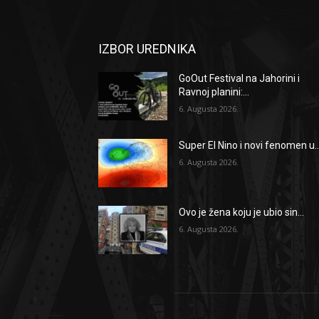
IZBOR UREDNIKA
GoOut Festival na Jahorini i
Ravnoj planini:...
6. Augusta 2026.
Super El Nino i novi fenomen u..
6. Augusta 2026.
Ovo je žena koju je ubio sin...
6. Augusta 2026.