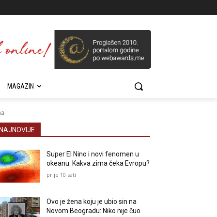
MAGAZIN
ma
NAJNOVIJE
Super El Nino i novi fenomen u
okeanu: Kakva zima čeka Evropu?
prije 10 sati
Ovo je žena koju je ubio sin na
Novom Beogradu: Niko nije čuo