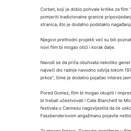
Corbet, koji je dobio pohvale kritike za film 
pomjeriti tradicionalne granice pripovijedanj
stranica, što je dodatno podstaklo nagađanja
Njegovi prethodni projekti već su bili pozn
novi film bi mogao otići i korak dalje.
Navodi se da priča obuhvata nekoliko genera
najveći dio radnje navodno odvija tokom 197
prkos”, čime je dodatno pojačao interes javn
Pored Gomez, film bi mogao okupiti i impre
bi trebali učestvovati i Cate Blanchett te 
festivala u Cannesu nagovijestila da će usk
Fassbenderovom angažmanu pojavile nešto 
Za mnoge fanove, Gomezin angažman u filmu