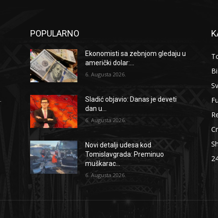
POPULARNO
K
Ekonomisti sa zebnjom gledaju u
To
američki dolar:...
B
6. Augusta 2026.
Sv
F
.
Sladić objavio: Danas je deveti
dan u...
Re
6. Augusta 2026.
Cr
S
Novi detalji udesa kod
Tomislavgrada: Preminuo
2
muškarac...
6. Augusta 2026.