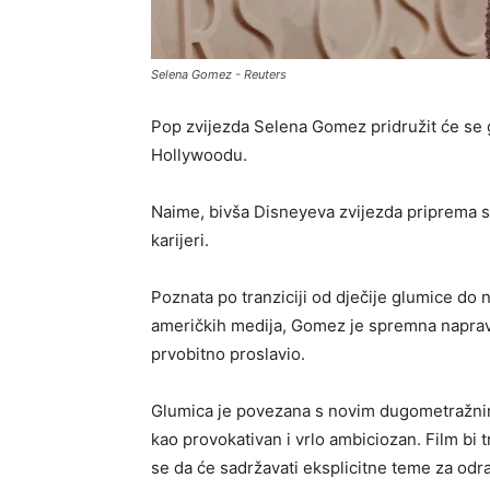
Selena Gomez - Reuters
Pop zvijezda Selena Gomez pridružit će se gl
Hollywoodu.
Naime, bivša Disneyeva zvijezda priprema se
karijeri.
Poznata po tranziciji od dječije glumice do
američkih medija, Gomez je spremna napraviti
prvobitno proslavio.
Glumica je povezana s novim dugometražnim 
kao provokativan i vrlo ambiciozan. Film bi t
se da će sadržavati eksplicitne teme za odrasl