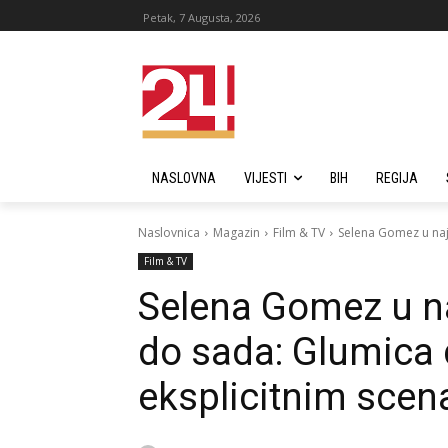
Petak, 7 Augusta, 2026
NASLOVNA
VIJESTI
BIH
REGIJA
Naslovnica
Magazin
Film & TV
Selena Gomez u naj
Film & TV
Selena Gomez u na
do sada: Glumica 
eksplicitnim sce