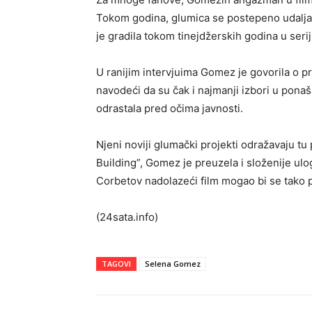
Tokom godina, glumica se postepeno udaljav
je gradila tokom tinejdžerskih godina u seri
U ranijim intervjuima Gomez je govorila o p
navodeći da su čak i najmanji izbori u ponaša
odrastala pred očima javnosti.
Njeni noviji glumački projekti odražavaju tu
Building”, Gomez je preuzela i složenije ulo
Corbetov nadolazeći film mogao bi se tako po
(24sata.info)
TAGOVI
Selena Gomez