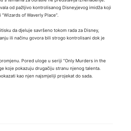
ala od pažljivo kontrolisanog Disneyjevog imidža koji
ji “Wizards of Waverly Place”.
ritisku da djeluje savršeno tokom rada za Disney,
nju ili načinu govora bili strogo kontrolisani dok je
 promjenu. Pored uloge u seriji “Only Murders in the
ge koje pokazuju drugačiju stranu njenog talenta.
kazati kao njen najsmjeliji projekat do sada.