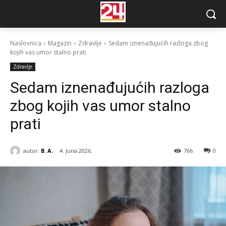
Naslovnica
Magazin
Zdravlje
Sedam iznenađujućih razloga zbog
kojih vas umor stalno prati
Zdravlje
Sedam iznenađujućih razloga
zbog kojih vas umor stalno
prati
autor:
B. A.
4. Juna 2026.
766
0