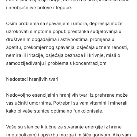
i neobjašnjive bolove i tegobe.
Osim problema sa spavanjem i umora, depresija može
uzrokovati simptome poput: prestanka sudjelovanja u
društvenim događajima i aktivnostima, promjena u
apetitu, prekomjernog spavanja, osjećaja uznemirenosti,
nemira ili iritacije, osjećaja beznađa ili krivnje, misli o
samoozljeđivanju i problema s koncentracijom.
Nedostaci hranjivih tvari
Nedovoljno esencijalnih hranjivih tvari iz prehrane može
vas učiniti umornima. Potrebni su vam vitamini i minerali
kako bi vaše stanice optimalno funkcionisale.
Vaše su stanice ključne za stvaranje energije iz hrane
(metabolizam) i opskrbu mozga i mišića gorivom. Ako vam