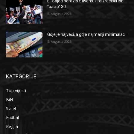
El-Sajed porazio Stivens: Proizraelski lobi
“bacio” 30...
5. Augusta 2026.
Gdje je najveći, a gdje najmanji minimalac...
5. Augusta 2026.
KATEGORIJE
Top vijesti
BiH
Svijet
Fudbal
Regija