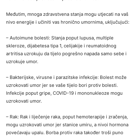
Međutim, mnoga zdravstvena stanja mogu utjecati na vaš
nivo energije i učiniti vas hronično umornima, uključujući:
– Autoimune bolesti: Stanja poput lupusa, multiple
skleroze, dijabetesa tipa 1, celijakije i reumatoidnog
artritisa uzrokuju da tijelo pogrešno napada samo sebe i
uzrokuje umor.
– Bakterijske, virusne i parazitske infekcije: Bolest može
uzrokovati umor jer se vaše tijelo bori protiv bolesti.
Infekcije poput gripe, COVID-19 i mononukleoze mogu
uzrokovati umor.
– Rak: Rak i liječenje raka, poput hemoterapije i zračenja,
mogu uzrokovati umor jer stanice umiru, a nivoi hormona
povećavaju upalu. Borba protiv raka također troši puno