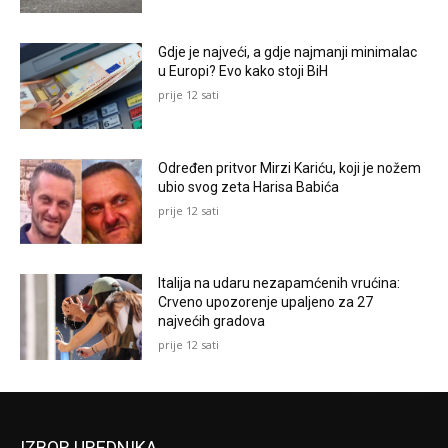
Gdje je najveći, a gdje najmanji minimalac
u Europi? Evo kako stoji BiH
prije 12 sati
Određen pritvor Mirzi Kariću, koji je nožem
ubio svog zeta Harisa Babića
prije 12 sati
Italija na udaru nezapamćenih vrućina:
Crveno upozorenje upaljeno za 27
najvećih gradova
prije 12 sati
IZBOR UREDNIKA