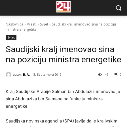
Naslovnica
Vijesti
Svijet
Saudijski kralj imenovao sina na poziciju
ministra energetike
Svijet
Saudijski kralj imenovao sina
na poziciju ministra energetike
autor:
B. A.
8. Septembra 2019.
149
0
Kralj Saudijske Arabije Salman bin Abdulaziz imenovao je
sina Abdulaziza bin Salmana na funkciju ministra
energetike.
Saudijska novinska agencija (SPA) javlja da je kraljvskim