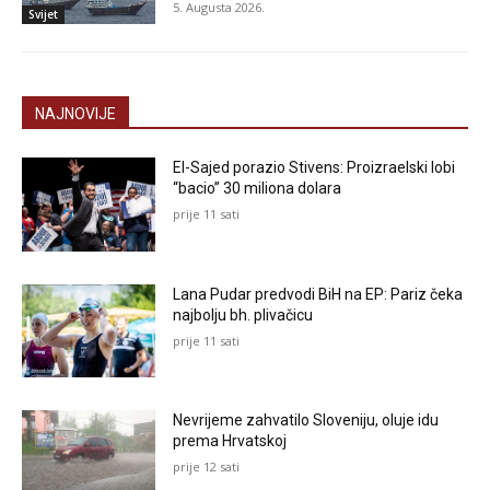
5. Augusta 2026.
Svijet
NAJNOVIJE
El-Sajed porazio Stivens: Proizraelski lobi
“bacio” 30 miliona dolara
prije 11 sati
Lana Pudar predvodi BiH na EP: Pariz čeka
najbolju bh. plivačicu
prije 11 sati
Nevrijeme zahvatilo Sloveniju, oluje idu
prema Hrvatskoj
prije 12 sati