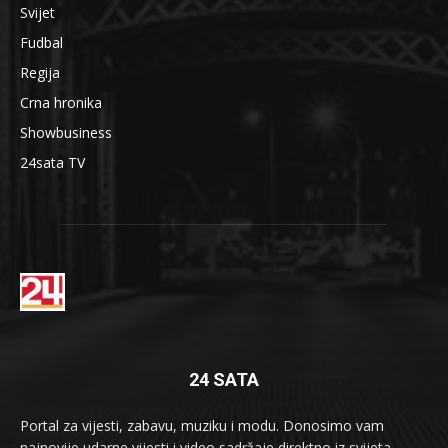
Svijet
Fudbal
Regija
Crna hronika
Showbusiness
24sata TV
24 SATA
Portal za vijesti, zabavu, muziku i modu. Donosimo vam
najnovije udarne vijesti i video sadržaje direktno iz svijeta