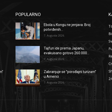
POPULARNO
K
Ebola u Kongu ne jenjava: Broj
To
potvrđenih...
B
7. Augusta 2026.
Sv
F
Tajfun ide prema Japanu,
evakuisano gotovo 260.000...
Re
7. Augusta 2026.
Cr
S
am”
Zabranjuje se “porođajni turizam”
u Americi
2
7. Augusta 2026.