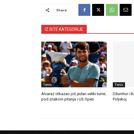
Share
IZ ISTE KATEGORIJE
Tenis
Tenis
Alcaraz otkazao još jedan veliki turnir,
Džumhur i B
pod znakom pitanja i US Open
Poljskoj