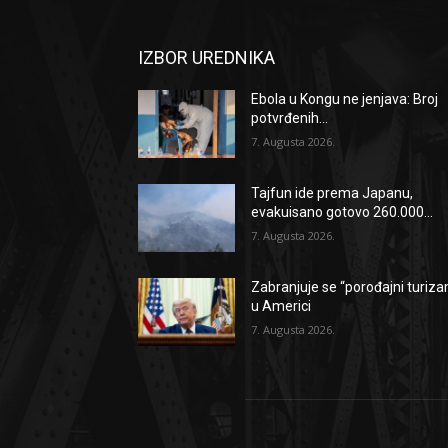
IZBOR UREDNIKA
Ebola u Kongu ne jenjava: Broj
potvrđenih...
7. Augusta 2026.
Tajfun ide prema Japanu,
evakuisano gotovo 260.000...
7. Augusta 2026.
Zabranjuje se “porođajni turiz
u Americi
7. Augusta 2026.