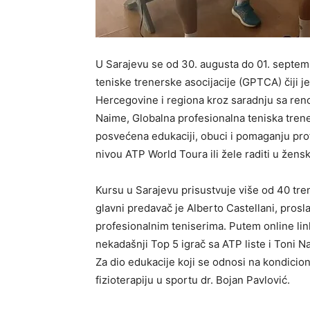
U Sarajevu se od 30. augusta do 01. septem
teniske trenerske asocijacije (GPTCA) čiji je
Hercegovine i regiona kroz saradnju sa re
Naime, Globalna profesionalna teniska tren
posvećena edukaciji, obuci i pomaganju prof
nivou ATP World Toura ili žele raditi u žen
Kursu u Sarajevu prisustvuje više od 40 tren
glavni predavač je Alberto Castellani, prosla
profesionalnim teniserima. Putem online link
nekadašnji Top 5 igrač sa ATP liste i Toni N
Za dio edukacije koji se odnosi na kondicio
fizioterapiju u sportu dr. Bojan Pavlović.