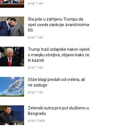
prije 1 sat
Šta piše u zahtjevu Trumpu da
opet uvede sankcije zvaničnicima
RS
prije 1 sat
Trump traži izdajnike nakon vijesti
o manjku streljiva, objavio kako će
ih kazniti
prije 1 sat
Stiže blagi predah od vrelina, ali
ne zadugo
prije 1 sat
Zelenski sutra prvi put službeno u
Beogradu
prije 2 sata