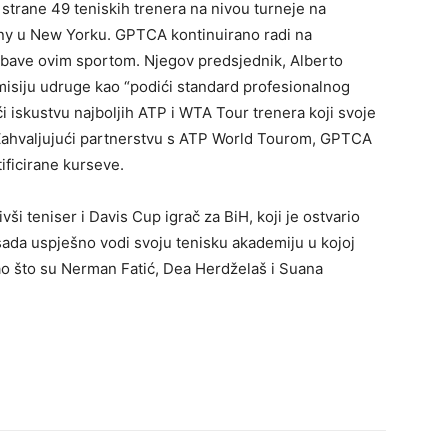
strane 49 teniskih trenera na nivou turneje na
ny u New Yorku. GPTCA kontinuirano radi na
e bave ovim sportom. Njegov predsjednik, Alberto
misiju udruge kao “podići standard profesionalnog
ći iskustvu najboljih ATP i WTA Tour trenera koji svoje
 Zahvaljujući partnerstvu s ATP World Tourom, GPTCA
ificirane kurseve.
ši teniser i Davis Cup igrač za BiH, koji je ostvario
a sada uspješno vodi svoju tenisku akademiju u kojoj
 kao što su Nerman Fatić, Dea Herdželaš i Suana