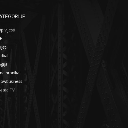
ATEGORIJE
p vijesti
iH
ijet
udbal
gija
na hronika
howbusiness
4sata TV