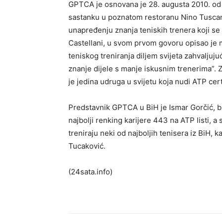
GPTCA je osnovana je 28. augusta 2010. od 
sastanku u poznatom restoranu Nino Tusca
unapređenju znanja teniskih trenera koji s
Castellani, u svom prvom govoru opisao je 
teniskog treniranja diljem svijeta zahvaljuju
znanje dijele s manje iskusnim trenerima”.
je jedina udruga u svijetu koja nudi ATP cert
Predstavnik GPTCA u BiH je Ismar Gorčić, biv
najbolji renking karijere 443 na ATP listi, 
treniraju neki od najboljih tenisera iz BiH,
Tucaković.
(24sata.info)