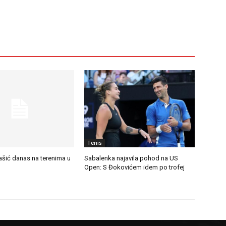
Tenis
ašić danas na terenima u
Sabalenka najavila pohod na US
Open: S Đokovićem idem po trofej