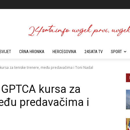
SVIJET
CRNA HRONIKA
HERCEGOVINA
24SATA TV
SPORT
ursa za teniske trenere, među predavačima i Toni Nadal
 GPTCA kursa za
među predavačima i