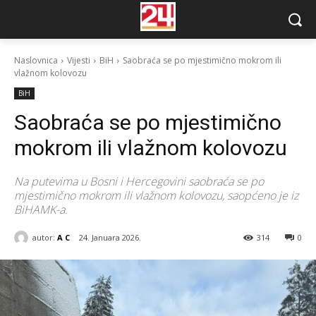
Naslovnica
Vijesti
BiH
Saobraća se po mjestimično mokrom ili
vlažnom kolovozu
BiH
Saobraća se po mjestimično
mokrom ili vlažnom kolovozu
Na putevima u Bosni i Hercegovini saobraća se po
mjestimično mokrom ili vlažnom kolovozu, saopćeno je iz
BiHAMK-a.
autor:
A C
24. Januara 2026.
314
0