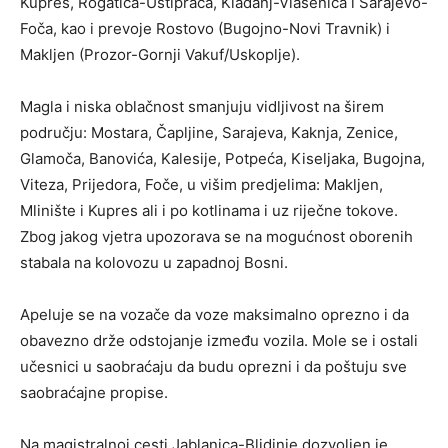
Kupres, Rogatica-Ustiprača, Kladanj-Vlasenica i Sarajevo-
Foča, kao i prevoje Rostovo (Bugojno-Novi Travnik) i
Makljen (Prozor-Gornji Vakuf/Uskoplje).
Magla i niska oblačnost smanjuju vidljivost na širem
području: Mostara, Čapljine, Sarajeva, Kaknja, Zenice,
Glamoča, Banovića, Kalesije, Potpeća, Kiseljaka, Bugojna,
Viteza, Prijedora, Foče, u višim predjelima: Makljen,
Mlinište i Kupres ali i po kotlinama i uz riječne tokove.
Zbog jakog vjetra upozorava se na mogućnost oborenih
stabala na kolovozu u zapadnoj Bosni.
Apeluje se na vozače da voze maksimalno oprezno i da
obavezno drže odstojanje između vozila. Mole se i ostali
učesnici u saobraćaju da budu oprezni i da poštuju sve
saobraćajne propise.
Na magistralnoj cesti Jablanica-Blidinje dozvoljen je