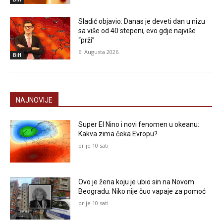
Sladić objavio: Danas je deveti dan u nizu
sa više od 40 stepeni, evo gdje najviše
“prži”
6. Augusta 2026.
BiH
NAJNOVIJE
Super El Nino i novi fenomen u okeanu:
Kakva zima čeka Evropu?
prije 10 sati
Ovo je žena koju je ubio sin na Novom
Beogradu: Niko nije čuo vapaje za pomoć
prije 10 sati