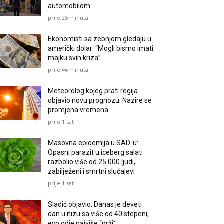
automobilom
prije 25 minuta
Ekonomisti sa zebnjom gledaju u
američki dolar: “Mogli bismo imati
majku svih kriza”
prije 46 minuta
Meteorolog kojeg prati regija
objavio novu prognozu: Nazire se
promjena vremena
prije 1 sat
Masovna epidemija u SAD-u:
Opasni parazit u iceberg salati
razbolio više od 25.000 ljudi,
zabilježeni i smrtni slučajevi
prije 1 sat
Sladić objavio: Danas je deveti
dan u nizu sa više od 40 stepeni,
evo gdje najviše “prži”