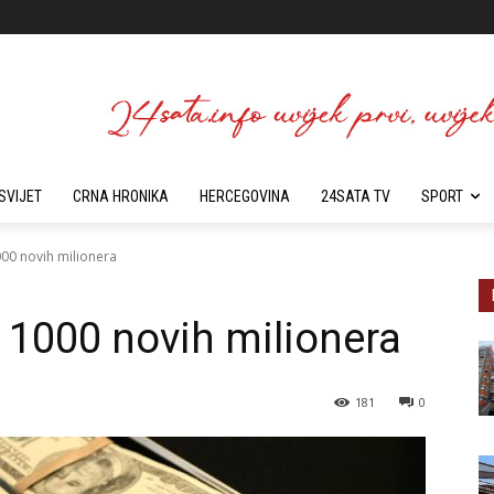
SVIJET
CRNA HRONIKA
HERCEGOVINA
24SATA TV
SPORT
00 novih milionera
1000 novih milionera
181
0