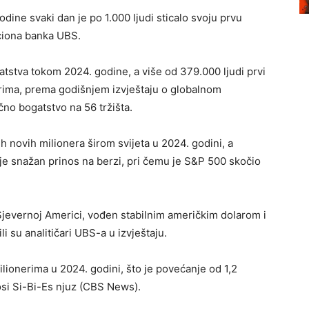
ne svaki dan je po 1.000 ljudi sticalo svoju prvu
iciona banka UBS.
tstva tokom 2024. godine, a više od 379.000 ljudi prvi
arima, prema godišnjem izvještaju o globalnom
čno bogatstvo na 56 tržišta.
ih novih milionera širom svijeta u 2024. godini, a
je snažan prinos na berzi, pri čemu je S&P 500 skočio
Sjevernoj Americi, vođen stabilnim američkim dolarom i
li su analitičari UBS-a u izvještaju.
lionerima u 2024. godini, što je povećanje od 1,2
si Si-Bi-Es njuz (CBS News).