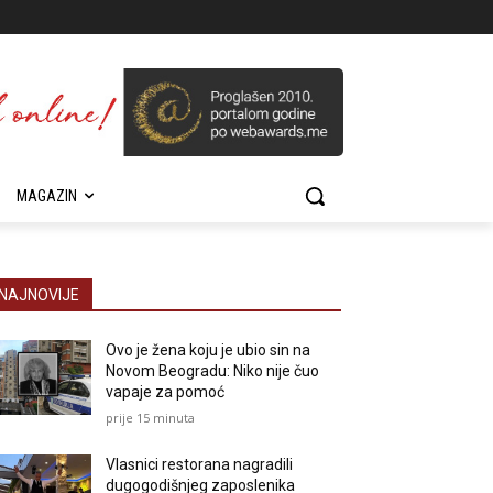
MAGAZIN
NAJNOVIJE
Ovo je žena koju je ubio sin na
Novom Beogradu: Niko nije čuo
vapaje za pomoć
prije 15 minuta
Vlasnici restorana nagradili
dugogodišnjeg zaposlenika