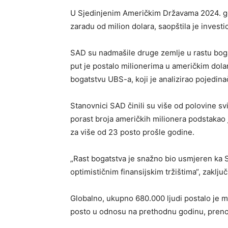
U Sjedinjenim Američkim Državama 2024. godi
zaradu od milion dolara, saopštila je invest
SAD su nadmašile druge zemlje u rastu boga
put je postalo milionerima u američkim dol
bogatstvu UBS-a, koji je analizirao pojedina
Stanovnici SAD činili su više od polovine sv
porast broja američkih milionera podstakao 
za više od 23 posto prošle godine.
„Rast bogatstva je snažno bio usmjeren ka 
optimističnim finansijskim tržištima“, zaključi
Globalno, ukupno 680.000 ljudi postalo je mi
posto u odnosu na prethodnu godinu, preno