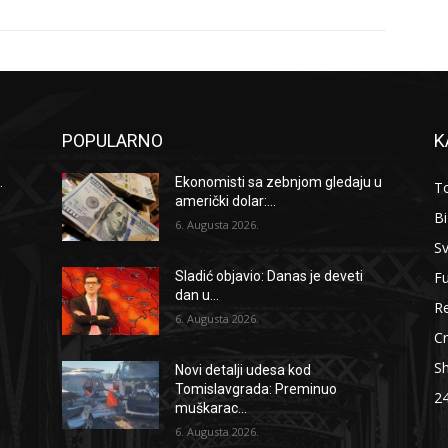
POPULARNO
K
.
Ekonomisti sa zebnjom gledaju u
To
američki dolar:...
B
6. Augusta 2026.
Sv
F
Sladić objavio: Danas je deveti
dan u...
Re
6. Augusta 2026.
Cr
S
Novi detalji udesa kod
Tomislavgrada: Preminuo
2
muškarac...
6. Augusta 2026.