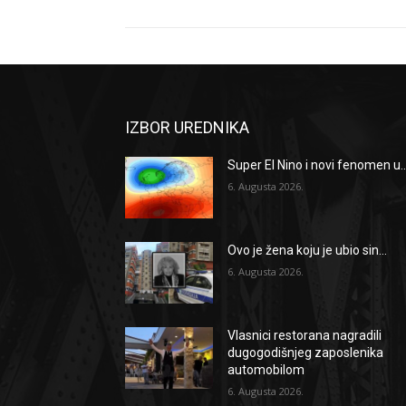
IZBOR UREDNIKA
Super El Nino i novi fenomen u..
6. Augusta 2026.
Ovo je žena koju je ubio sin...
6. Augusta 2026.
Vlasnici restorana nagradili
dugogodišnjeg zaposlenika
automobilom
6. Augusta 2026.