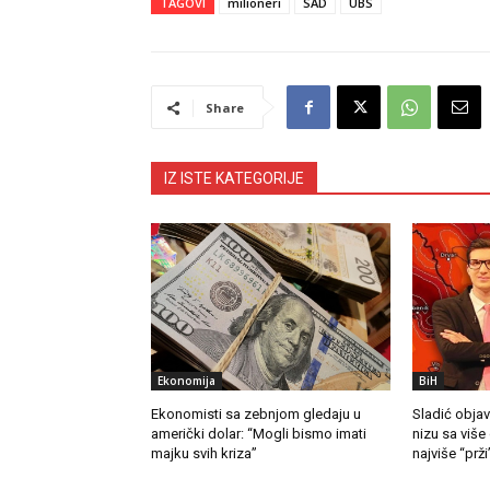
TAGOVI
milioneri
SAD
UBS
Share
IZ ISTE KATEGORIJE
Ekonomija
BiH
Ekonomisti sa zebnjom gledaju u
Sladić objav
američki dolar: “Mogli bismo imati
nizu sa više
majku svih kriza”
najviše “prži