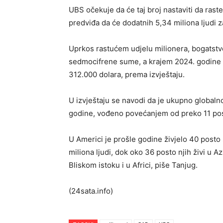
UBS očekuje da će taj broj nastaviti da ras
predviđa da će dodatnih 5,34 miliona ljudi z
Uprkos rastućem udjelu milionera, bogatst
sedmocifrene sume, a krajem 2024. godine p
312.000 dolara, prema izvještaju.
U izvještaju se navodi da je ukupno globalno
godine, vođeno povećanjem od preko 11 pos
U Americi je prošle godine živjelo 40 post
miliona ljudi, dok oko 36 posto njih živi u A
Bliskom istoku i u Africi, piše Tanjug.
(24sata.info)