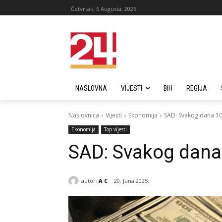
Četvrtak, 6 Augusta, 2026
NASLOVNA
VIJESTI
BIH
REGIJA
Naslovnica
Vijesti
Ekonomija
SAD: Svakog dana 10
Ekonomija
Top vijesti
SAD: Svakog dana 
autor:
A C
20. Juna 2025.