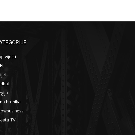
ATEGORIJE
p vijesti
iH
ijet
udbal
gija
na hronika
howbusiness
4sata TV