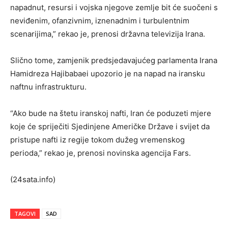
napadnut, resursi i vojska njegove zemlje bit će suočeni s
neviđenim, ofanzivnim, iznenadnim i turbulentnim
scenarijima,” rekao je, prenosi državna televizija Irana.
Slično tome, zamjenik predsjedavajućeg parlamenta Irana
Hamidreza Hajibabaei upozorio je na napad na iransku
naftnu infrastrukturu.
“Ako bude na štetu iranskoj nafti, Iran će poduzeti mjere
koje će spriječiti Sjedinjene Američke Države i svijet da
pristupe nafti iz regije tokom dužeg vremenskog
perioda,” rekao je, prenosi novinska agencija Fars.
(24sata.info)
TAGOVI
SAD