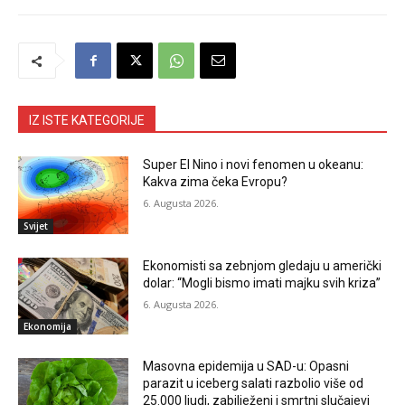
IZ ISTE KATEGORIJE
Super El Nino i novi fenomen u okeanu:
Kakva zima čeka Evropu?
6. Augusta 2026.
Svijet
Ekonomisti sa zebnjom gledaju u američki
dolar: “Mogli bismo imati majku svih kriza”
6. Augusta 2026.
Ekonomija
Masovna epidemija u SAD-u: Opasni
parazit u iceberg salati razbolio više od
25.000 ljudi, zabilježeni i smrtni slučajevi