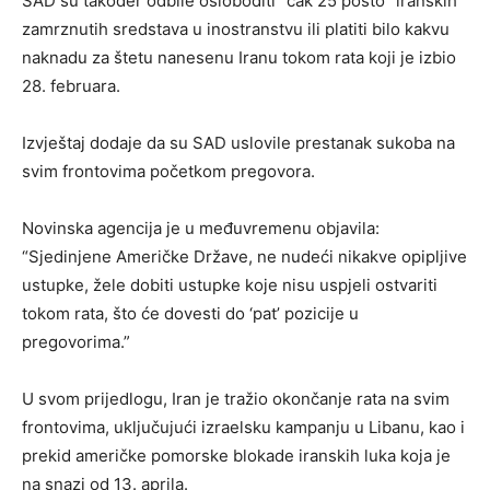
SAD su također odbile osloboditi “čak 25 posto” iranskih
zamrznutih sredstava u inostranstvu ili platiti bilo kakvu
naknadu za štetu nanesenu Iranu tokom rata koji je izbio
28. februara.
Izvještaj dodaje da su SAD uslovile prestanak sukoba na
svim frontovima početkom pregovora.
Novinska agencija je u međuvremenu objavila:
“Sjedinjene Američke Države, ne nudeći nikakve opipljive
ustupke, žele dobiti ustupke koje nisu uspjeli ostvariti
tokom rata, što će dovesti do ‘pat’ pozicije u
pregovorima.”
U svom prijedlogu, Iran je tražio okončanje rata na svim
frontovima, uključujući izraelsku kampanju u Libanu, kao i
prekid američke pomorske blokade iranskih luka koja je
na snazi od 13. aprila.