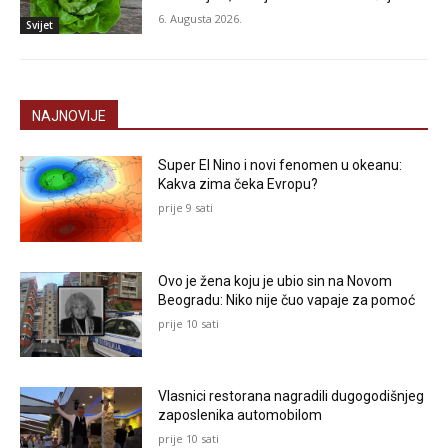
6. Augusta 2026.
Svijet
NAJNOVIJE
Super El Nino i novi fenomen u okeanu:
Kakva zima čeka Evropu?
prije 9 sati
Ovo je žena koju je ubio sin na Novom
Beogradu: Niko nije čuo vapaje za pomoć
prije 10 sati
Vlasnici restorana nagradili dugogodišnjeg
zaposlenika automobilom
prije 10 sati