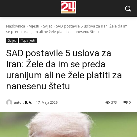
Naslovnica
Vijesti
Svijet
SAD postavile 5 uslova za Iran: Žele da im
se preda uranijum ali ne žele platiti za nanesenu štetu
Svijet
Top vijesti
SAD postavile 5 uslova za
Iran: Žele da im se preda
uranijum ali ne žele platiti za
nanesenu štetu
autor:
B. A.
17. Maja 2026.
373
0