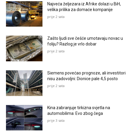
Najveća željezara iz Afrike dolazi u BiH,
velika prilika za domaće kompanije
prije 2 sata
Zašto ljudi sve češće umotavaju novac u
foliju? Razlog je vrlo dobar
prije 2 sata
Siemens povećao prognoze, ali investitori
nisu zadovoljni: Dionice pale 4,5 posto
prije 2 sata
Kina zabranjuje tirkizna svjetla na
automobilima: Evo zbog čega
prije 3 sata