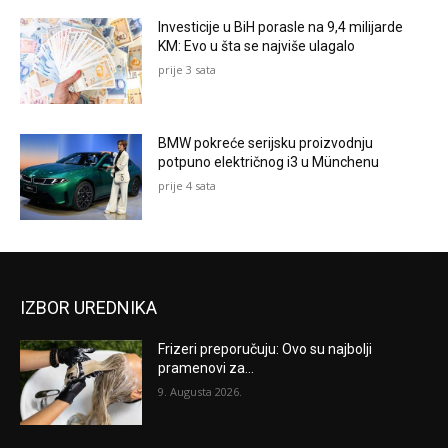
Investicije u BiH porasle na 9,4 milijarde
KM: Evo u šta se najviše ulagalo
prije 3 sata
BMW pokreće serijsku proizvodnju
potpuno električnog i3 u Münchenu
prije 4 sata
IZBOR UREDNIKA
Frizeri preporučuju: Ovo su najbolji
pramenovi za...
9. Augusta 2026.