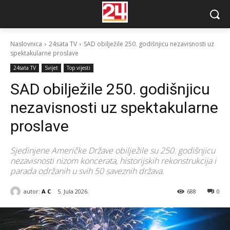
Naslovnica
24sata TV
SAD obilježile 250. godišnjicu nezavisnosti uz
spektakularne proslave
24sata TV
Svijet
Top vijesti
SAD obilježile 250. godišnjicu
nezavisnosti uz spektakularne
proslave
Sjedinjene Američke Države obilježile su 250. godišnjicu
nezavisnosti nizom koncerata, historijskih rekonstrukcija i
parada održanih u svih 50 saveznih država.
autor:
A C
5. Jula 2026.
688
0