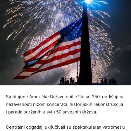
Sjedinjene Američke Države obilježile su 250. godišnjicu
nezavisnosti nizom koncerata, historijskih rekonstrukcija
i parada održanih u svih 50 saveznih država.
Centralni događaji uključivali su spektakularan vatromet u