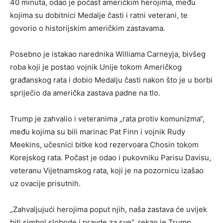
40 minuta, odao je počast američkim herojima, među
kojima su dobitnici Medalje časti i ratni veterani, te
govorio o historijskim američkim zastavama.
Posebno je istakao narednika Williama Carneyja, bivšeg
roba koji je postao vojnik Unije tokom Američkog
građanskog rata i dobio Medalju časti nakon što je u borbi
spriječio da američka zastava padne na tlo.
Trump je zahvalio i veteranima „rata protiv komunizma“,
među kojima su bili marinac Pat Finn i vojnik Rudy
Meekins, učesnici bitke kod rezervoara Chosin tokom
Korejskog rata. Počast je odao i pukovniku Parisu Davisu,
veteranu Vijetnamskog rata, koji je na pozornicu izašao
uz ovacije prisutnih.
„Zahvaljujući herojima poput njih, naša zastava će uvijek
biti simbol slobode i pravde za sve“, rekao je Trump.