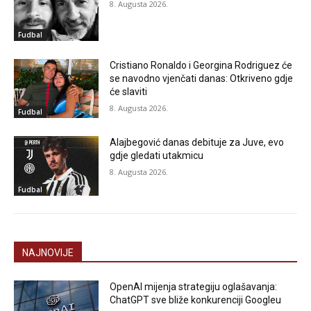
8. Augusta 2026.
Fudbal
Cristiano Ronaldo i Georgina Rodriguez će
se navodno vjenčati danas: Otkriveno gdje
će slaviti
8. Augusta 2026.
Fudbal
Alajbegović danas debituje za Juve, evo
gdje gledati utakmicu
8. Augusta 2026.
Fudbal
NAJNOVIJE
OpenAI mijenja strategiju oglašavanja:
ChatGPT sve bliže konkurenciji Googleu