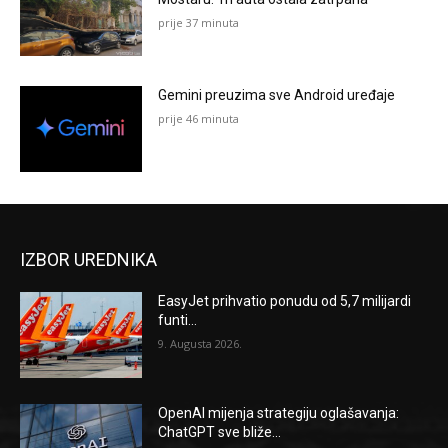
prije 37 minuta
Gemini preuzima sve Android uređaje
prije 46 minuta
IZBOR UREDNIKA
EasyJet prihvatio ponudu od 5,7 milijardi
funti...
9. Augusta 2026.
OpenAI mijenja strategiju oglašavanja:
ChatGPT sve bliže...