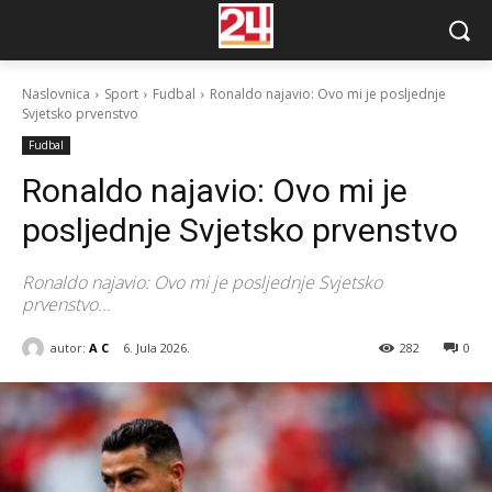
Naslovnica
Sport
Fudbal
Ronaldo najavio: Ovo mi je posljednje
Svjetsko prvenstvo
Fudbal
Ronaldo najavio: Ovo mi je
posljednje Svjetsko prvenstvo
Ronaldo najavio: Ovo mi je posljednje Svjetsko
prvenstvo...
autor:
A C
6. Jula 2026.
282
0