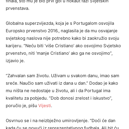
finala, što mu je bio prvi gol u nokaut fazi Svjetskih
prvenstava.
Globalna superzvijezda, koja je s Portugalom osvojila
Europsko prvenstvo 2016., naglasila je da mu osvajanje
svjetskog naslova nije potrebno kako bi zaokružio svoju
karijeru. “Neću biti ‘više Cristiano’ ako osvojimo Svjetsko
prvenstvo, niti ‘manje Cristiano’ ako ga ne osvojimo”,
izjavio je.
“Zahvalan sam životu. Uživam u svakom danu, imao sam
sreće. Naučio sam uživati iz dana u dan.” Dodao je kako
mu ništa ne nedostaje u životu, ali i da Portugal ima
kvalitetu za pobjedu. “Dob donosi zrelost i iskustvo”,
poručio je, pišu
Vijesti
.
Osvrnuo se i na neizbježno umirovljenje. “Doći će dan
kada ću se povući iz reprezentativnog fudbala. Ali bit ću