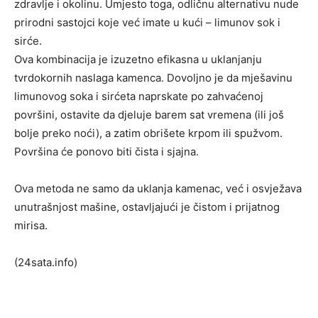
zdravlje i okolinu. Umjesto toga, odličnu alternativu nude
prirodni sastojci koje već imate u kući – limunov sok i
sirće.
Ova kombinacija je izuzetno efikasna u uklanjanju
tvrdokornih naslaga kamenca. Dovoljno je da mješavinu
limunovog soka i sirćeta naprskate po zahvaćenoj
površini, ostavite da djeluje barem sat vremena (ili još
bolje preko noći), a zatim obrišete krpom ili spužvom.
Površina će ponovo biti čista i sjajna.
Ova metoda ne samo da uklanja kamenac, već i osvježava
unutrašnjost mašine, ostavljajući je čistom i prijatnog
mirisa.
(24sata.info)