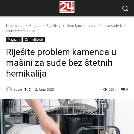
Naslovnica
Magazin
Riješite problem kamenca u mašini za suđe bez
štetnih hemikalija
Magazin
Zanimljivosti
Riješite problem kamenca u
mašini za suđe bez štetnih
hemikalija
autor:
T. C.
2. Juna 2025.
230
0