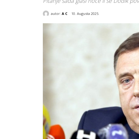
Pitanje sada glasi hoće li se Dodik povu
autor:
A C
10. Augusta 2025.