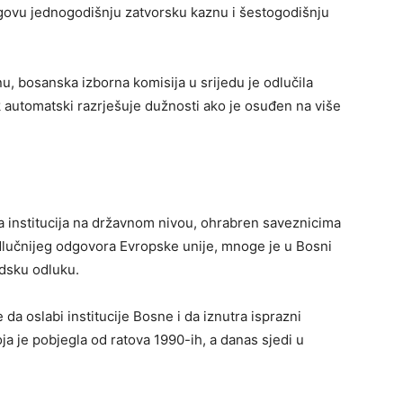
egovu jednogodišnju zatvorsku kaznu i šestogodišnju
nu, bosanska izborna komisija u srijedu je odlučila
 automatski razrješuje dužnosti ako je osuđen na više
 institucija na državnom nivou, ohrabren saveznicima
dlučnijeg odgovora Evropske unije, mnoge je u Bosni
udsku odluku.
da oslabi institucije Bosne i da iznutra isprazni
oja je pobjegla od ratova 1990-ih, a danas sjedi u