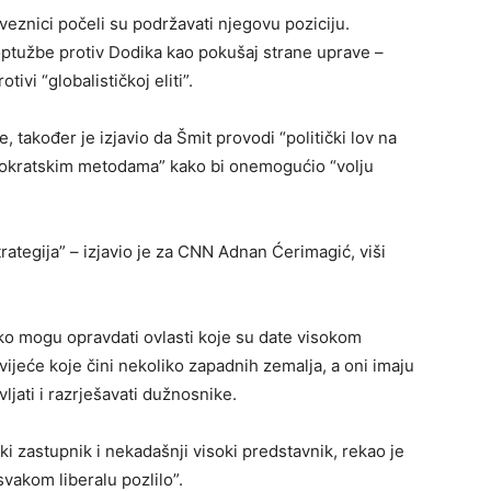
eznici počeli su podržavati njegovu poziciju.
optužbe protiv Dodika kao pokušaj strane uprave –
ivi “globalističkoj eliti”.
, također je izjavio da Šmit provodi “politički lov na
emokratskim metodama” kako bi onemogućio “volju
trategija” – izjavio je za CNN Adnan Ćerimagić, viši
ško mogu opravdati ovlasti koje su date visokom
ijeće koje čini nekoliko zapadnih zemalja, a oni imaju
vljati i razrješavati dužnosnike.
i zastupnik i nekadašnji visoki predstavnik, rekao je
 svakom liberalu pozlilo”.