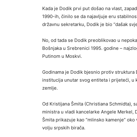
Kada je Dodik prvi put došao na vlast, zapa
1990-ih, činilo se da najavljuje eru stabilno
državnu sekretarku, Dodik je bio “dašak svj
No, od tada se Dodik preoblikovao u nepoka
Bošnjaka u Srebrenici 1995. godine – najzlo
Putinom u Moskvi.
Godinama je Dodik bjesnio protiv struktura
institucija unutar svog entiteta i prijeteći,
zemlje.
Od Kristijana Šmita (Christiana Schmidta),
ministra u vladi kancelarke Angele Merkel, D
Šmita prikazuje kao “mlinsko kamenje” oko v
volju srpskih birača.