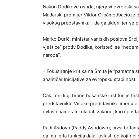
Nakon Dodikove osude, njegovi evropski sav
Mađarski premijer Viktor Orbán odbacio je 
visokog predstavnika – da ga ukloni jer se prot
Marko Đurić, ministar vanjskih poslova Srbije
vještice” protiv Dodika, koristeći se “ned
naroda”.
– Fokusiranje kritika na Šmita je “pametna s
analitičar Inicijative za evropsku stabilnost.
Čak i oni koji brane bosanske institucije te
predstavniku. Visoke predstavnike imenuje v
ovlasti nametati i ukidati zakone, kao i posta
Padi Ašdovn (Paddy Ashdown), bivši britansk
da mu je ta funkcija dala “ovlasti od kojih bi