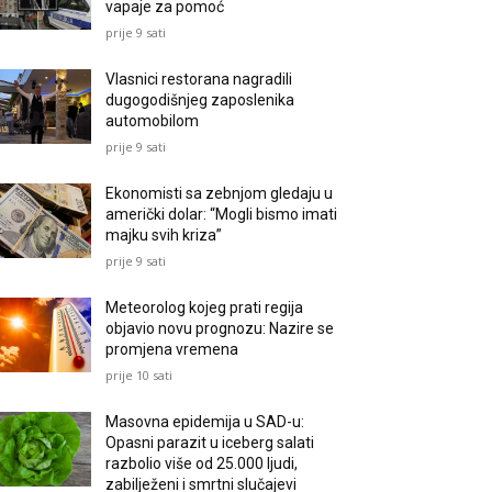
vapaje za pomoć
prije 9 sati
Vlasnici restorana nagradili
dugogodišnjeg zaposlenika
automobilom
prije 9 sati
Ekonomisti sa zebnjom gledaju u
američki dolar: “Mogli bismo imati
majku svih kriza”
prije 9 sati
Meteorolog kojeg prati regija
objavio novu prognozu: Nazire se
promjena vremena
prije 10 sati
Masovna epidemija u SAD-u:
Opasni parazit u iceberg salati
razbolio više od 25.000 ljudi,
zabilježeni i smrtni slučajevi