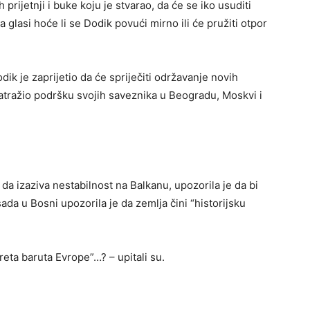
prijetnji i buke koju je stvarao, da će se iko usuditi
a glasi hoće li se Dodik povući mirno ili će pružiti otpor
odik je zaprijetio da će spriječiti održavanje novih
zatražio podršku svojih saveznika u Beogradu, Moskvi i
a izaziva nestabilnost na Balkanu, upozorila je da bi
ada u Bosni upozorila je da zemlja čini “historijsku
reta baruta Evrope”…? – upitali su.