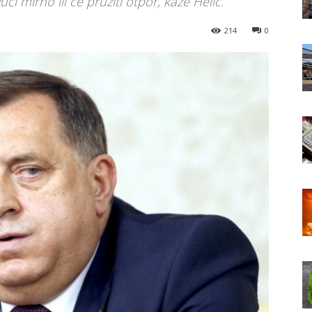
ći mirno ili će pružiti otpor, kaže Helić.
214
0