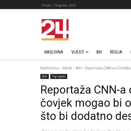
Petak, 7 Augusta, 2026
NASLOVNA
VIJESTI
BIH
REGIJA
Naslovnica
Vijesti
BiH
Reportaža CNN-a o Dodiku: O
BiH
Top vijesti
Reportaža CNN-a 
čovjek mogao bi od
što bi dodatno des