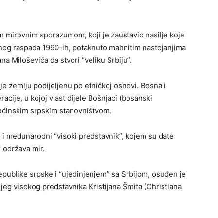
m mirovnim sporazumom, koji je zaustavio nasilje koje
nog raspada 1990-ih, potaknuto mahnitim nastojanjima
a Miloševića da stvori “veliku Srbiju”.
 je zemlju podijeljenu po etničkoj osnovi. Bosna i
acije, u kojoj vlast dijele Bošnjaci (bosanski
većinskim srpskim stanovništvom.
a i međunarodni “visoki predstavnik”, kojem su date
i održava mir.
Republike srpske i “ujedinjenjem” sa Srbijom, osuđen je
eg visokog predstavnika Kristijana Šmita (Christiana