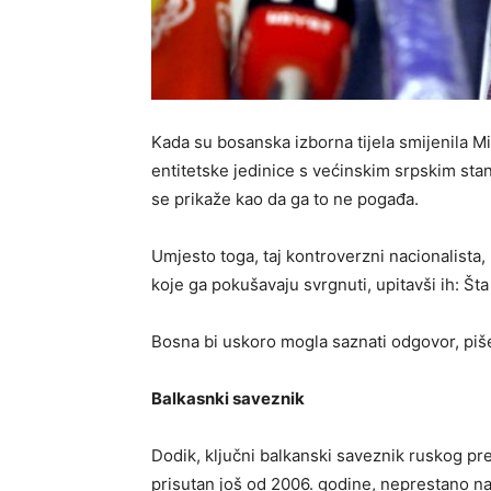
Kada su bosanska izborna tijela smijenila 
entitetske jedinice s većinskim srpskim st
se prikaže kao da ga to ne pogađa.
Umjesto toga, taj kontroverzni nacionalista, 
koje ga pokušavaju svrgnuti, upitavši ih: Št
Bosna bi uskoro mogla saznati odgovor, piš
Balkasnki saveznik
Dodik, ključni balkanski saveznik ruskog pre
prisutan još od 2006. godine, neprestano na