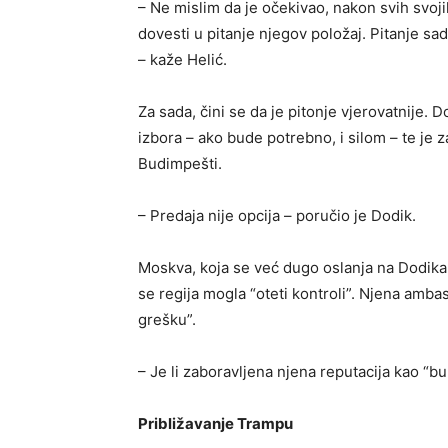
– Ne mislim da je očekivao, nakon svih svojih 
dovesti u pitanje njegov položaj. Pitanje sad
– kaže Helić.
Za sada, čini se da je pitonje vjerovatnije. D
izbora – ako bude potrebno, i silom – te je 
Budimpešti.
– Predaja nije opcija – poručio je Dodik.
Moskva, koja se već dugo oslanja na Dodika d
se regija mogla “oteti kontroli”. Njena ambas
grešku”.
– Je li zaboravljena njena reputacija kao “bu
Približavanje Trampu