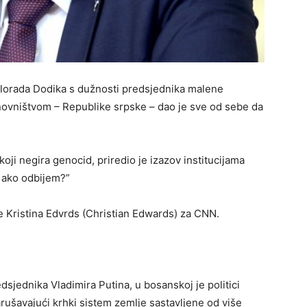
Milorada Dodika s dužnosti predsjednika malene
anovništvom – Republike srpske – dao je sve od sebe da
koji negira genocid, priredio je izazov institucijama
a ako odbijem?”
e Kristina Edvrds (Christian Edwards) za CNN.
dsjednika Vladimira Putina, u bosanskoj je politici
rušavajući krhki sistem zemlje sastavljene od više