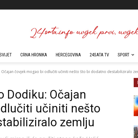
SVIJET
CRNA HRONIKA
HERCEGOVINA
24SATA TV
SPORT
čajan čovjek mogao bi odlučiti učiniti nešto što bi dodatno destabiliziralo ze
o Dodiku: Očajan
lučiti učiniti nešto
tabiliziralo zemlju