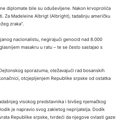
dne diplomate bile su oduševljene. Nakon krvoprolića
sti. Za Madeleine Albrigt (Albright), tadašnju američku
ežeg zraka”.
janog nacionalistu, negirajući genocid nad 8.000
glasnijem masakru u ratu – te se često sastajao s
 Dejtonskog sporazuma, otežavajući rad bosanskih
 u konačnici, otcjepljenjem Republike srpske od ostatka
 sadašnjeg visokog predstavnika i bivšeg njemačkog
odik je napravio svog zakletog neprijatelja. Dodik
rata Republike srpske, tvrdeći da njegove ovlasti gaze