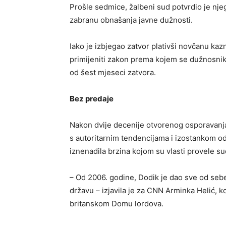
Prošle sedmice, žalbeni sud potvrdio je nj
zabranu obnašanja javne dužnosti.
Iako je izbjegao zatvor plativši novčanu kaz
primijeniti zakon prema kojem se dužnosnik
od šest mjeseci zatvora.
Bez predaje
Nakon dvije decenije otvorenog osporavanja
s autoritarnim tendencijama i izostankom o
iznenadila brzina kojom su vlasti provele s
– Od 2006. godine, Dodik je dao sve od sebe 
državu – izjavila je za CNN Arminka Helić, k
britanskom Domu lordova.