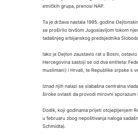
etničkih grupa, prenosi NAP.
Ta je država nastala 1995. godine Dejtonski
se proširilo bivšom Jugoslavijom tokom nje
tadašnjeg srbijanskog predsjednika Slobodan
Iako je Dejton zaustavio rat u Bosni, ostavio
Hercegovina sastoji se od dva entiteta: Feder
muslimani) i Hrvati, te Republike srpske s 
Iznad njih nalazi se slabašna centralna vlad
široke ovlasti da provodi mirovni sporazum 
Dodik, koji godinama prijeti otcjepljenjem 
u februaru zbog nepoštivanja naloga sadašnj
Schmidta).