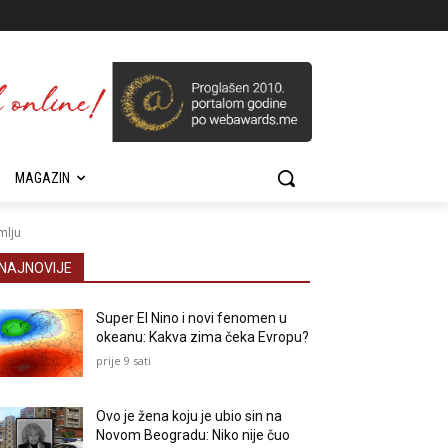
MAGAZIN
mlju
NAJNOVIJE
Super El Nino i novi fenomen u
okeanu: Kakva zima čeka Evropu?
prije 9 sati
Ovo je žena koju je ubio sin na
Novom Beogradu: Niko nije čuo