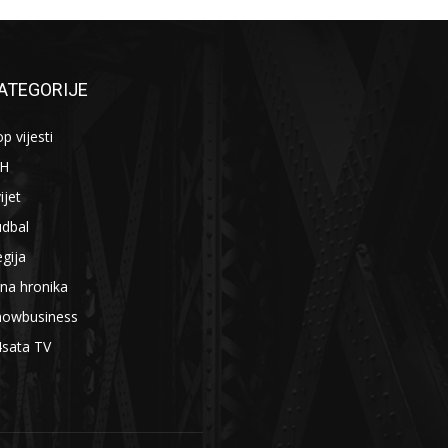
ATEGORIJE
p vijesti
iH
ijet
udbal
gija
na hronika
howbusiness
4sata TV