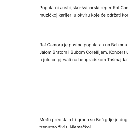
Popularni austrijsko-švicarski reper Raf Ca
muzičkoj karijeri u okviru koje će održati k
Raf Camora je postao popularan na Balkanu
Jalom Bratom i Bubom Corellijem. Koncert u S
u julu će pjevati na beogradskom Tašmajda
Među preostala tri grada su Beč gdje je dugo
trenutno živi u Njemačkoj.