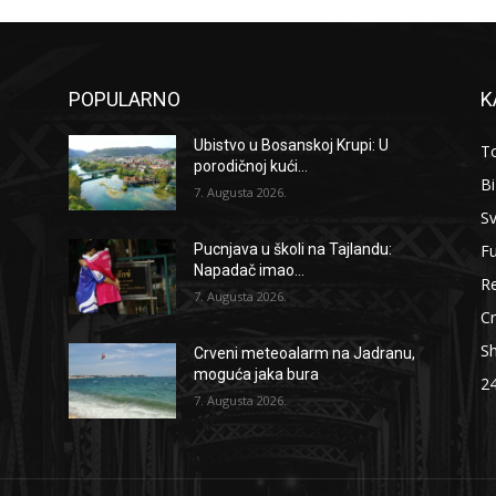
POPULARNO
K
Ubistvo u Bosanskoj Krupi: U
To
porodičnoj kući...
B
7. Augusta 2026.
Sv
F
Pucnjava u školi na Tajlandu:
Napadač imao...
Re
7. Augusta 2026.
Cr
S
Crveni meteoalarm na Jadranu,
moguća jaka bura
2
7. Augusta 2026.