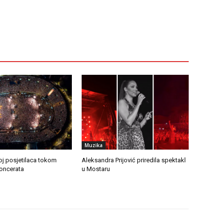
Muzika
oj posjetilaca tokom
Aleksandra Prijović priredila spektakl
koncerata
u Mostaru