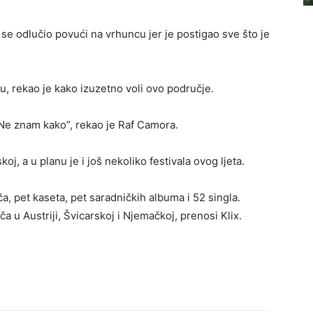
 se odlučio povući na vrhuncu jer je postigao sve što je
u, rekao je kako izuzetno voli ovo područje.
 Ne znam kako”, rekao je Raf Camora.
j, a u planu je i još nekoliko festivala ovog ljeta.
a, pet kaseta, pet saradničkih albuma i 52 singla.
a u Austriji, Švicarskoj i Njemačkoj, prenosi Klix.