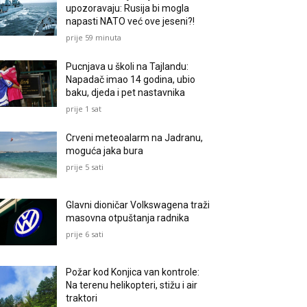
upozoravaju: Rusija bi mogla
napasti NATO već ove jeseni?!
prije 59 minuta
Pucnjava u školi na Tajlandu:
Napadač imao 14 godina, ubio
baku, djeda i pet nastavnika
prije 1 sat
Crveni meteoalarm na Jadranu,
moguća jaka bura
prije 5 sati
Glavni dioničar Volkswagena traži
masovna otpuštanja radnika
prije 6 sati
Požar kod Konjica van kontrole:
Na terenu helikopteri, stižu i air
traktori