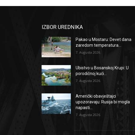
IZBOR UREDNIKA
Pakao u Mostaru: Devet dana
zaredom temperatura...
7. Augusta 2026.
Ubistvo u Bosanskoj Krupi: U
porodičnoj kući...
7. Augusta 2026.
Američki obavještajci
upozoravaju: Rusija bi mogla
napasti...
7. Augusta 2026.