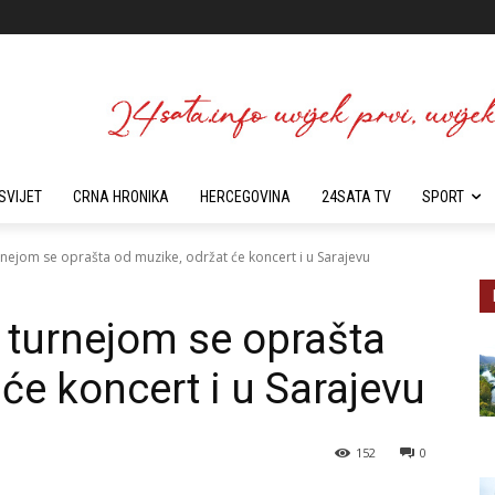
SVIJET
CRNA HRONIKA
HERCEGOVINA
24SATA TV
SPORT
nejom se oprašta od muzike, održat će koncert i u Sarajevu
 turnejom se oprašta
će koncert i u Sarajevu
152
0