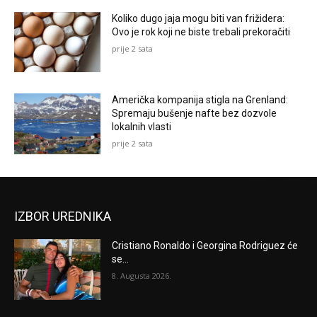
Koliko dugo jaja mogu biti van frižidera:
Ovo je rok koji ne biste trebali prekoračiti
prije 2 sata
Američka kompanija stigla na Grenland:
Spremaju bušenje nafte bez dozvole
lokalnih vlasti
prije 2 sata
IZBOR UREDNIKA
Cristiano Ronaldo i Georgina Rodriguez će
se...
8. Augusta 2026.