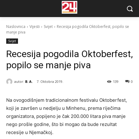
Naslovnica
Vijesti
Svijet
Recesija pogodila Oktoberfest, popilo se
manje piva
Svijet
Recesija pogodila Oktoberfest,
popilo se manje piva
autor:
B. A.
7. Oktobra 2019.
139
0
Na ovogodišnjem tradicionalnom festivalu Oktoberfest,
koji je završen u nedjelju u Minhenu, prema riječima
organizatora, popijeno je čak 200.000 litara piva manje
nego prošle godine, što bi mogao da bude rezultat
recesije u Njemačkoj.