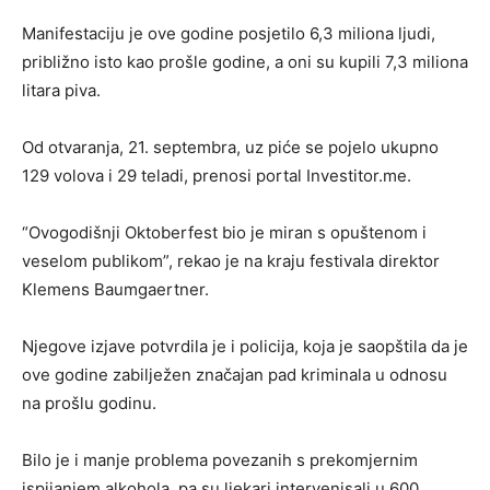
Manifestaciju je ove godine posjetilo 6,3 miliona ljudi,
približno isto kao prošle godine, a oni su kupili 7,3 miliona
litara piva.
Od otvaranja, 21. septembra, uz piće se pojelo ukupno
129 volova i 29 teladi, prenosi portal Investitor.me.
“Ovogodišnji Oktoberfest bio je miran s opuštenom i
veselom publikom”, rekao je na kraju festivala direktor
Klemens Baumgaertner.
Njegove izjave potvrdila je i policija, koja je saopštila da je
ove godine zabilježen značajan pad kriminala u odnosu
na prošlu godinu.
Bilo je i manje problema povezanih s prekomjernim
ispijanjem alkohola, pa su ljekari intervenisali u 600