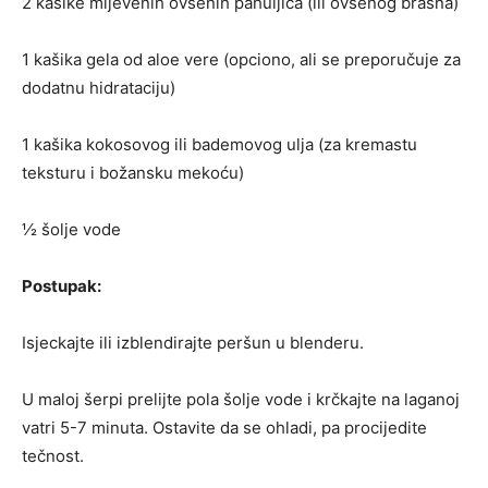
2 kašike mljevenih ovsenih pahuljica (ili ovsenog brašna)
1 kašika gela od aloe vere (opciono, ali se preporučuje za
dodatnu hidrataciju)
1 kašika kokosovog ili bademovog ulja (za kremastu
teksturu i božansku mekoću)
½ šolje vode
Postupak:
Isjeckajte ili izblendirajte peršun u blenderu.
U maloj šerpi prelijte pola šolje vode i krčkajte na laganoj
vatri 5-7 minuta. Ostavite da se ohladi, pa procijedite
tečnost.