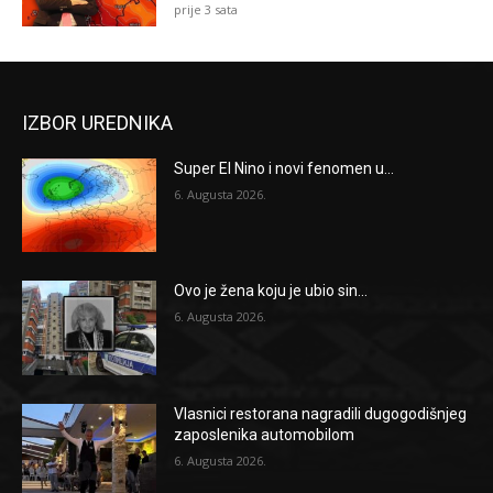
prije 3 sata
IZBOR UREDNIKA
Super El Nino i novi fenomen u...
6. Augusta 2026.
Ovo je žena koju je ubio sin...
6. Augusta 2026.
Vlasnici restorana nagradili dugogodišnjeg
zaposlenika automobilom
6. Augusta 2026.