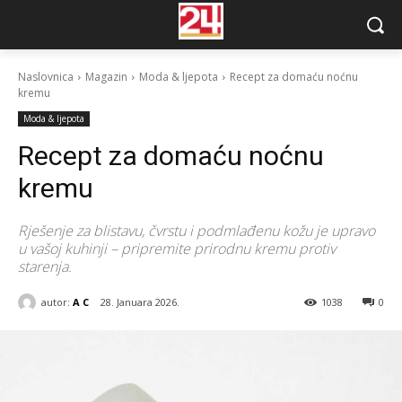
Naslovnica
Magazin
Moda & ljepota
Recept za domaću noćnu
kremu
Moda & ljepota
Recept za domaću noćnu
kremu
Rješenje za blistavu, čvrstu i podmlađenu kožu je upravo
u vašoj kuhinji – pripremite prirodnu kremu protiv
starenja.
autor:
A C
28. Januara 2026.
1038
0