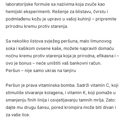
laboratorijske formule sa nazivima koja zvuče kao
hemijski eksperimenti. Rešenje za blistavu, čvrstu i
podmlađenu kožu je upravo u vašoj kuhinji – pripremite
prirodnu kremu protiv starenja.
Sa nekoliko listova svježeg peršuna, malo limunovog
soka i kašikom ovsene kaše, možete napraviti domaću
noćnu kremu protiv starenja koja je prirodna, efikasna i –
ovo je bonus – neće uništiti vaš bankovni račun.
Peršun – nije samo ukras na tanjiru
Peršun je prava vitaminska bomba. Sadrži vitamin C, koji
stimuliše stvaranje kolagena, i vitamin K, koji pomaže u
smanjenju finih linija i osvjetljavanju tamnih mrlja. Zato:
dajte mu drugu šansu, pored krompira može biti divan i
za vaše lice.