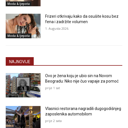
Moda & ljepota
Frizeri otkrivaju kako da osušite kosu bez
fena i zadržite volumen
1. Augusta 2026.
Moda & ljepota
NAJNOVIJE
Ovo je žena koju je ubio sin na Novom
Beogradu: Niko nije čuo vapaje za pomoć
prije 1 sat
Vlasnici restorana nagradili dugogodišnjeg
zaposlenika automobilom
prije 2 sata