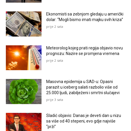
Ekonomisti sa zebnjom gledaju u američki
dolar: “Mogli bismo imati majku svih kriza”
prije 2 sata
Meteorolog kojeg prati regija objavio novu
prognozu: Nazire se promjena vremena
prije 2 sata
Masovna epidemija u SAD-u: Opasni
parazit u iceberg salati razbolio više od
25.000 ljudi, zabilježeni i smrtni slučajevi
prije 3 sata
Sladić objavio: Danas je deveti dan u nizu
sa više od 40 stepeni, evo gdje najviše
“prži”