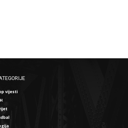
ATEGORIJE
p vijesti
iH
ijet
udbal
egija