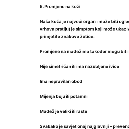
5. Promjene na koži
Naša koža je najveći organ i može biti ogled
vrhova prstiju) je simptom koji može ukaziva
primjetite znakove žutice.
Promjene na madežima također mogu biti ra
Nije simetričan ili ima nazubljene ivice
Ima nepravilan obod
Mijenja boju ili potamni
Madež je veliki ili raste
Svakako je savjet onaj najglavniji – preven