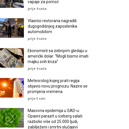
vapaje za pomoć
prije 4 sata
Vlasnici restorana nagradili
dugogodišnjeg zaposlenika
automobilom
prije 4 sata
Ekonomisti sa zebnjom gledaju u
američki dolar: “Mogli bismo imati
majku svih kriza”
prije 4 sata
Meteorolog kojeg prati regija
objavio novu prognozu: Nazire se
promjena vremena
prije 5 sati
Masovna epidemija u SAD-u:
Opasni parazit u iceberg salati
razbolio više od 25.000 ljudi,
zabilježeni i smrtni slučajevi