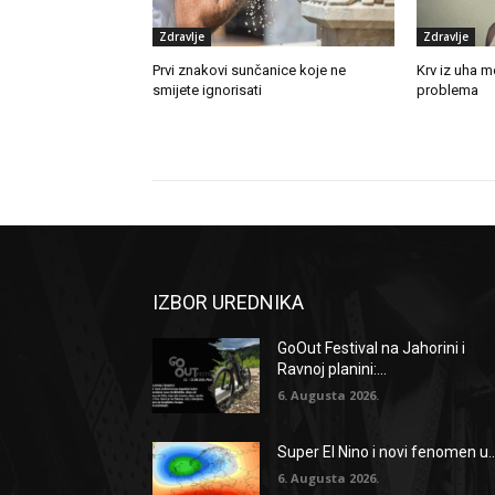
Zdravlje
Zdravlje
Prvi znakovi sunčanice koje ne
Krv iz uha m
smijete ignorisati
problema
IZBOR UREDNIKA
GoOut Festival na Jahorini i
Ravnoj planini:...
6. Augusta 2026.
Super El Nino i novi fenomen u..
6. Augusta 2026.