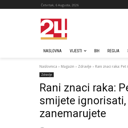
Četvrtak, 6 Augusta, 2026
NASLOVNA
VIJESTI
BIH
REGIJA
Naslovnica
Magazin
Zdravlje
Rani znaci raka: Pet
Zdravlje
Rani znaci raka: 
smijete ignorisati,
zanemarujete