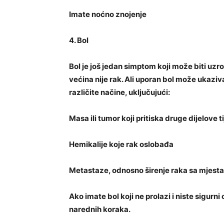
Imate noćno znojenje
4. Bol
Bol je još jedan simptom koji može biti u
većina nije rak. Ali uporan bol može ukazi
različite načine, uključujući:
Masa ili tumor koji pritiska druge dijelove ti
Hemikalije koje rak oslobađa
Metastaze, odnosno širenje raka sa mjest
Ako imate bol koji ne prolazi i niste sigur
narednih koraka.