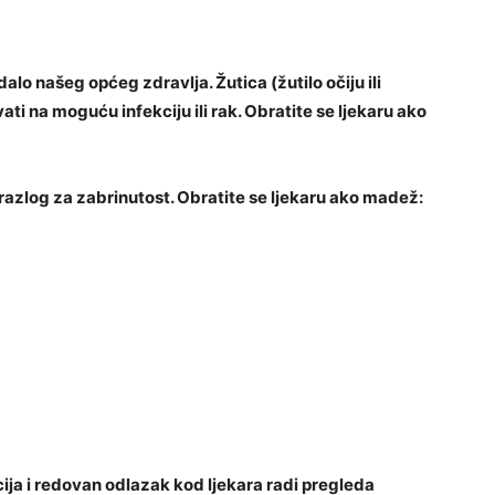
alo našeg općeg zdravlja. Žutica (žutilo očiju ili
ti na moguću infekciju ili rak. Obratite se ljekaru ako
zlog za zabrinutost. Obratite se ljekaru ako madež:
cija i redovan odlazak kod ljekara radi pregleda