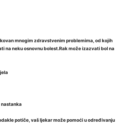
zrokovan mnogim zdravstvenim problemima, od kojih
vati na neku osnovnu bolest.Rak može izazvati bol na
jela
a nastanka
ni odakle potiče, vaš ljekar može pomoći u određivanju