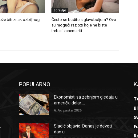
Zdravlje
ože biti znak ozbiljnog
Često se budite s glavoboljom? Ovo
su mogući razlozi koje ne biste
trebali zanemariti
POPULARNO
K
Ekonomisti sa zebnjom gledaju u
To
američki dolar:...
B
6. Augusta 2026.
Sv
F
.
Sladić objavio: Danas je deveti
dan u...
R