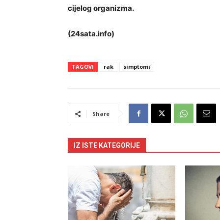
cijelog organizma.
(24sata.info)
TAGOVI
rak
simptomi
Share
IZ ISTE KATEGORIJE