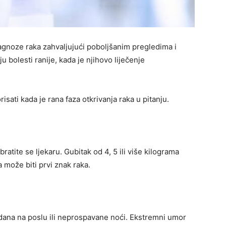
jagnoze raka zahvaljujući poboljšanim pregledima i
ju bolesti ranije, kada je njihovo liječenje
sati kada je rana faza otkrivanja raka u pitanju.
atite se ljekaru. Gubitak od 4, 5 ili više kilograma
a može biti prvi znak raka.
dana na poslu ili neprospavane noći. Ekstremni umor