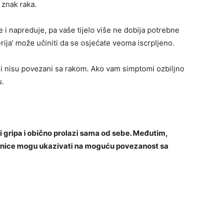
 znak raka.
ste i napreduje, pa vaše tijelo više ne dobija potrebne
erija’ može učiniti da se osjećate veoma iscrpljeno.
i nisu povezani sa rakom. Ako vam simptomi ozbiljno
u.
 gripa i obično prolazi sama od sebe. Međutim,
znice mogu ukazivati na moguću povezanost sa