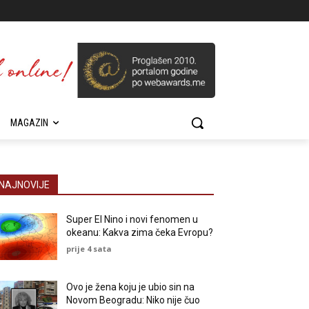
MAGAZIN
NAJNOVIJE
Super El Nino i novi fenomen u
okeanu: Kakva zima čeka Evropu?
prije 4 sata
Ovo je žena koju je ubio sin na
Novom Beogradu: Niko nije čuo