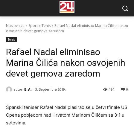
Naslovnica
Sport
Tenis
Rafael Nadal eliminisao Marina Čilića nakon
osvojenih devet gemova zaredom
Tenis
Rafael Nadal eliminisao
Marina Čilića nakon osvojenih
devet gemova zaredom
autor:
B. A.
3. Septembra 2019.
184
0
Španski teniser Rafael Nadal plasirao se u četvrtfinale US
Opena pobjedom nad Hrvatom Marinom Čilićem sa 3:1 u
setovima.