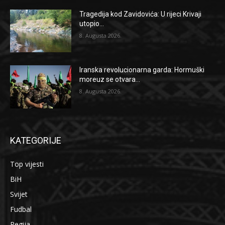
Tragedija kod Zavidovića: U rijeci Krivaji
utopio...
8. Augusta 2026.
Iranska revolucionarna garda: Hormuški
moreuz se otvara...
8. Augusta 2026.
KATEGORIJE
Top vijesti
BiH
Svijet
Fudbal
Regija