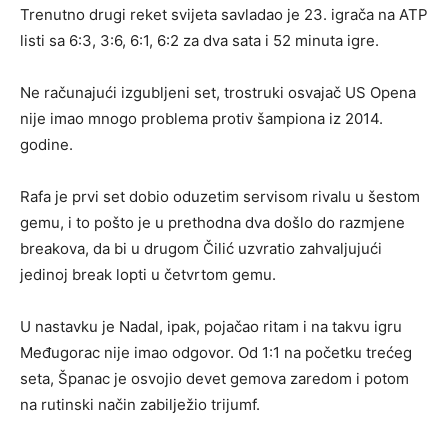
Trenutno drugi reket svijeta savladao je 23. igrača na ATP
listi sa 6:3, 3:6, 6:1, 6:2 za dva sata i 52 minuta igre.
Ne računajući izgubljeni set, trostruki osvajač US Opena
nije imao mnogo problema protiv šampiona iz 2014.
godine.
Rafa je prvi set dobio oduzetim servisom rivalu u šestom
gemu, i to pošto je u prethodna dva došlo do razmjene
breakova, da bi u drugom Čilić uzvratio zahvaljujući
jedinoj break lopti u četvrtom gemu.
U nastavku je Nadal, ipak, pojačao ritam i na takvu igru
Međugorac nije imao odgovor. Od 1:1 na početku trećeg
seta, Španac je osvojio devet gemova zaredom i potom
na rutinski način zabilježio trijumf.