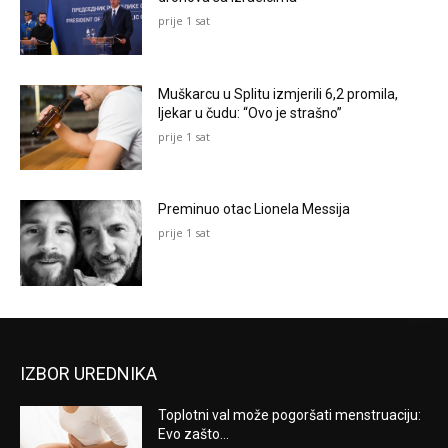
prije 1 sat
Muškarcu u Splitu izmjerili 6,2 promila,
ljekar u čudu: “Ovo je strašno”
prije 1 sat
Preminuo otac Lionela Messija
prije 1 sat
IZBOR UREDNIKA
Toplotni val može pogoršati menstruaciju:
Evo zašto...