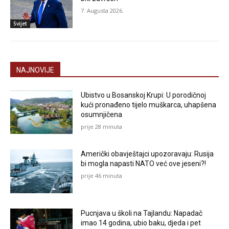
7. Augusta 2026.
Svijet
NAJNOVIJE
Ubistvo u Bosanskoj Krupi: U porodičnoj
kući pronađeno tijelo muškarca, uhapšena
osumnjičena
prije 28 minuta
Američki obavještajci upozoravaju: Rusija
bi mogla napasti NATO već ove jeseni?!
prije 46 minuta
Pucnjava u školi na Tajlandu: Napadač
imao 14 godina, ubio baku, djeda i pet