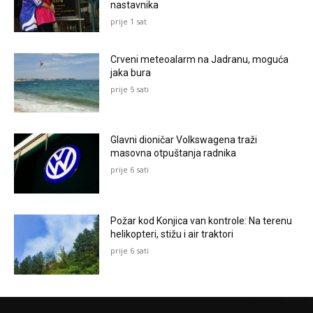
nastavnika
prije 1 sat
Crveni meteoalarm na Jadranu, moguća
jaka bura
prije 5 sati
Glavni dioničar Volkswagena traži
masovna otpuštanja radnika
prije 6 sati
Požar kod Konjica van kontrole: Na terenu
helikopteri, stižu i air traktori
prije 6 sati