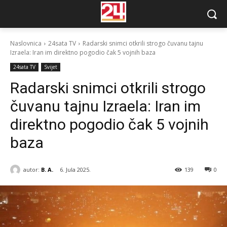
Naslovnica
24sata TV
Radarski snimci otkrili strogo čuvanu tajnu
Izraela: Iran im direktno pogodio čak 5 vojnih baza
24sata TV
Svijet
Radarski snimci otkrili strogo
čuvanu tajnu Izraela: Iran im
direktno pogodio čak 5 vojnih
baza
autor:
B. A.
6. Jula 2025.
139
0