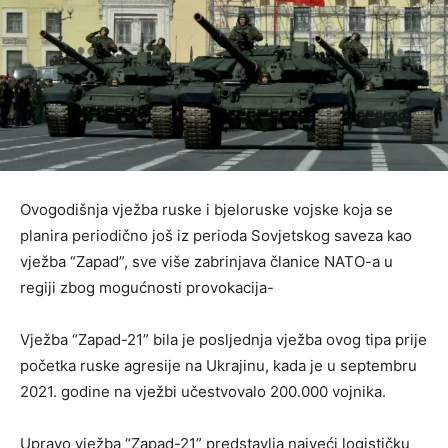
Ovogodišnja vježba ruske i bjeloruske vojske koja se
planira periodično još iz perioda Sovjetskog saveza kao
vježba “Zapad”, sve više zabrinjava članice NATO-a u
regiji zbog mogućnosti provokacija-
Vježba “Zapad-21” bila je posljednja vježba ovog tipa prije
početka ruske agresije na Ukrajinu, kada je u septembru
2021. godine na vježbi učestvovalo 200.000 vojnika.
Upravo vježba “Zapad-21” predstavlja najveći logističku