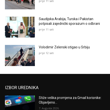
prije 11 sati
Saudijska Arabija, Turska i Pakistan
potpisali zajednički sporazum o odbrani
prije 11 sati
Volodimir Zelenski stigao u Srbiju
prije 12 sati
IZBOR UREDNIKA
Stiže velika promjena za Gmail korisnike:
Objavljeno...
7. Augusta 2026.