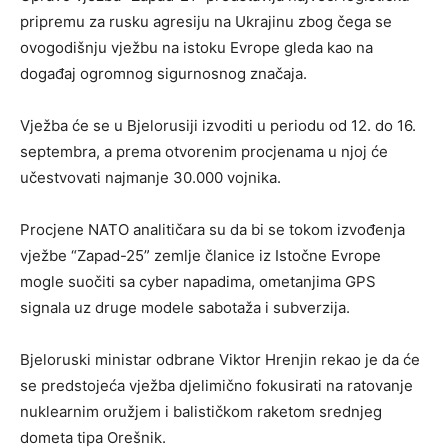
pripremu za rusku agresiju na Ukrajinu zbog čega se
ovogodišnju vježbu na istoku Evrope gleda kao na
događaj ogromnog sigurnosnog značaja.
Vježba će se u Bjelorusiji izvoditi u periodu od 12. do 16.
septembra, a prema otvorenim procjenama u njoj će
učestvovati najmanje 30.000 vojnika.
Procjene NATO analitičara su da bi se tokom izvođenja
vježbe “Zapad-25” zemlje članice iz Istočne Evrope
mogle suočiti sa cyber napadima, ometanjima GPS
signala uz druge modele sabotaža i subverzija.
Bjeloruski ministar odbrane Viktor Hrenjin rekao je da će
se predstojeća vježba djelimično fokusirati na ratovanje
nuklearnim oružjem i balističkom raketom srednjeg
dometa tipa Orešnik.