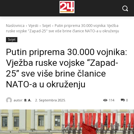
Naslovnica
Vijesti
Svijet
Putin priprema 30.000 vojnika: Vježba
ruske vojske "Zapad-25" sve više brine članice NATO-a u okruženju
Svijet
Putin priprema 30.000 vojnika:
Vježba ruske vojske “Zapad-
25” sve više brine članice
NATO-a u okruženju
autor:
B. A.
2. Septembra 2025.
114
0