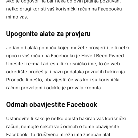
Ako je odgovor na bar neka od ovih pitanja pozitivan,
netko drugi koristi vaš korisnički račun na Facebooku
mimo vas.
Upogonite alate za provjeru
Jedan od alata pomoću kojeg možete provjeriti je li netko
upao u vaš račun na Facebooku je Have I Been Pwned.
Unesite li e-mail adresu ili korisničko ime, to će web
odredište pročešljati bazu podataka poznatih hakiranja.
Pronađe li nešto, obavijestit će vas koji su korisnički
računi provaljeni i odakle je provala krenula.
Odmah obavijestite Facebook
Ustanovite li kako je netko doista hakirao vaš korisnički
račun, nemojte čekati već odmah o tome obavijesite
Facebook. Ta društvena mreža ima zaseban alat