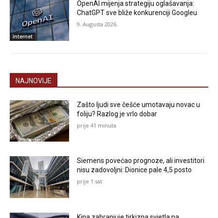
OpenAI mijenja strategiju oglašavanja:
ChatGPT sve bliže konkurenciji Googleu
9. Augusta 2026.
Internet
NAJNOVIJE
Zašto ljudi sve češće umotavaju novac u
foliju? Razlog je vrlo dobar
prije 41 minuta
Siemens povećao prognoze, ali investitori
nisu zadovoljni: Dionice pale 4,5 posto
prije 1 sat
Kina zabranjuje tirkizna svjetla na