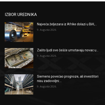
IZBOR UREDNIKA
Najveća željezara iz Afrike dolazi u BiH,...
9. Augusta 2026.
Zašto ljudi sve češće umotavaju novac u...
9. Augusta 2026.
Siemens povećao prognoze, ali investitori
nisu zadovoljni:...
9. Augusta 2026.