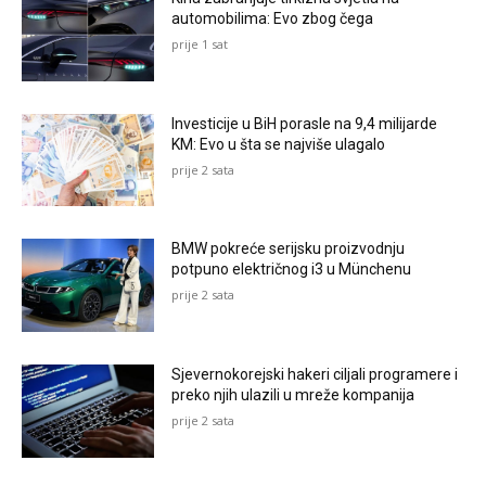
automobilima: Evo zbog čega
prije 1 sat
Investicije u BiH porasle na 9,4 milijarde
KM: Evo u šta se najviše ulagalo
prije 2 sata
BMW pokreće serijsku proizvodnju
potpuno električnog i3 u Münchenu
prije 2 sata
Sjevernokorejski hakeri ciljali programere i
preko njih ulazili u mreže kompanija
prije 2 sata