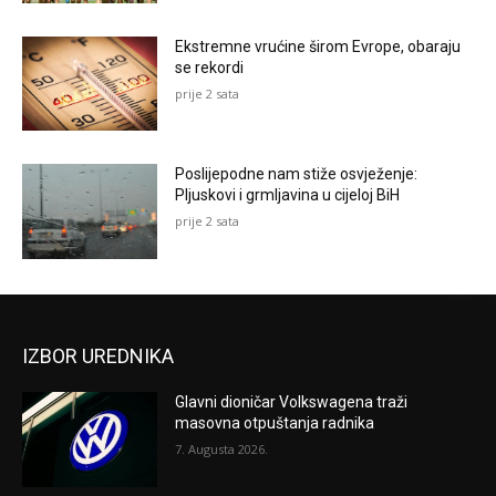
Ekstremne vrućine širom Evrope, obaraju
se rekordi
prije 2 sata
Poslijepodne nam stiže osvježenje:
Pljuskovi i grmljavina u cijeloj BiH
prije 2 sata
IZBOR UREDNIKA
Glavni dioničar Volkswagena traži
masovna otpuštanja radnika
7. Augusta 2026.