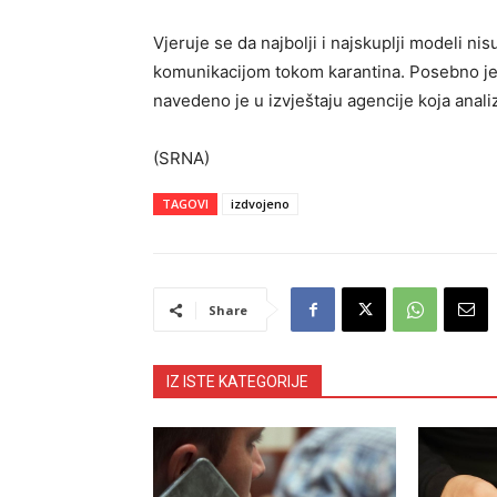
Vjeruje se da najbolji i najskuplji modeli nis
komunikacijom tokom karantina. Posebno je
navedeno je u izvještaju agencije koja analiz
(SRNA)
TAGOVI
izdvojeno
Share
IZ ISTE KATEGORIJE