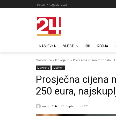
Petak, 7 Augusta, 2026
NASLOVNA
VIJESTI
BIH
REGIJA
Naslovnica
Izdvojeno
Prosječna cijena mobitela u Ev
Izdvojeno
Mobiteli
Prosječna cijena m
250 eura, najskupl
autor:
B. A.
26. Septembra 2020.