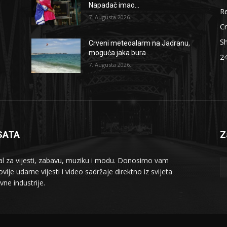
Napadač imao...
Re
7. Augusta 2026.
Cr
S
Crveni meteoalarm na Jadranu,
moguća jaka bura
2
7. Augusta 2026.
SATA
Z
al za vijesti, zabavu, muziku i modu. Donosimo vam
vije udarne vijesti i video sadržaje direktno iz svijeta
vne industrije.