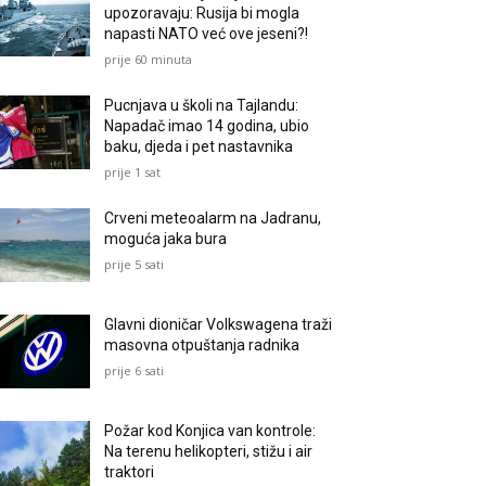
upozoravaju: Rusija bi mogla
napasti NATO već ove jeseni?!
prije 60 minuta
Pucnjava u školi na Tajlandu:
Napadač imao 14 godina, ubio
baku, djeda i pet nastavnika
prije 1 sat
Crveni meteoalarm na Jadranu,
moguća jaka bura
prije 5 sati
Glavni dioničar Volkswagena traži
masovna otpuštanja radnika
prije 6 sati
Požar kod Konjica van kontrole:
Na terenu helikopteri, stižu i air
traktori