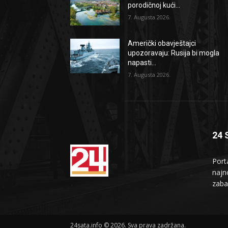
porodičnoj kući...
7. Augusta 2026.
Američki obavještajci
upozoravaju: Rusija bi mogla
napasti...
7. Augusta 2026.
24 
Port
najno
zaba
24sata.info © 2026. Sva prava zadržana.