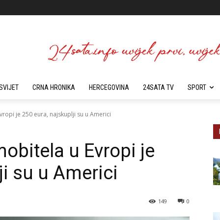
SVIJET
CRNA HRONIKA
HERCEGOVINA
24SATA TV
SPORT
ropi je 250 eura, najskuplji su u Americi
obitela u Evropi je
ji su u Americi
149
0