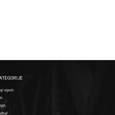
ATEGORIJE
p vijesti
iH
ijet
udbal