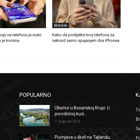
Mobiteli
ciju na telefonu je malo
Kako da podijelite broj telefona za
o je korisna
sekund samo spajanjem dva iPhonea
POPULARNO
K
Ubistvo u Bosanskoj Krupi: U
To
porodičnoj kući...
B
7. Augusta 2026.
Sv
F
Pucnjava u školi na Tajlandu: