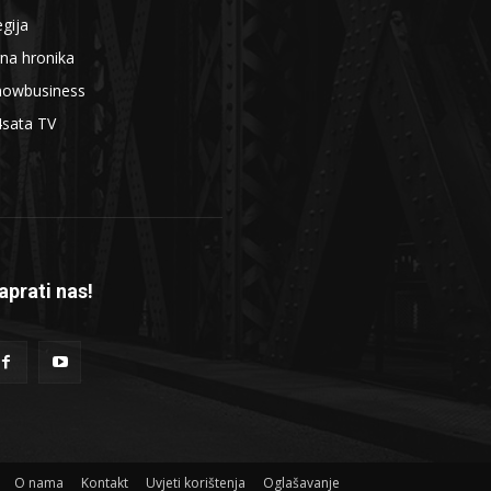
gija
na hronika
howbusiness
4sata TV
aprati nas!
O nama
Kontakt
Uvjeti korištenja
Oglašavanje