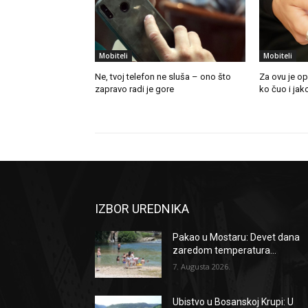
Mobiteli
Mobiteli
Ne, tvoj telefon ne sluša – ono što
Za ovu je op
zapravo radi je gore
ko čuo i jak
IZBOR UREDNIKA
Pakao u Mostaru: Devet dana
zaredom temperatura...
7. Augusta 2026.
Ubistvo u Bosanskoj Krupi: U