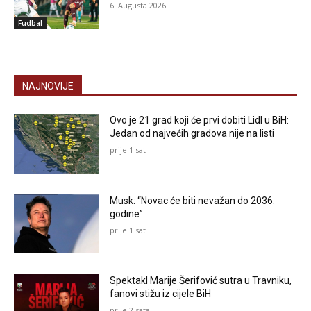
6. Augusta 2026.
Fudbal
NAJNOVIJE
Ovo je 21 grad koji će prvi dobiti Lidl u BiH:
Jedan od najvećih gradova nije na listi
prije 1 sat
Musk: “Novac će biti nevažan do 2036.
godine”
prije 1 sat
Spektakl Marije Šerifović sutra u Travniku,
fanovi stižu iz cijele BiH
prije 2 sata