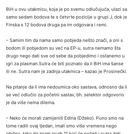
BiH u ovu utakmicu, koja je po svemu odlučujuća, ulazi sa
samo sedam bodova te s četvrte pozicije u grupi J, dok je
Finska s 12 bodova druga pa im odgovara i remi.
– Samim tim da nama samo pobjeda nešto znači, a oni s
bodom ili pobjedom su već na EP-u, sutra nemamo šta
drugo nego dati sve od sebe da pobjedimo i ostanemo u
igri za plasman.Sutra će biti poznato da li BiH ima šanse
ili ne. Sutra nam je zadnja utakmica – kazao je Prosinečki.
Na pitanje da li ima nedoumica oko sastava, odnosno da li
se već odlučio za početni sastav, bh. selektor odgovorio
je da više nema dilema.
– Neko će morati zamijeniti Edina (Džeko). Puno smo na
tome radili ovaj tjedan, imali smo više vremena nego
obično, tako da znam prvih 11 koji će početi i sutra dati