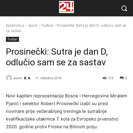
Naslovnica
Sport
Fudbal
Prosinečki: Sutra je dan D, odlučio sam se
za sastav
Fudbal
Prosinečki: Sutra je dan D,
odlučio sam se za sastav
autor:
B. A.
11. Oktobra 2019.
113
0
Novi kapiten reprezentacije Bosne i Hercegovine Miralem
Pjanić i selektor Robert Prosinečki izašli su pred
novinare prije večerašnjeg treninga te sutrašnje
kvalifikacijske utakmice 7. kola za Evropsko prvenstvo
2020. godine protiv Finske na Bilinom polju.