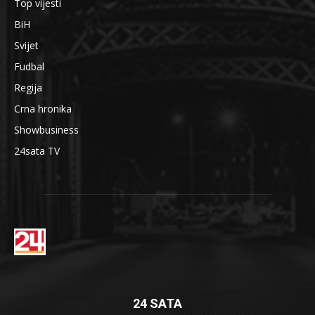
Top vijesti
BiH
Svijet
Fudbal
Regija
Crna hronika
Showbusiness
24sata TV
24 SATA