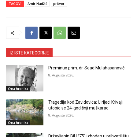
TAGOVI
Amir Hadžić
pritvor
IZ ISTE KATEGORIJE
Preminuo prim. dr. Sead Mulahasanović
8. Augusta 2026.
Crna hronika
Tragedija kod Zavidovića: U rijeci Krivaji
utopio se 24-godišnji muškarac
8. Augusta 2026.
Crna hronika
Državljanin BiH (75) izboden u prihvatilištu