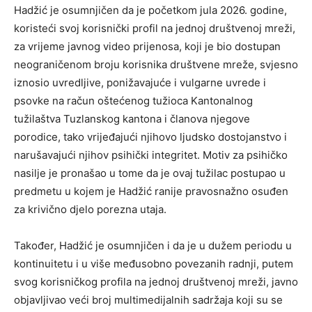
Hadžić je osumnjičen da je početkom jula 2026. godine,
koristeći svoj korisnički profil na jednoj društvenoj mreži,
za vrijeme javnog video prijenosa, koji je bio dostupan
neograničenom broju korisnika društvene mreže, svjesno
iznosio uvredljive, ponižavajuće i vulgarne uvrede i
psovke na račun oštećenog tužioca Kantonalnog
tužilaštva Tuzlanskog kantona i članova njegove
porodice, tako vrijeđajući njihovo ljudsko dostojanstvo i
narušavajući njihov psihički integritet. Motiv za psihičko
nasilje je pronašao u tome da je ovaj tužilac postupao u
predmetu u kojem je Hadžić ranije pravosnažno osuđen
za krivično djelo porezna utaja.
Također, Hadžić je osumnjičen i da je u dužem periodu u
kontinuitetu i u više međusobno povezanih radnji, putem
svog korisničkog profila na jednoj društvenoj mreži, javno
objavljivao veći broj multimedijalnih sadržaja koji su se