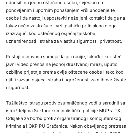
odnosili na jednu oštećenu osobu, svjestan da
ponovljenim i upornim ponašanjem vrši uhođenje te
osobe i da nastoji uspostaviti neželjeni kontakt i da ga na
takav način zastrašuje i vrši psihički pritisak na njega,
izazivajući kod oštećenog osjećaj tjeskobe,
uznemirenosti i straha za vlastitu sigurnost i privatnost.
Postoji osnovana sumnja da je i ranije, također koristeći
javni video prenos na jednoj društvenoj mreži, uputio
ozbiljne prijetnje prema dvije oštećene osobe i tako kod
njih izazvao osjećaj straha i ugroženosti za njihove živote
i sigurnost.
Tužilaštvo istragu protiv osumnjičenog vodi u saradnji sa
istražiteljima Sektora kriminalističke policije MUP-a TK,
Odsjeka za borbu protiv organiziranog i kompjuterskog
kriminala i OKP PU Gračanica. Nakon obavljenog pretresa