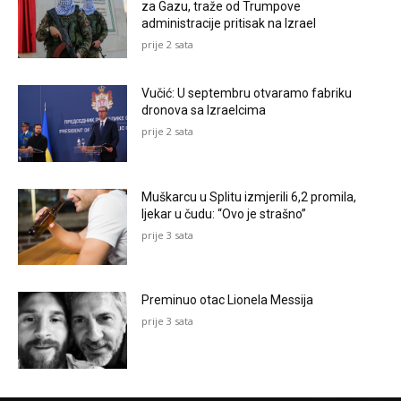
za Gazu, traže od Trumpove
administracije pritisak na Izrael
prije 2 sata
Vučić: U septembru otvaramo fabriku
dronova sa Izraelcima
prije 2 sata
Muškarcu u Splitu izmjerili 6,2 promila,
ljekar u čudu: “Ovo je strašno”
prije 3 sata
Preminuo otac Lionela Messija
prije 3 sata