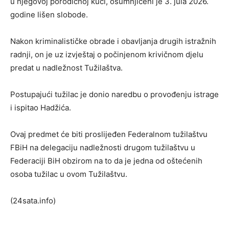
u njegovoj porodičnoj kući, osumnjičeni je 3. jula 2026.
godine lišen slobode.
Nakon kriminalističke obrade i obavljanja drugih istražnih
radnji, on je uz izvještaj o počinjenom krivičnom djelu
predat u nadležnost Tužilaštva.
Postupajući tužilac je donio naredbu o provođenju istrage
i ispitao Hadžića.
Ovaj predmet će biti proslijeđen Federalnom tužilaštvu
FBiH na delegaciju nadležnosti drugom tužilaštvu u
Federaciji BiH obzirom na to da je jedna od oštećenih
osoba tužilac u ovom Tužilaštvu.
(24sata.info)