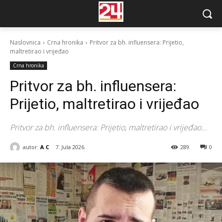
Naslovnica
Crna hronika
Pritvor za bh. influensera: Prijetio,
maltretirao i vrijeđao
Crna hronika
Pritvor za bh. influensera:
Prijetio, maltretirao i vrijeđao
Pritvor za bh. influensera: Prijetio, maltretirao i vrijeđao...
autor:
A C
7. Jula 2026.
289
0