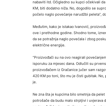
nabaviti itd. Očigledno su kupci očekivali da
KM, biti dodatno niža. No, dogodilo se supro
počelo naglo povećanje narudžbi peleta”, d
Međutim, kako je istakao Ivanović, proizvođ
ove i prethodne godine. Shodno tome, iznena
da se potražnja naglo povećala i zbog posku
električne energije.
“Proizvođači su na ovo reagirali povećanje
isporuku za mjesec dana. Odlučili su prvens
proizvođačem iz Gračanice jučer sam razgova
420 KM po toni, što mu je čisti gubitak. No,
je.
Ne zna šta je kupcima bilo smetnja da pelet
potrošače da budu malo strpljivi i uvjerava 