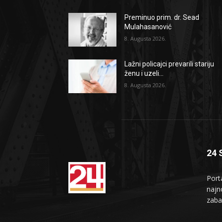
Preminuo prim. dr. Sead
Mulahasanović
8. Augusta 2026.
Lažni policajci prevarili stariju
ženu i uzeli...
8. Augusta 2026.
24 
Port
najno
zaba