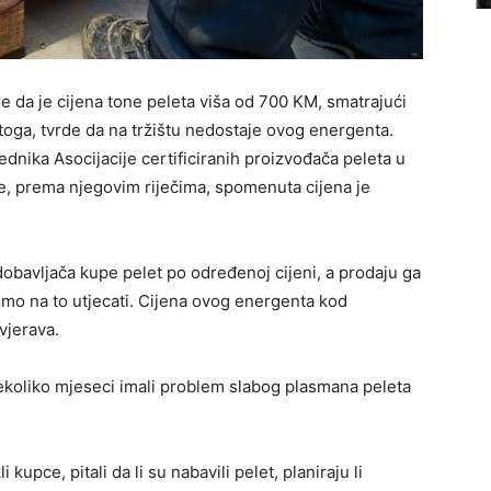
vrde da je cijena tone peleta viša od 700 KM, smatrajući
toga, tvrde da na tržištu nedostaje ovog energenta.
dnika Asocijacije certificiranih proizvođača peleta u
e, prema njegovim riječima, spomenuta cijena je
 dobavljača kupe pelet po određenoj cijeni, a prodaju ga
mo na to utjecati. Cijena ovog energenta kod
vjerava.
nekoliko mjeseci imali problem slabog plasmana peleta
upce, pitali da li su nabavili pelet, planiraju li