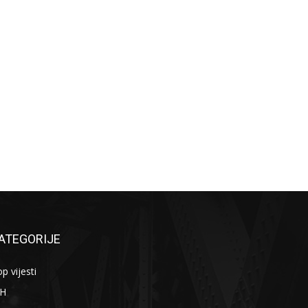
ATEGORIJE
p vijesti
iH