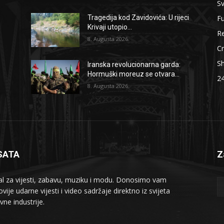
Sv
F
Tragedija kod Zavidovića: U rijeci
Krivaji utopio...
Re
8. Augusta 2026.
Cr
S
Iranska revolucionarna garda:
Hormuški moreuz se otvara...
2
8. Augusta 2026.
SATA
Z
al za vijesti, zabavu, muziku i modu. Donosimo vam
vije udarne vijesti i video sadržaje direktno iz svijeta
vne industrije.