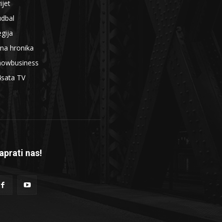
ijet
udbal
gija
na hronika
howbusiness
4sata TV
aprati nas!