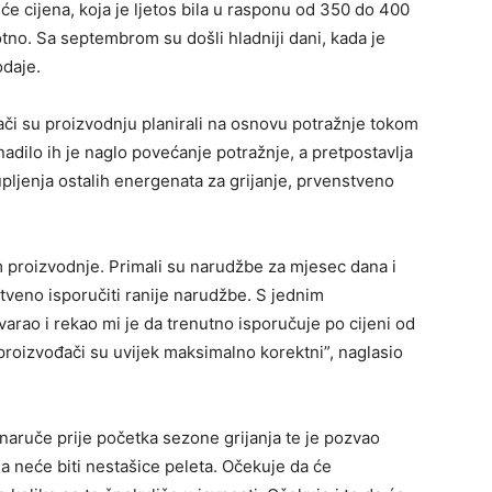
 će cijena, koja je ljetos bila u rasponu od 350 do 400
tno. Sa septembrom su došli hladniji dani, kada je
odaje.
ači su proizvodnju planirali na osnovu potražnje tokom
dilo ih je naglo povećanje potražnje, a pretpostavlja
pljenja ostalih energenata za grijanje, prvenstveno
m proizvodnje. Primali su narudžbe za mjesec dana i
tveno isporučiti ranije narudžbe. S jednim
rao i rekao mi je da trenutno isporučuje po cijeni od
 proizvođači su uvijek maksimalno korektni”, naglasio
 naruče prije početka sezone grijanja te je pozvao
da neće biti nestašice peleta. Očekuje da će