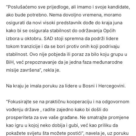
“Poslušaćemo sve prijedloge, ali imamo i svoje kandidate,
ako bude potrebno. Nema dovoljno vremena, moramo
osigurati da novi visoki predstavnik dođe do kraja juna
kako bi se osigurala stabilnost do održavanja Općih
izbora u oktobru. SAD stoji spremna da podrži lidere
tokom tranzicije i da se bori protiv onih koji podrivaju
stabilnost. Ovo nije pobjeda ili poraz za bilo koju grupu u
BiH, već prepoznavanje da je jedna faza međunarodne
misije završena”, rekla je.
Na kraju je imala poruku za lidere u Bosni i Hercegovini.
“Fokusirajte se na praktičnu kooperaciju i na odgovornom
vođenju države , radite zajedno kako bi došli do
prosperiteta za sve vaše građane. Ne smatrajte promjene
kao igru u kojoj neko dobija i gubi, već kao priliku da
pokažete svijetu šta možete postići”, navela je, uz poruku