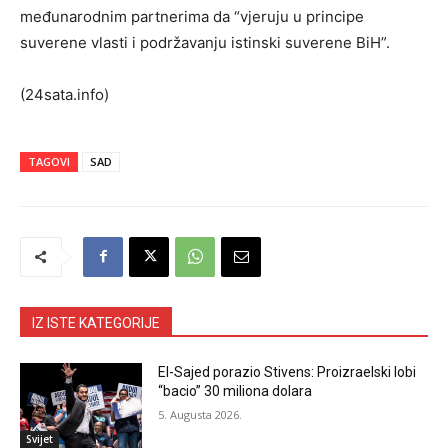
međunarodnim partnerima da “vjeruju u principe
suverene vlasti i podržavanju istinski suverene BiH”.
(24sata.info)
TAGOVI
SAD
IZ ISTE KATEGORIJE
El-Sajed porazio Stivens: Proizraelski lobi
“bacio” 30 miliona dolara
5. Augusta 2026.
Svijet