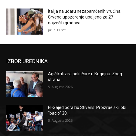
Italija na udaru nezapamćenih vrućina:
Crveno upozorenje upaljeno za 27
najvećih gradova
prije 11 sati
IZBOR UREDNIKA
Agić kritizira političare u Bugojnu: Zbog
straha...
5. Augusta 2026.
El-Sajed porazio Stivens: Proizraelski lobi
“bacio” 30...
5. Augusta 2026.