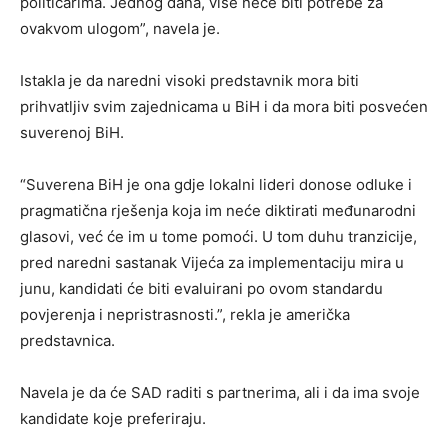
političarima. Jednog dana, više neće biti potrebe za
ovakvom ulogom”, navela je.
Istakla je da naredni visoki predstavnik mora biti
prihvatljiv svim zajednicama u BiH i da mora biti posvećen
suverenoj BiH.
“Suverena BiH je ona gdje lokalni lideri donose odluke i
pragmatična rješenja koja im neće diktirati međunarodni
glasovi, već će im u tome pomoći. U tom duhu tranzicije,
pred naredni sastanak Vijeća za implementaciju mira u
junu, kandidati će biti evaluirani po ovom standardu
povjerenja i nepristrasnosti.”, rekla je američka
predstavnica.
Navela je da će SAD raditi s partnerima, ali i da ima svoje
kandidate koje preferiraju.