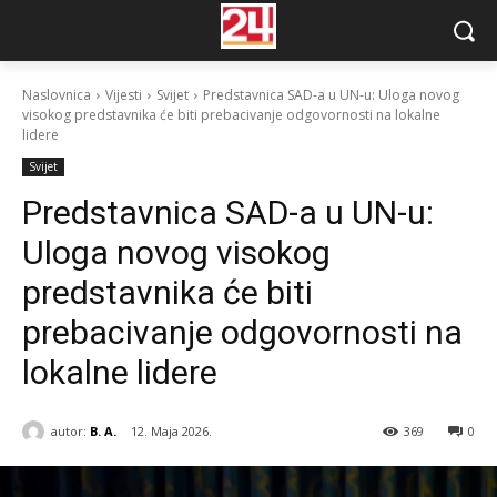
Naslovnica
Vijesti
Svijet
Predstavnica SAD-a u UN-u: Uloga novog
visokog predstavnika će biti prebacivanje odgovornosti na lokalne
lidere
Svijet
Predstavnica SAD-a u UN-u:
Uloga novog visokog
predstavnika će biti
prebacivanje odgovornosti na
lokalne lidere
autor:
B. A.
12. Maja 2026.
369
0