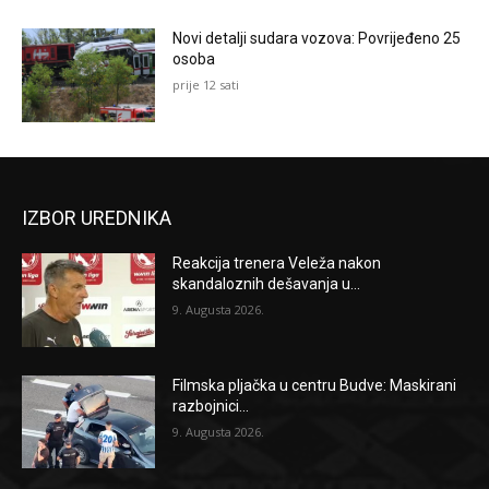
Novi detalji sudara vozova: Povrijeđeno 25
osoba
prije 12 sati
IZBOR UREDNIKA
Reakcija trenera Veleža nakon
skandaloznih dešavanja u...
9. Augusta 2026.
Filmska pljačka u centru Budve: Maskirani
razbojnici...
9. Augusta 2026.