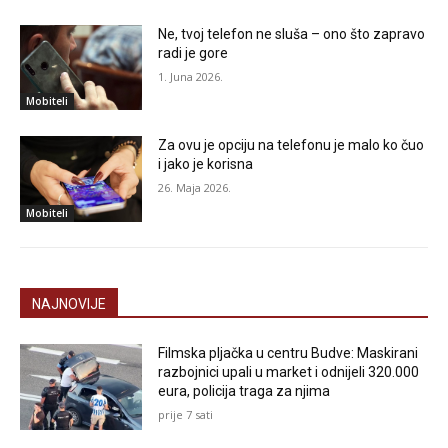
Ne, tvoj telefon ne sluša – ono što zapravo
radi je gore
1. Juna 2026.
Mobiteli
Za ovu je opciju na telefonu je malo ko čuo
i jako je korisna
26. Maja 2026.
Mobiteli
NAJNOVIJE
Filmska pljačka u centru Budve: Maskirani
razbojnici upali u market i odnijeli 320.000
eura, policija traga za njima
prije 7 sati