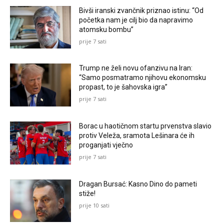
Bivši iranski zvančnik priznao istinu: “Od
početka nam je cilj bio da napravimo
atomsku bombu”
prije 7 sati
Trump ne želi novu ofanzivu na Iran:
“Samo posmatramo njihovu ekonomsku
propast, to je šahovska igra”
prije 7 sati
Borac u haotičnom startu prvenstva slavio
protiv Veleža, sramota Lešinara će ih
proganjati vječno
prije 7 sati
Dragan Bursać: Kasno Dino do pameti
stiže!
prije 10 sati