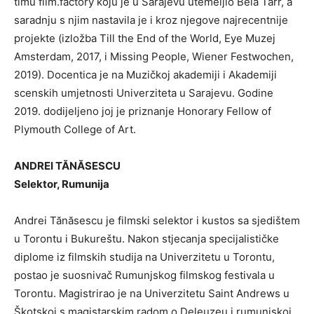
timu film.factory koju je u Sarajevu utemeljio Béla Tarr, a
saradnju s njim nastavila je i kroz njegove najrecentnije
projekte (izložba Till the End of the World, Eye Muzej
Amsterdam, 2017, i Missing People, Wiener Festwochen,
2019). Docentica je na Muzičkoj akademiji i Akademiji
scenskih umjetnosti Univerziteta u Sarajevu. Godine
2019. dodijeljeno joj je priznanje Honorary Fellow of
Plymouth College of Art.
ANDREI TĂNĂSESCU
Selektor, Rumunija
Andrei Tănăsescu je filmski selektor i kustos sa sjedištem
u Torontu i Bukureštu. Nakon stjecanja specijalističke
diplome iz filmskih studija na Univerzitetu u Torontu,
postao je suosnivač Rumunjskog filmskog festivala u
Torontu. Magistrirao je na Univerzitetu Saint Andrews u
Škotskoj s magistarskim radom o Deleuzeu i rumunjskoj