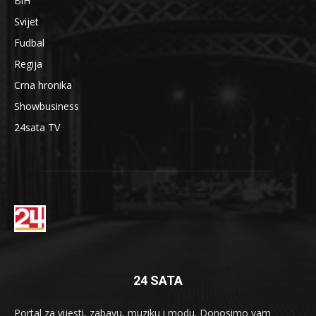
BiH
Svijet
Fudbal
Regija
Crna hronika
Showbusiness
24sata TV
24 SATA
Portal za vijesti, zabavu, muziku i modu. Donosimo vam