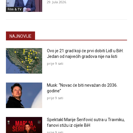
29. Jula 2026.
Film & TV
NAJNOVIJE
Ovo je 21 grad koji će prvi dobiti Lidl u BiH:
Jedan od najvećih gradova nije na listi
prije 9 sati
Musk: “Novac će biti nevažan do 2036.
godine”
prije 9 sati
Spektakl Marije Šerifović sutra u Travniku,
fanovi stižu iz cijele BiH
prije 9 sati