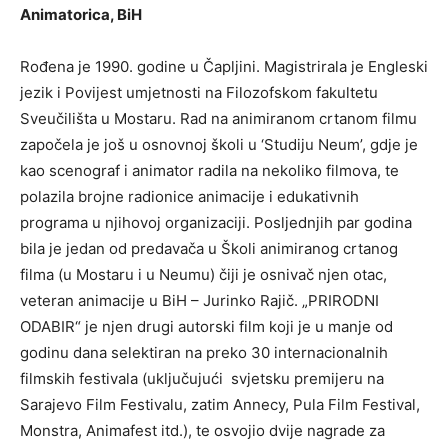
Animatorica, BiH
Rođena je 1990. godine u Čapljini. Magistrirala je Engleski
jezik i Povijest umjetnosti na Filozofskom fakultetu
Sveučilišta u Mostaru. Rad na animiranom crtanom filmu
započela je još u osnovnoj školi u ‘Studiju Neum’, gdje je
kao scenograf i animator radila na nekoliko filmova, te
polazila brojne radionice animacije i edukativnih
programa u njihovoj organizaciji. Posljednjih par godina
bila je jedan od predavača u Školi animiranog crtanog
filma (u Mostaru i u Neumu) čiji je osnivač njen otac,
veteran animacije u BiH – Jurinko Rajič. „PRIRODNI
ODABIR“ je njen drugi autorski film koji je u manje od
godinu dana selektiran na preko 30 internacionalnih
filmskih festivala (uključujući svjetsku premijeru na
Sarajevo Film Festivalu, zatim Annecy, Pula Film Festival,
Monstra, Animafest itd.), te osvojio dvije nagrade za