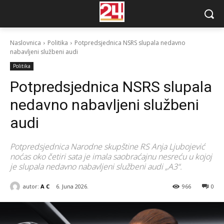
Naslovnica
Politika
Potpredsjednica NSRS slupala nedavno
nabavljeni službeni audi
Politika
Potpredsjednica NSRS slupala
nedavno nabavljeni službeni
audi
Potpredsjednica Narodne skupštine RS Anja Ljubojević
noćas oko četiri sata je imala saobraćajnu nesreću u kojoj
je slupala nedavno nabavljeni službeni audi „A3“.
autor:
A C
6. Juna 2026.
966
0