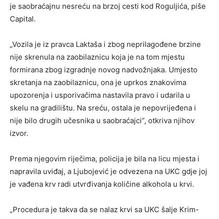
je saobraćajnu nesreću na brzoj cesti kod Roguljića, piše
Capital.
„Vozila je iz pravca Laktaša i zbog neprilagođene brzine
nije skrenula na zaobilaznicu koja je na tom mjestu
formirana zbog izgradnje novog nadvožnjaka. Umjesto
skretanja na zaobilaznicu, ona je uprkos znakovima
upozorenja i usporivačima nastavila pravo i udarila u
skelu na gradilištu. Na sreću, ostala je nepovrijeđena i
nije bilo drugih učesnika u saobraćajci“, otkriva njihov
izvor.
Prema njegovim riječima, policija je bila na licu mjesta i
napravila uviđaj, a Ljubojević je odvezena na UKC gdje joj
je vađena krv radi utvrđivanja količine alkohola u krvi.
„Procedura je takva da se nalaz krvi sa UKC šalje Krim-