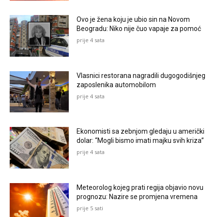
Ovo je žena koju je ubio sin na Novom
Beogradu: Niko nije čuo vapaje za pomoć
prije 4 sata
Vlasnici restorana nagradili dugogodišnjeg
zaposlenika automobilom
prije 4 sata
Ekonomisti sa zebnjom gledaju u američki
dolar: “Mogli bismo imati majku svih kriza”
prije 4 sata
Meteorolog kojeg prati regija objavio novu
prognozu: Nazire se promjena vremena
prije 5 sati