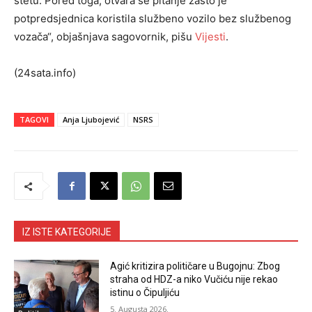
štetu. Pored toga, otvara se pitanje zašto je
potpredsjednica koristila službeno vozilo bez službenog
vozača“, objašnjava sagovornik, pišu
Vijesti
.
(24sata.info)
TAGOVI
Anja Ljubojević
NSRS
IZ ISTE KATEGORIJE
Agić kritizira političare u Bugojnu: Zbog
straha od HDZ-a niko Vučiću nije rekao
istinu o Čipuljiću
5. Augusta 2026.