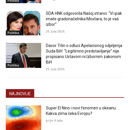
Politika
SDA HNK odgovorila Našoj stranci: “Vi ipak
imate gradonačelnika Mostara, to je vaš
izbor”
26. Jula 2026.
Politika
Davor Trlin o odluci Apelacionog odjeljenja
Suda BiH: “Legitimno predstavljanje” nije
propisano Ustavom ni Izbornim zakonom
BiH
Politika
25. Jula 2026.
NAJNOVIJE
Super El Nino i novi fenomen u okeanu:
Kakva zima čeka Evropu?
prije 4 sata