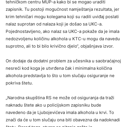
tehničkom centru MUP-a kako bi se mogao uraditi
zapisnik. Tu postoji mogućnost namještanja rezultata, jer
krim tehničari mogu kolegama koji su radili uviđaj poslati
nalaz suprotan od nalaza koji je došao sa UKC-a.
Pojednostavljeno, ako nalaz sa UKC-a pokaže da je imala
nedozvoljenu količinu alkohola u KTC-u mogu da navedu
suprotno, ali to bi bilo krivično djelo“, objašnjava izvor.
On dodaje da dodatni problem za učesnika u saobraćajnoj
nesreći kod koga je utvrđena čak i minimalna količina
alkohola predstavlja to što u tom slučaju osiguranje ne
pokriva štetu.
„Narodna skupština RS ne može od osiguranja da traži
naknadu štete ako u policijskom zapisniku bude
navedeno da je Ljubojevićeva imala alkohola u krvi. To
znači da će u tom slučaju ona biti obavezna da nadoknadi