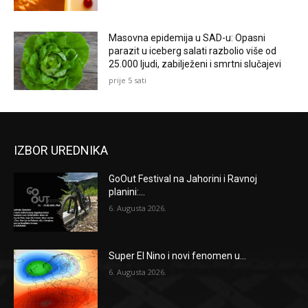
Masovna epidemija u SAD-u: Opasni
parazit u iceberg salati razbolio više od
25.000 ljudi, zabilježeni i smrtni slučajevi
prije 5 sati
IZBOR UREDNIKA
GoOut Festival na Jahorini i Ravnoj
planini:...
6. Augusta 2026.
Super El Nino i novi fenomen u...
6. Augusta 2026.