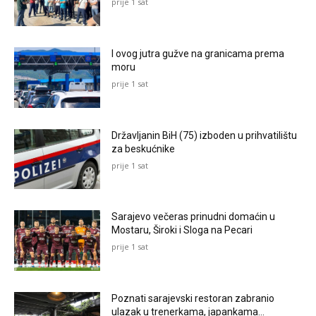
prije 1 sat
I ovog jutra gužve na granicama prema
moru
prije 1 sat
Državljanin BiH (75) izboden u prihvatilištu
za beskućnike
prije 1 sat
Sarajevo večeras prinudni domaćin u
Mostaru, Široki i Sloga na Pecari
prije 1 sat
Poznati sarajevski restoran zabranio
ulazak u trenerkama, japankama…