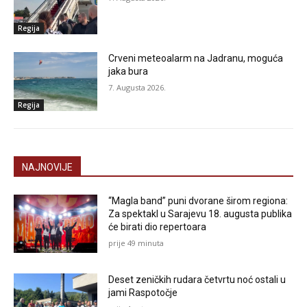
Regija
Crveni meteoalarm na Jadranu, moguća
jaka bura
7. Augusta 2026.
Regija
NAJNOVIJE
“Magla band” puni dvorane širom regiona:
Za spektakl u Sarajevu 18. augusta publika
će birati dio repertoara
prije 49 minuta
Deset zeničkih rudara četvrtu noć ostali u
jami Raspotočje