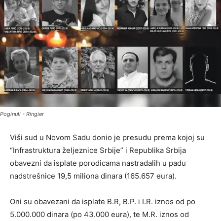
Poginuli - Ringier
Viši sud u Novom Sadu donio je presudu prema kojoj su
“Infrastruktura željeznice Srbije” i Republika Srbija
obavezni da isplate porodicama nastradalih u padu
nadstrešnice 19,5 miliona dinara (165.657 eura).
Oni su obavezani da isplate B.R, B.P. i I.R. iznos od po
5.000.000 dinara (po 43.000 eura), te M.R. iznos od