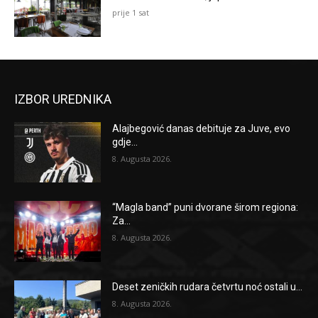
prije 1 sat
IZBOR UREDNIKA
Alajbegović danas debituje za Juve, evo
gdje...
8. Augusta 2026.
“Magla band” puni dvorane širom regiona:
Za...
8. Augusta 2026.
Deset zeničkih rudara četvrtu noć ostali u...
8. Augusta 2026.