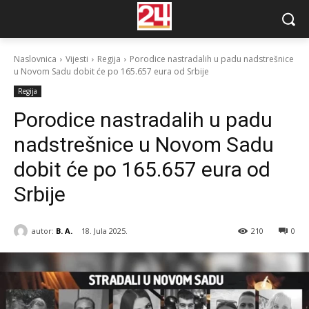
Naslovnica
Vijesti
Regija
Porodice nastradalih u padu nadstrešnice
u Novom Sadu dobit će po 165.657 eura od Srbije
Regija
Porodice nastradalih u padu
nadstrešnice u Novom Sadu
dobit će po 165.657 eura od
Srbije
autor:
B. A.
18. Jula 2025.
210
0