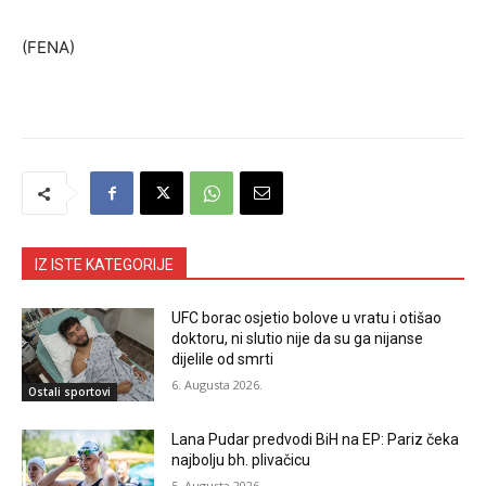
(FENA)
IZ ISTE KATEGORIJE
UFC borac osjetio bolove u vratu i otišao
doktoru, ni slutio nije da su ga nijanse
dijelile od smrti
6. Augusta 2026.
Ostali sportovi
Lana Pudar predvodi BiH na EP: Pariz čeka
najbolju bh. plivačicu
5. Augusta 2026.