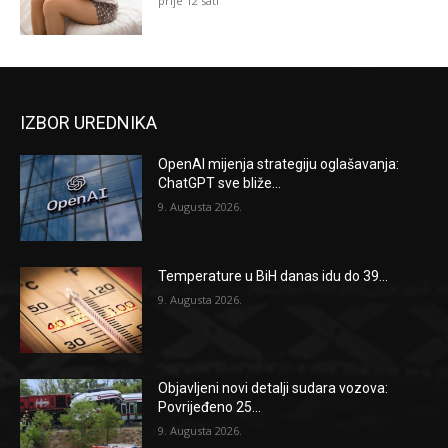
prije 12 sati
IZBOR UREDNIKA
OpenAI mijenja strategiju oglašavanja:
ChatGPT sve bliže...
9. Augusta 2026.
Temperature u BiH danas idu do 39...
9. Augusta 2026.
Objavljeni novi detalji sudara vozova:
Povrijeđeno 25...
9. Augusta 2026.