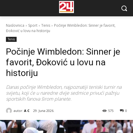
Naslovnica
Sport
Tenis
Počinje Wimbledon: Sinner je favorit,
Đoković u lovu na historiju
Tenis
Počinje Wimbledon: Sinner je
favorit, Đoković u lovu na
historiju
Danas počinje Wimbledon, najpoznatiji teniski turnir na
svijetu, koji će u naredne dvije sedmice privući pažnju
sportskih fanova širom planete.
autor:
A C
29. Juna 2026.
575
0