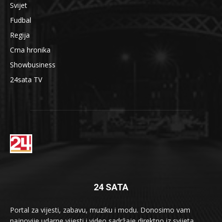
Svijet
Fudbal
Regija
Crna hronika
Showbusiness
24sata TV
24 SATA
Portal za vijesti, zabavu, muziku i modu. Donosimo vam
najnovije udarne vijesti i video sadržaje direktno iz svijeta