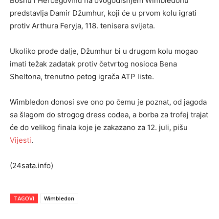
Bosnu i Hercegovinu na ovogodišnjem Wimbledonu
predstavlja Damir Džumhur, koji će u prvom kolu igrati
protiv Arthura Feryja, 118. tenisera svijeta.
Ukoliko prođe dalje, Džumhur bi u drugom kolu mogao
imati težak zadatak protiv četvrtog nosioca Bena
Sheltona, trenutno petog igrača ATP liste.
Wimbledon donosi sve ono po čemu je poznat, od jagoda
sa šlagom do strogog dress codea, a borba za trofej trajat
će do velikog finala koje je zakazano za 12. juli, pišu
Vijesti
.
(24sata.info)
TAGOVI
Wimbledon