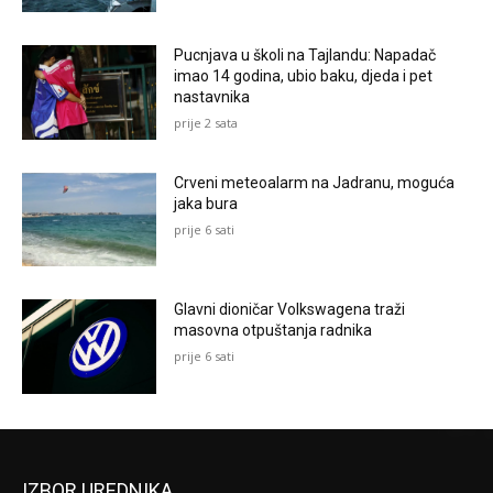
Pucnjava u školi na Tajlandu: Napadač
imao 14 godina, ubio baku, djeda i pet
nastavnika
prije 2 sata
Crveni meteoalarm na Jadranu, moguća
jaka bura
prije 6 sati
Glavni dioničar Volkswagena traži
masovna otpuštanja radnika
prije 6 sati
IZBOR UREDNIKA