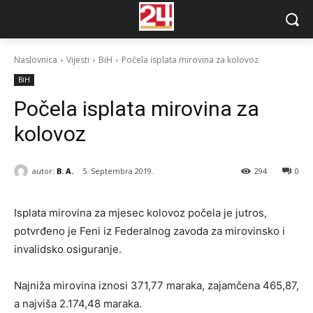
Naslovnica
Vijesti
BiH
Počela isplata mirovina za kolovoz
BiH
Počela isplata mirovina za
kolovoz
autor:
B. A.
5. Septembra 2019.
294
0
Isplata mirovina za mjesec kolovoz počela je jutros,
potvrđeno je Feni iz Federalnog zavoda za mirovinsko i
invalidsko osiguranje.
Najniža mirovina iznosi 371,77 maraka, zajamčena 465,87,
a najviša 2.174,48 maraka.