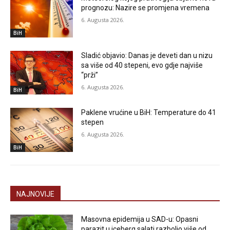
prognozu: Nazire se promjena vremena
6. Augusta 2026.
BiH
Sladić objavio: Danas je deveti dan u nizu
sa više od 40 stepeni, evo gdje najviše
“prži”
6. Augusta 2026.
BiH
Paklene vrućine u BiH: Temperature do 41
stepen
6. Augusta 2026.
BiH
NAJNOVIJE
Masovna epidemija u SAD-u: Opasni
parazit u iceberg salati razbolio više od