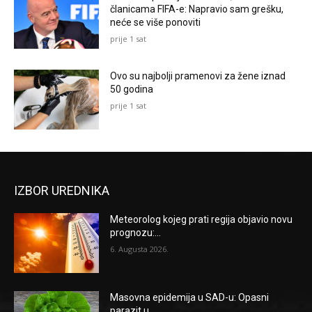
članicama FIFA-e: Napravio sam grešku,
neće se više ponoviti
prije 1 sat
Ovo su najbolji pramenovi za žene iznad
50 godina
prije 1 sat
IZBOR UREDNIKA
Meteorolog kojeg prati regija objavio novu
prognozu:...
6. Augusta 2026.
Masovna epidemija u SAD-u: Opasni
parazit u...