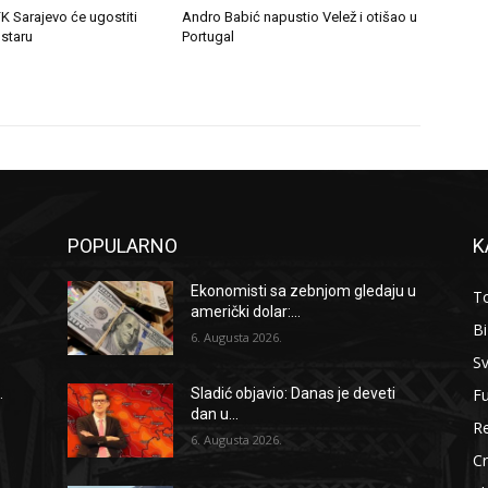
K Sarajevo će ugostiti
Andro Babić napustio Velež i otišao u
staru
Portugal
POPULARNO
K
Ekonomisti sa zebnjom gledaju u
To
američki dolar:...
B
6. Augusta 2026.
Sv
F
.
Sladić objavio: Danas je deveti
dan u...
Re
6. Augusta 2026.
Cr