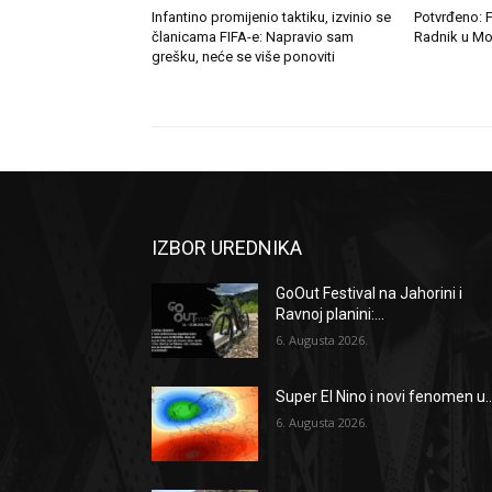
Infantino promijenio taktiku, izvinio se
Potvrđeno: F
članicama FIFA-e: Napravio sam
Radnik u Mo
grešku, neće se više ponoviti
IZBOR UREDNIKA
GoOut Festival na Jahorini i
Ravnoj planini:...
6. Augusta 2026.
Super El Nino i novi fenomen u..
6. Augusta 2026.