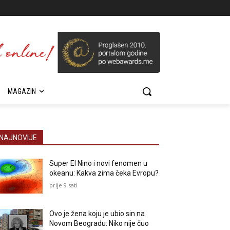
MAGAZIN
NAJNOVIJE
Super El Nino i novi fenomen u
okeanu: Kakva zima čeka Evropu?
prije 9 sati
Ovo je žena koju je ubio sin na
Novom Beogradu: Niko nije čuo