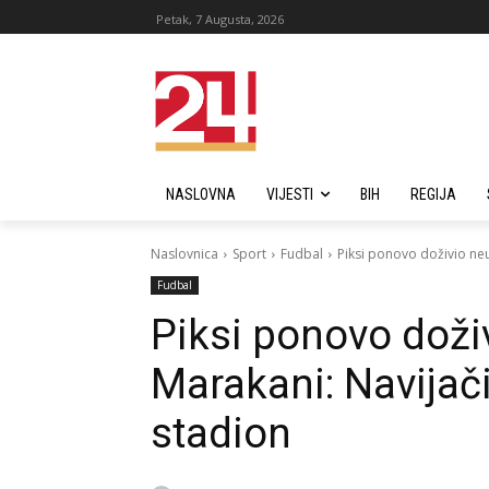
Petak, 7 Augusta, 2026
NASLOVNA
VIJESTI
BIH
REGIJA
Naslovnica
Sport
Fudbal
Piksi ponovo doživio neu
Fudbal
Piksi ponovo doži
Marakani: Navijači
stadion