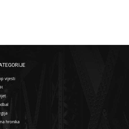
ATEGORIJE
p vijesti
iH
ijet
udbal
gija
na hronika