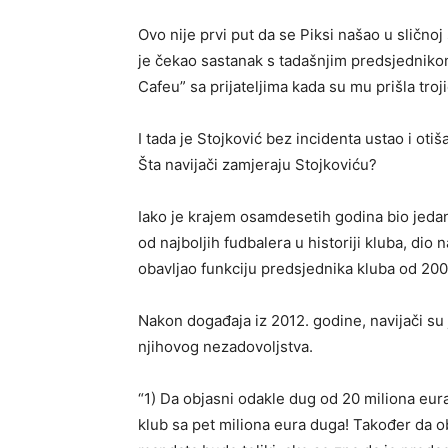
Ovo nije prvi put da se Piksi našao u sličnoj
je čekao sastanak s tadašnjim predsjednik
Cafeu” sa prijateljima kada su mu prišla troji
I tada je Stojković bez incidenta ustao i otiš
Šta navijači zamjeraju Stojkoviću?
Iako je krajem osamdesetih godina bio jeda
od najboljih fudbalera u historiji kluba, di
obavljao funkciju predsjednika kluba od 200
Nakon događaja iz 2012. godine, navijači su 
njihovog nezadovoljstva.
“1) Da objasni odakle dug od 20 miliona eu
klub sa pet miliona eura duga! Također da 