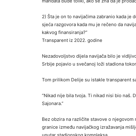
mandata bude toliki, ako se zna da je prodao
2) Šta je on to navijačima zabranio kada je do
sjeća razgovora kada mu je rečeno da navijač
kakvog finansiranja?”
Transparent iz 2022. godine
Nezadovoljstvo dijela navijača bilo je vidlji
Srbije pojavio u svečanoj loži stadiona tok
Tom prilikom Delije su istakle transparent 
“Nikad nije bila tvoja. Ti nikad nisi bio naš
Sajonara.”
Bez obzira na različite stavove o njegovom 
granice između navijačkog izražavanja mišlj
unutar stadionskog kompleksa.