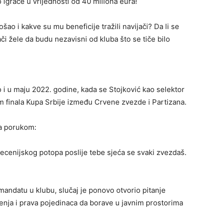
 igrače u vrijednosti od 40 miliona eura!
šao i kakve su mu beneficije tražili navijači? Da li se
i žele da budu nezavisni od kluba što se tiče bilo
vo i u maju 2022. godine, kada se Stojković kao selektor
om finala Kupa Srbije između Crvene zvezde i Partizana.
sa porukom:
. Decenijskog potopa poslije tebe sjeća se svaki zvezdaš.
mandatu u klubu, slučaj je ponovo otvorio pitanje
enja i prava pojedinaca da borave u javnim prostorima