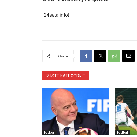
(24sata.info)
Share
IZ ISTE KATEGORIJE
Fudbal
Fudbal