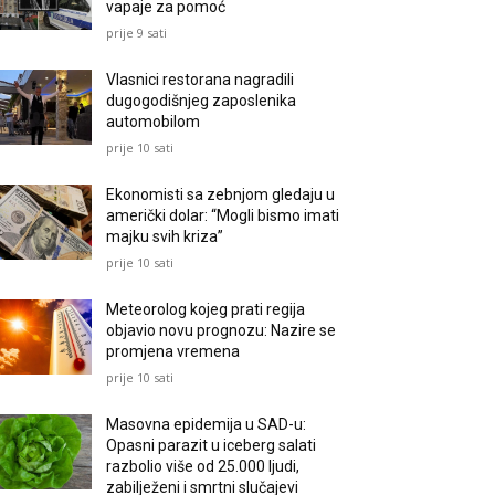
vapaje za pomoć
prije 9 sati
Vlasnici restorana nagradili
dugogodišnjeg zaposlenika
automobilom
prije 10 sati
Ekonomisti sa zebnjom gledaju u
američki dolar: “Mogli bismo imati
majku svih kriza”
prije 10 sati
Meteorolog kojeg prati regija
objavio novu prognozu: Nazire se
promjena vremena
prije 10 sati
Masovna epidemija u SAD-u:
Opasni parazit u iceberg salati
razbolio više od 25.000 ljudi,
zabilježeni i smrtni slučajevi