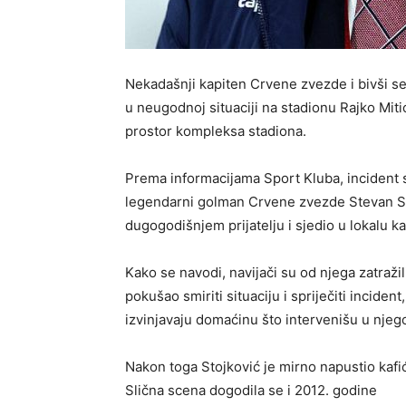
Nekadašnji kapiten Crvene zvezde i bivši se
u neugodnoj situaciji na stadionu Rajko Mitić
prostor kompleksa stadiona.
Prema informacijama Sport Kluba, incident se
legendarni golman Crvene zvezde Stevan St
dugogodišnjem prijatelju i sjedio u lokalu ka
Kako se navodi, navijači su od njega zatražil
pokušao smiriti situaciju i spriječiti incident
izvinjavaju domaćinu što intervenišu u njeg
Nakon toga Stojković je mirno napustio kafić
Slična scena dogodila se i 2012. godine