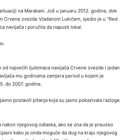
 situaciji na Marakani. Još u januaru 2012. godine, dok
om Crvene zvezde Vladanom Lukićem, sjedio je u “Red
ca navijača i poručila da napusti lokal.
ao.
n od najvećih ljubimaca navijača Crvene zvezde i jedan
o navijača mu godinama zamjera period u kojem je
5. do 2007. godine.
javno postavili pitanja koja su jasno pokazivala razloge
ra nakon njegovog odlaska, ako se zna da je preuzeo
objasni kako je onda moguće da dug na kraju njegovog