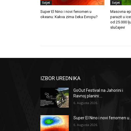
Svijet
Svijet
Super El Nino i novi fenomen u
Masovna epi
okeanu: Kakva zima čeka Evropu?
parazit u ice
od 25.000 lju
slučajevi
IZBOR UREDNIKA
GoOut Festival na Jahorini i
Ravnoj planini:...
6. Augusta 2026.
Super El Nino i novi fenomen u..
6. Augusta 2026.