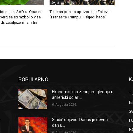
Svijet
demija u SAD-u: Opasni
Teheran poslao upozorenje Zaljevu:
berg salati razbolio više
“Prenesite Trumpu ili slijedi haos”
di, zabilježeni i smrtni
POPULARNO
K
Ekonomisti sa zebnjom gledaju u
To
američki dolar:...
B
6. Augusta 2026.
Sv
F
.
Sladić objavio: Danas je deveti
dan u...
Re
6. Augusta 2026.