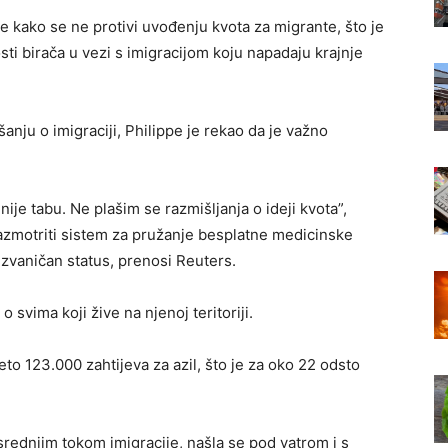
e kako se ne protivi uvođenju kvota za migrante, što je
ti birača u vezi s imigracijom koju napadaju krajnje
nju o imigraciji, Philippe je rekao da je važno
nije tabu. Ne plašim se razmišljanja o ideji kvota”,
azmotriti sistem za pružanje besplatne medicinske
zvaničan status, prenosi Reuters.
 svima koji žive na njenoj teritoriji.
to 123.000 zahtijeva za azil, što je za oko 22 odsto
srednjim tokom imigracije, našla se pod vatrom i s