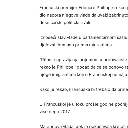
Francuski premijer Edouard Philippe rekao j
dio napora njegove vlade da uvaži zabrinutos
desničarski politički rivali.
Iznoseći stav vlade u parlamentarnom sasluša
djelovati humano prema migrantima.
“Pitanje upravljanja prijemom u prebivalište 
rekao je Philippe i dodao da će se ponovo r
njege imigrantima koji u Francuskoj nemaju 
Kako je rekao, Francuska bi trebalo da brine o
U Francuskoj je u toku prošle godine podnije
više nego 2017.
Macronova vlada, dok je pokušavala kretati 