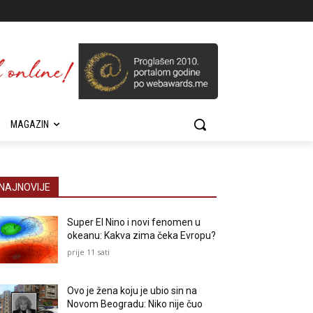
MAGAZIN
NAJNOVIJE
Super El Nino i novi fenomen u
okeanu: Kakva zima čeka Evropu?
prije 11 sati
Ovo je žena koju je ubio sin na
Novom Beogradu: Niko nije čuo