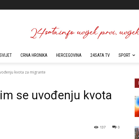
SVIJET
CRNA HRONIKA
HERCEGOVINA
24SATA TV
SPORT
uvođenju kvota za migrante
vim se uvođenju kvota
137
0