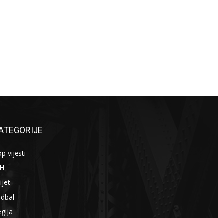
ATEGORIJE
p vijesti
iH
ijet
udbal
gija