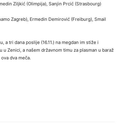
edin Ziljkić (Olimpija), Sanjin Prcić (Strasbourg)
namo Zagreb), Ermedin Demirović (Freiburg), Smail
 a tri dana poslije (16.11.) na megdan im stiže i
lju u Zenici, a našem državnom timu za plasman u baraž
iz ova dva meča.