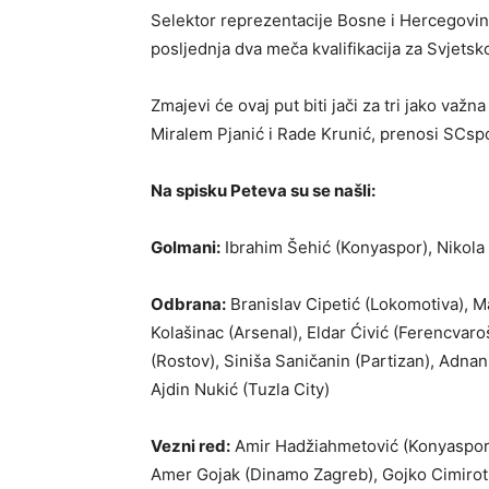
Selektor reprezentacije Bosne i Hercegovin
posljednja dva meča kvalifikacija za Svjets
Zmajevi će ovaj put biti jači za tri jako važn
Miralem Pjanić i Rade Krunić, prenosi SCspo
Na spisku Peteva su se našli:
Golmani:
Ibrahim Šehić (Konyaspor), Nikola Va
Odbrana:
Branislav Cipetić (Lokomotiva), M
Kolašinac (Arsenal), Eldar Ćivić (Ferencva
(Rostov), Siniša Saničanin (Partizan), Adnan
Ajdin Nukić (Tuzla City)
Vezni red:
Amir Hadžiahmetović (Konyaspor),
Amer Gojak (Dinamo Zagreb), Gojko Cimirot (