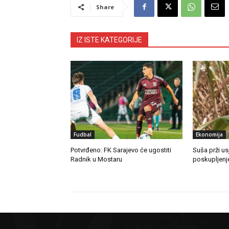
Share
IZ ISTE KATEGORIJE
Fudbal
Ekonomija
Potvrđeno: FK Sarajevo će ugostiti
Suša prži us
Radnik u Mostaru
poskupljenj