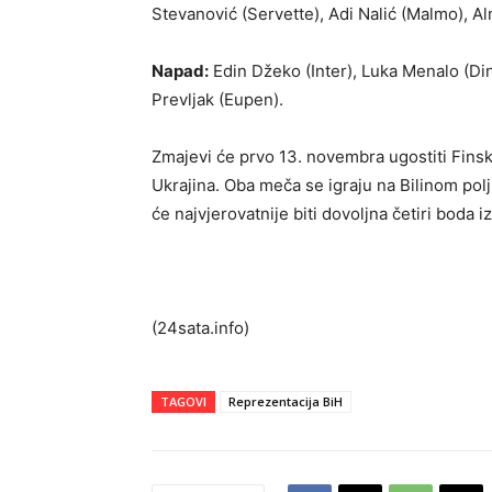
Stevanović (Servette), Adi Nalić (Malmo), Alm
Napad:
Edin Džeko (Inter), Luka Menalo (Di
Prevljak (Eupen).
Zmajevi će prvo 13. novembra ugostiti Finsku,
Ukrajina. Oba meča se igraju na Bilinom po
će najvjerovatnije biti dovoljna četiri boda 
(24sata.info)
TAGOVI
Reprezentacija BiH