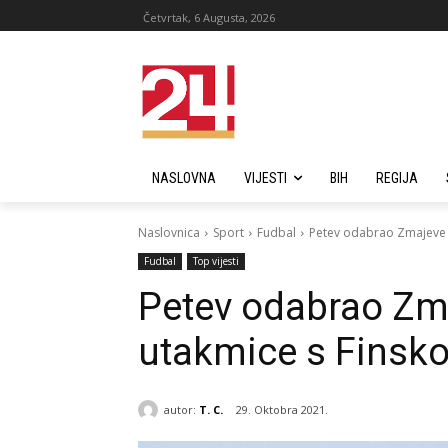
Četvrtak, 6 Augusta, 2026
NASLOVNA
VIJESTI
BIH
REGIJA
Naslovnica
Sport
Fudbal
Petev odabrao Zmajeve 
Fudbal
Top vijesti
Petev odabrao Zm
utakmice s Finsk
autor:
T. C.
29. Oktobra 2021.