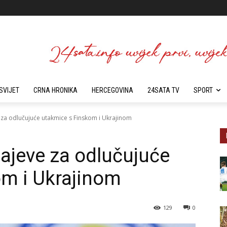
SVIJET
CRNA HRONIKA
HERCEGOVINA
24SATA TV
SPORT
za odlučujuće utakmice s Finskom i Ukrajinom
ajeve za odlučujuće
om i Ukrajinom
129
0