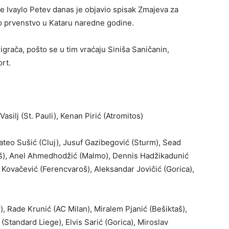
e Ivaylo Petev danas je objavio spisak Zmajeva za
ko prvenstvo u Kataru naredne godine.
a igrača, pošto se u tim vraćaju Siniša Saničanin,
rt.
silj (St. Pauli), Kenan Pirić (Atromitos)
ateo Sušić (Cluj), Jusuf Gazibegović (Sturm), Sead
roš), Anel Ahmedhodžić (Malmo), Dennis Hadžikadunić
 Kovačević (Ferencvaroš), Aleksandar Jovičić (Gorica),
 Rade Krunić (AC Milan), Miralem Pjanić (Bešiktaš),
Standard Liege), Elvis Sarić (Gorica), Miroslav