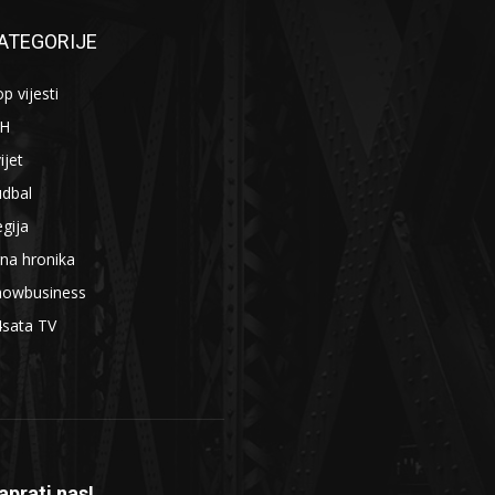
ATEGORIJE
p vijesti
iH
ijet
udbal
gija
na hronika
howbusiness
4sata TV
aprati nas!