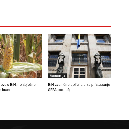
Ekonomija
jeve u BiH, neizbježno
BiH zvanično aplicirala za pristupanje
e hrane
SEPA području