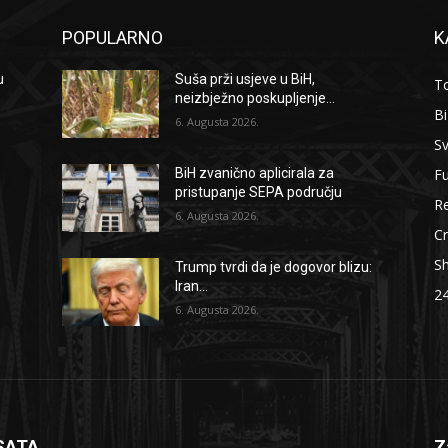
POPULARNO
K
u
Suša prži usjeve u BiH,
To
neizbježno poskupljenje...
B
6. Augusta 2026.
Sv
F
BiH zvanično aplicirala za
pristupanje SEPA području
Re
6. Augusta 2026.
Cr
S
Trump tvrdi da je dogovor blizu:
Iran...
2
6. Augusta 2026.
SATA
Z