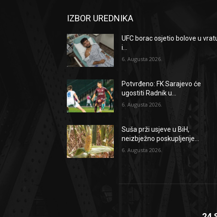
IZBOR UREDNIKA
UFC borac osjetio bolove u vrat
i...
6. Augusta 2026.
Potvrđeno: FK Sarajevo će
ugostiti Radnik u...
6. Augusta 2026.
Suša prži usjeve u BiH,
neizbježno poskupljenje...
6. Augusta 2026.
24 