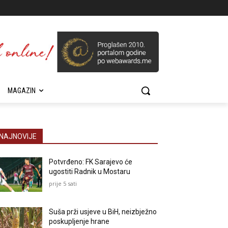
MAGAZIN
NAJNOVIJE
Potvrđeno: FK Sarajevo će
ugostiti Radnik u Mostaru
prije 5 sati
Suša prži usjeve u BiH, neizbježno
poskupljenje hrane