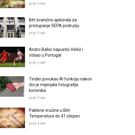
prije 5 sati
BiH zvanično aplicirala za
pristupanje SEPA području
prije 5 sati
Andro Babić napustio Velež i
otišao u Portugal
prije 5 sati
Tinder povukao AI funkciju nakon
što je mijenjala fotografije
korisnika
prije 5 sati
Paklene vrućine u BiH:
Temperature do 41 stepen
prije 6 sati