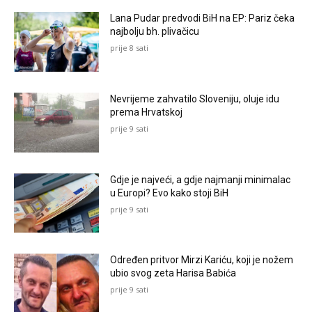
Lana Pudar predvodi BiH na EP: Pariz čeka
najbolju bh. plivačicu
prije 8 sati
Nevrijeme zahvatilo Sloveniju, oluje idu
prema Hrvatskoj
prije 9 sati
Gdje je najveći, a gdje najmanji minimalac
u Europi? Evo kako stoji BiH
prije 9 sati
Određen pritvor Mirzi Kariću, koji je nožem
ubio svog zeta Harisa Babića
prije 9 sati