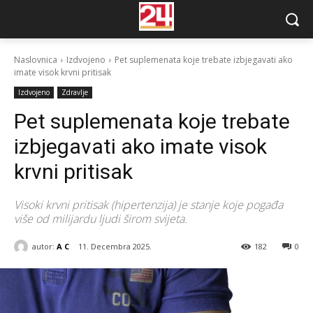
Naslovnica
Izdvojeno
Pet suplemenata koje trebate izbjegavati ako
imate visok krvni pritisak
Izdvojeno
Zdravlje
Pet suplemenata koje trebate
izbjegavati ako imate visok
krvni pritisak
Visoki krvni pritisak (hipertenzija) je stanje koje pogađa
više od milijardu ljudi širom svijeta.
autor:
A C
11. Decembra 2025.
182
0