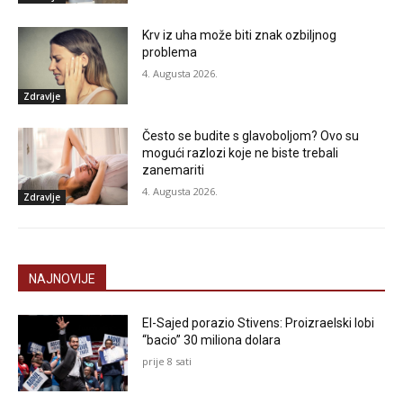
Krv iz uha može biti znak ozbiljnog
problema
4. Augusta 2026.
Zdravlje
Često se budite s glavoboljom? Ovo su
mogući razlozi koje ne biste trebali
zanemariti
4. Augusta 2026.
Zdravlje
NAJNOVIJE
El-Sajed porazio Stivens: Proizraelski lobi
“bacio” 30 miliona dolara
prije 8 sati