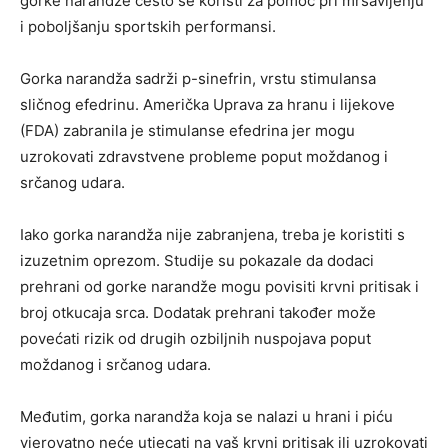
gorke narandže često se koristi za pomoć pri mršavljenju
i poboljšanju sportskih performansi.
Gorka narandža sadrži p-sinefrin, vrstu stimulansa
sličnog efedrinu. Američka Uprava za hranu i lijekove
(FDA) zabranila je stimulanse efedrina jer mogu
uzrokovati zdravstvene probleme poput moždanog i
srčanog udara.
Iako gorka narandža nije zabranjena, treba je koristiti s
izuzetnim oprezom. Studije su pokazale da dodaci
prehrani od gorke narandže mogu povisiti krvni pritisak i
broj otkucaja srca. Dodatak prehrani također može
povećati rizik od drugih ozbiljnih nuspojava poput
moždanog i srčanog udara.
Međutim, gorka narandža koja se nalazi u hrani i piću
vjerovatno neće utjecati na vaš krvni pritisak ili uzrokovati