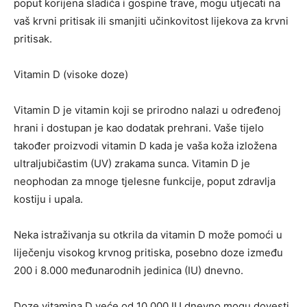
poput korijena sladića i gospine trave, mogu utjecati na
vaš krvni pritisak ili smanjiti učinkovitost lijekova za krvni
pritisak.
Vitamin D (visoke doze)
Vitamin D je vitamin koji se prirodno nalazi u određenoj
hrani i dostupan je kao dodatak prehrani. Vaše tijelo
također proizvodi vitamin D kada je vaša koža izložena
ultraljubičastim (UV) zrakama sunca. Vitamin D je
neophodan za mnoge tjelesne funkcije, poput zdravlja
kostiju i upala.
Neka istraživanja su otkrila da vitamin D može pomoći u
liječenju visokog krvnog pritiska, posebno doze između
200 i 8.000 međunarodnih jedinica (IU) dnevno.
Doze vitamina D veće od 10.000 IU dnevno mogu dovesti