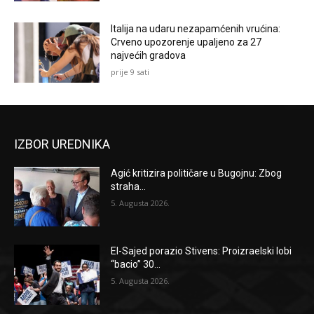
Italija na udaru nezapamćenih vrućina:
Crveno upozorenje upaljeno za 27
najvećih gradova
prije 9 sati
IZBOR UREDNIKA
Agić kritizira političare u Bugojnu: Zbog
straha...
5. Augusta 2026.
El-Sajed porazio Stivens: Proizraelski lobi
“bacio” 30...
5. Augusta 2026.