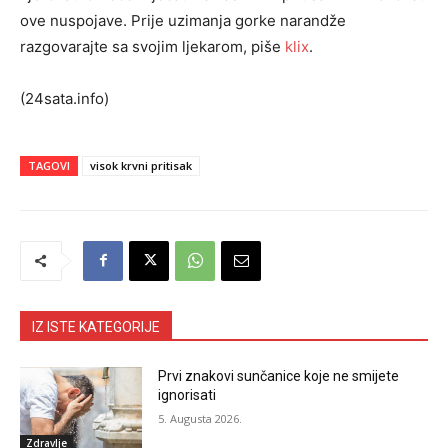
ove nuspojave. Prije uzimanja gorke narandže
razgovarajte sa svojim ljekarom, piše
klix
.
(24sata.info)
TAGOVI
visok krvni pritisak
IZ ISTE KATEGORIJE
Prvi znakovi sunčanice koje ne smijete
ignorisati
5. Augusta 2026.
Zdravlje