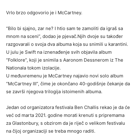
Vrlo brzo odgovorio je i McCartney.
“Bilo bi sjajno, zar ne? I htio sam te zamoliti da igraš sa
mnom na sceni”, dodao je pjevač.Njih dvoje su također
razgovarali o svoja dva albuma koja su snimili u karantini.
U julu je Swift na iznenađenje svih objavila album
“Folklore”, koji je snimila s Aaronom Dessnerom iz The
Nationala tokom izolacije.
U međuvremenu je McCartney najavio novi solo album
“McCartney III”, čime je okončano 40-godišnje čekanje da
se završi njegova trilogija istoimenih albuma.
Jedan od organizatora festivala Ben Challis rekao je da će
već od marta 2021. godine morati krenuti s pripremama
za Glastonbury, s obzirom da je riječ o velikom festivalu
na čijoj organizaciji se treba mnogo raditi.