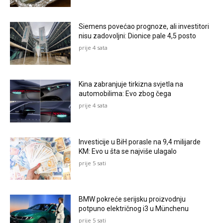
Siemens povećao prognoze, ali investitori
nisu zadovoljni: Dionice pale 4,5 posto
prije 4 sata
Kina zabranjuje tirkizna svjetla na
automobilima: Evo zbog čega
prije 4 sata
Investicije u BiH porasle na 9,4 milijarde
KM: Evo u šta se najviše ulagalo
prije 5 sati
BMW pokreće serijsku proizvodnju
potpuno električnog i3 u Münchenu
prije 5 sati