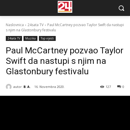
Naslovnica
24sata TV
Paul McCartney pozvao Taylor Swift da nastupi
s njim na Glastonbury festivalu
24sata TV
Muzika
Top vijesti
Paul McCartney pozvao Taylor
Swift da nastupi s njim na
Glastonbury festivalu
autor:
B. A.
16. Novembra 2020.
127
0