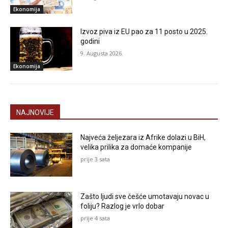
Ekonomija
Izvoz piva iz EU pao za 11 posto u 2025.
godini
9. Augusta 2026.
Ekonomija
NAJNOVIJE
Najveća željezara iz Afrike dolazi u BiH,
velika prilika za domaće kompanije
prije 3 sata
Zašto ljudi sve češće umotavaju novac u
foliju? Razlog je vrlo dobar
prije 4 sata