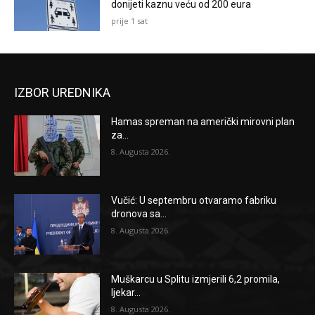
donijeti kaznu veću od 200 eura
prije 1 sat
IZBOR UREDNIKA
Hamas spreman na američki mirovni plan
za...
8. Augusta 2026.
Vučić: U septembru otvaramo fabriku
dronova sa...
8. Augusta 2026.
Muškarcu u Splitu izmjerili 6,2 promila,
ljekar...
8. Augusta 2026.