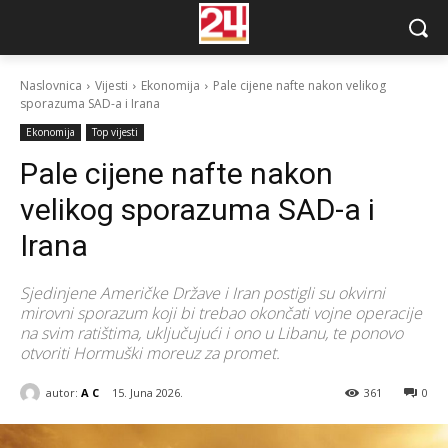
Naslovnica
Vijesti
Ekonomija
Pale cijene nafte nakon velikog
sporazuma SAD-a i Irana
Ekonomija
Top vijesti
Pale cijene nafte nakon
velikog sporazuma SAD-a i
Irana
Sjedinjene Američke Države i Iran postigli su okvirni
mirovni sporazum koji bi trebao okončati vojne operacije
na svim ratištima, uključujući i ono u Libanu, te ponovo
otvoriti Hormuški moreuz za promet.
autor:
A C
15. Juna 2026.
361
0