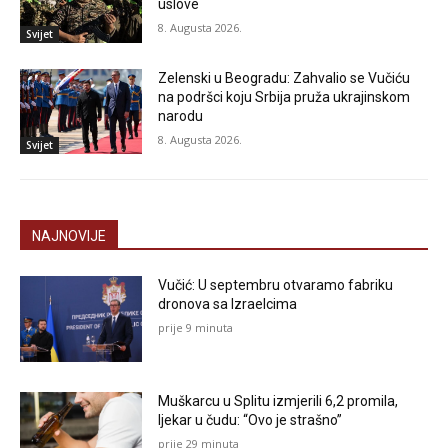
uslove
8. Augusta 2026.
Svijet
Zelenski u Beogradu: Zahvalio se Vučiću
na podršci koju Srbija pruža ukrajinskom
narodu
8. Augusta 2026.
Svijet
NAJNOVIJE
Vučić: U septembru otvaramo fabriku
dronova sa Izraelcima
prije 9 minuta
Muškarcu u Splitu izmjerili 6,2 promila,
ljekar u čudu: “Ovo je strašno”
prije 29 minuta