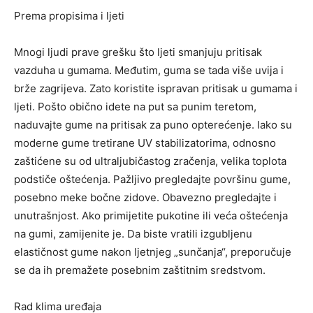
Prema propisima i ljeti
Mnogi ljudi prave grešku što ljeti smanjuju pritisak
vazduha u gumama. Međutim, guma se tada više uvija i
brže zagrijeva. Zato koristite ispravan pritisak u gumama i
ljeti. Pošto obično idete na put sa punim teretom,
naduvajte gume na pritisak za puno opterećenje. Iako su
moderne gume tretirane UV stabilizatorima, odnosno
zaštićene su od ultraljubičastog zračenja, velika toplota
podstiče oštećenja. Pažljivo pregledajte površinu gume,
posebno meke bočne zidove. Obavezno pregledajte i
unutrašnjost. Ako primijetite pukotine ili veća oštećenja
na gumi, zamijenite je. Da biste vratili izgubljenu
elastičnost gume nakon ljetnjeg „sunčanja“, preporučuje
se da ih premažete posebnim zaštitnim sredstvom.
Rad klima uređaja