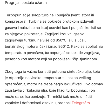
Pregrijan postaje užaren
Turbopunjač je sklop turbine i punjača (ventilatora ili
kompresora). Turbina se pokreće protokom izduvnih
gasova i nalazi se na istoj osovini kao i punjač i koristi se
za njegovo pokretanje. Zagrijani izduvni gasovi
zagrijavaju turbinu na više od 850°C, a u slučaju
benzinskog motora, čak i iznad 950°C. Kako se spoljašnja
temperatura povećava, turbopunjač se takođe zagrijava,
posebno kod motora koji su poboljšani “čip-tjuningom”.
Zbog toga je važno koristiti potpuno sintetičko ulje, koje
je otpornije na visoke temperature, i nakon velikog
opterećenja, motor ne treba naglo isključivati. Ovo odmah
zaustavlja cirkulaciju ulja, koje hladi turbopunjač, i on
može da se karbonizuje. Termički šok može uništiti
zaptivke i deformisati osovinu, prenosi
Telegraf.rs
.