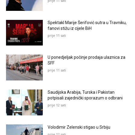
prije 11 sati
Spektakl Marije Šerifović sutra u Travniku,
fanovi stižu iz cijele BiH
prije 11 sati
U ponedjeljak počinje prodaja ulaznica za
SFF
prije 11 sati
Saudijska Arabija, Turska i Pakistan
potpisali zajednički sporazum o odbrani
prije 12 sati
Volodimir Zelenski stigao u Srbiju
prije 12 sati