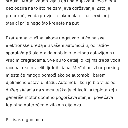
sredini. Mnogi zaboravljaju da i baterija zahtijeva njegu,
bez obzira na to što ne zahtijeva održavanje. Zato je
preporučljivo da provjerite akumulator na servisnoj
stanici prije nego što krenete na put.
Ekstremna vrućina takođe negativno utiče na sve
elektronske uređaje u vašem automobilu, od radio-
aparata/mp3 plejera do mobilnih telefona ostavljenih u
vrućim pregradama. Sve su to detalji o kojima treba voditi
računa tokom vrelih ljetnih dana. Međutim, izbor parking
mjesta će mnogo pomoći ako se automobil barem
djelimično ostavi u hladu. Automobil koji je bio vruć od
dužeg stajanja na suncu teško je ohladiti, a toplota koju
generiše motor dodatno pogoršava stanje i povećava
toplotno opterećenje vitalnih dijelova.
Pritisak u gumama