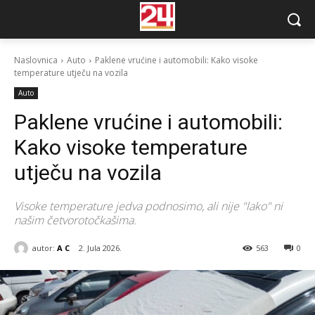
Naslovnica
Auto
Paklene vrućine i automobili: Kako visoke
temperature utječu na vozila
Auto
Paklene vrućine i automobili:
Kako visoke temperature
utječu na vozila
Visoke temperature jedva podnosimo, ali nije "lako" ni
našim četvorotočkašima.
autor:
A C
2. Jula 2026.
563
0