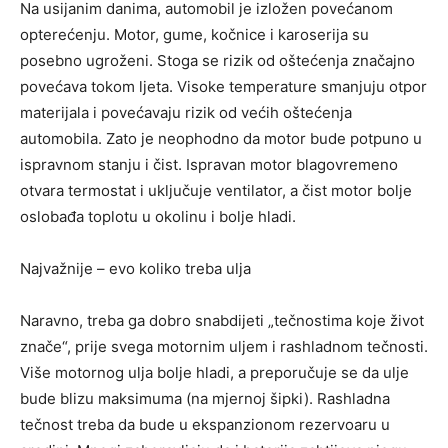
Na usijanim danima, automobil je izložen povećanom
opterećenju. Motor, gume, kočnice i karoserija su
posebno ugroženi. Stoga se rizik od oštećenja značajno
povećava tokom ljeta. Visoke temperature smanjuju otpor
materijala i povećavaju rizik od većih oštećenja
automobila. Zato je neophodno da motor bude potpuno u
ispravnom stanju i čist. Ispravan motor blagovremeno
otvara termostat i uključuje ventilator, a čist motor bolje
oslobađa toplotu u okolinu i bolje hladi.
Najvažnije – evo koliko treba ulja
Naravno, treba ga dobro snabdijeti „tečnostima koje život
znače“, prije svega motornim uljem i rashladnom tečnosti.
Više motornog ulja bolje hladi, a preporučuje se da ulje
bude blizu maksimuma (na mjernoj šipki). Rashladna
tečnost treba da bude u ekspanzionom rezervoaru u