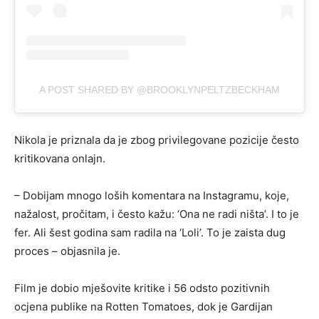
A POST SHARED BY @BROOKLYNPELTZBECKHAM
Nikola je priznala da je zbog privilegovane pozicije često
kritikovana onlajn.
– Dobijam mnogo loših komentara na Instagramu, koje,
nažalost, pročitam, i često kažu: ‘Ona ne radi ništa’. I to je
fer. Ali šest godina sam radila na ‘Loli’. To je zaista dug
proces – objasnila je.
Film je dobio mješovite kritike i 56 odsto pozitivnih
ocjena publike na Rotten Tomatoes, dok je Gardijan