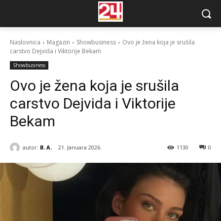
Naslovnica
Magazin
Showbusiness
Ovo je žena koja je srušila
carstvo Dejvida i Viktorije Bekam
Showbusiness
Ovo je žena koja je srušila
carstvo Dejvida i Viktorije
Bekam
autor:
B. A.
21. Januara 2026.
1130
0