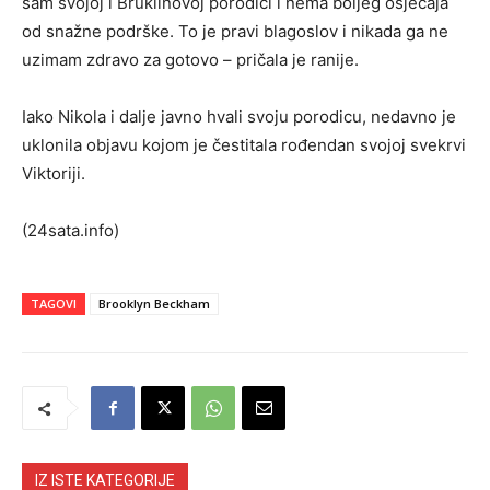
sam svojoj i Bruklinovoj porodici i nema boljeg osjećaja
od snažne podrške. To je pravi blagoslov i nikada ga ne
uzimam zdravo za gotovo – pričala je ranije.
Iako Nikola i dalje javno hvali svoju porodicu, nedavno je
uklonila objavu kojom je čestitala rođendan svojoj svekrvi
Viktoriji.
(24sata.info)
TAGOVI
Brooklyn Beckham
IZ ISTE KATEGORIJE