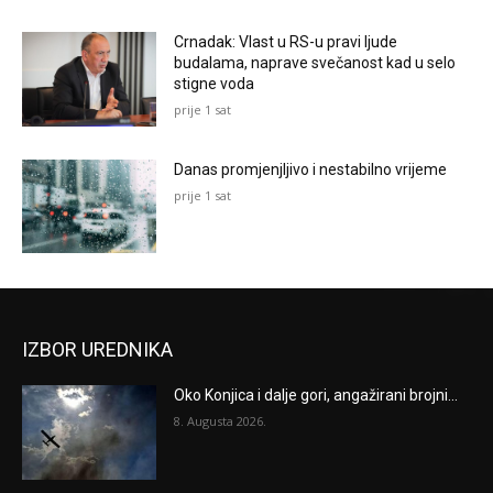
Crnadak: Vlast u RS-u pravi ljude
budalama, naprave svečanost kad u selo
stigne voda
prije 1 sat
Danas promjenjljivo i nestabilno vrijeme
prije 1 sat
IZBOR UREDNIKA
Oko Konjica i dalje gori, angažirani brojni...
8. Augusta 2026.