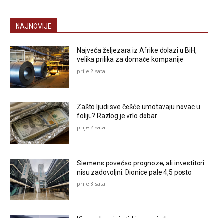
NAJNOVIJE
Najveća željezara iz Afrike dolazi u BiH,
velika prilika za domaće kompanije
prije 2 sata
Zašto ljudi sve češće umotavaju novac u
foliju? Razlog je vrlo dobar
prije 2 sata
Siemens povećao prognoze, ali investitori
nisu zadovoljni: Dionice pale 4,5 posto
prije 3 sata