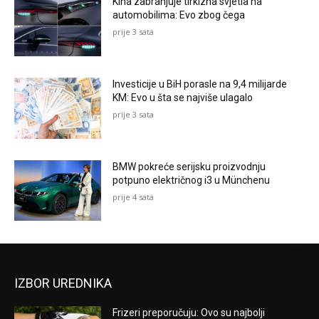
Kina zabranjuje tirkizna svjetla na
automobilima: Evo zbog čega
prije 3 sata
Investicije u BiH porasle na 9,4 milijarde
KM: Evo u šta se najviše ulagalo
prije 3 sata
BMW pokreće serijsku proizvodnju
potpuno električnog i3 u Münchenu
prije 4 sata
IZBOR UREDNIKA
Frizeri preporučuju: Ovo su najbolji