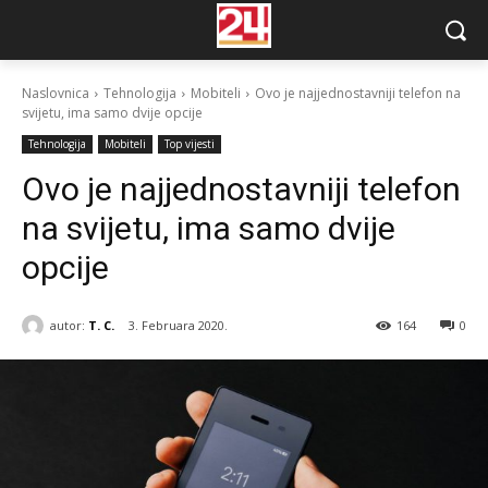
Naslovnica
Tehnologija
Mobiteli
Ovo je najjednostavniji telefon na
svijetu, ima samo dvije opcije
Tehnologija
Mobiteli
Top vijesti
Ovo je najjednostavniji telefon
na svijetu, ima samo dvije
opcije
autor:
T. C.
3. Februara 2020.
164
0