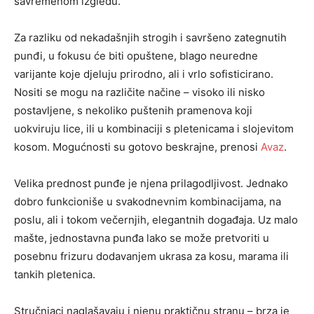
savremenom izgledu.
Za razliku od nekadašnjih strogih i savršeno zategnutih
punđi, u fokusu će biti opuštene, blago neuredne
varijante koje djeluju prirodno, ali i vrlo sofisticirano.
Nositi se mogu na različite načine – visoko ili nisko
postavljene, s nekoliko puštenih pramenova koji
uokviruju lice, ili u kombinaciji s pletenicama i slojevitom
kosom. Mogućnosti su gotovo beskrajne, prenosi
Avaz
.
Velika prednost punđe je njena prilagodljivost. Jednako
dobro funkcioniše u svakodnevnim kombinacijama, na
poslu, ali i tokom večernjih, elegantnih događaja. Uz malo
mašte, jednostavna punđa lako se može pretvoriti u
posebnu frizuru dodavanjem ukrasa za kosu, marama ili
tankih pletenica.
Stručnjaci naglašavaju i njenu praktičnu stranu – brza je