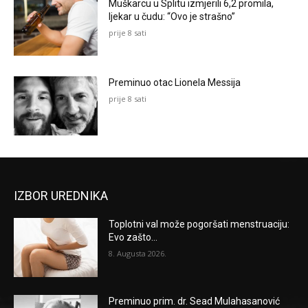
Muškarcu u Splitu izmjerili 6,2 promila,
ljekar u čudu: “Ovo je strašno”
prije 8 sati
Preminuo otac Lionela Messija
prije 8 sati
IZBOR UREDNIKA
Toplotni val može pogoršati menstruaciju:
Evo zašto...
8. Augusta 2026.
Preminuo prim. dr. Sead Mulahasanović