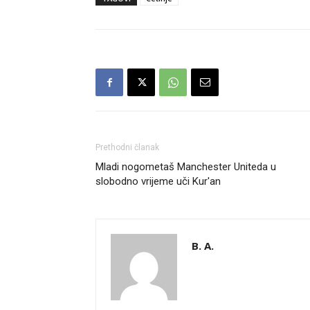
Prethodni članak
Mladi nogometaš Manchester Uniteda u
slobodno vrijeme uči Kur'an
B. A.