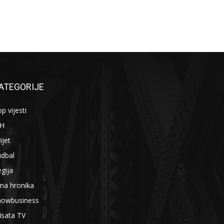
ATEGORIJE
p vijesti
iH
ijet
udbal
gija
na hronika
howbusiness
4sata TV