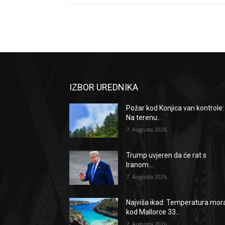
IZBOR UREDNIKA
Požar kod Konjica van kontrole:
Na terenu...
7. Augusta 2026.
Trump uvjeren da će rat s
Iranom...
7. Augusta 2026.
Najviša ikad: Temperatura mor
kod Mallorce 33...
7. Augusta 2026.