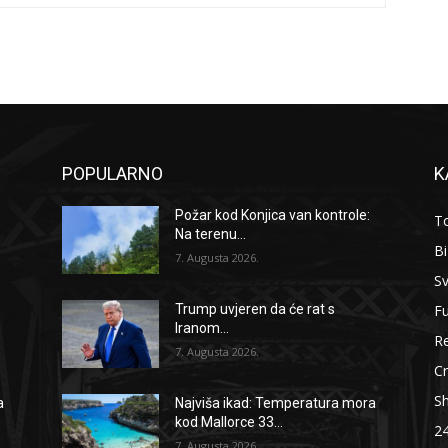
POPULARNO
K
Požar kod Konjica van kontrole:
To
Na terenu...
B
7. Augusta 2026.
Sv
F
Trump uvjeren da će rat s
Iranom...
Re
7. Augusta 2026.
Cr
S
a
Najviša ikad: Temperatura mora
kod Mallorce 33...
2
7. Augusta 2026.