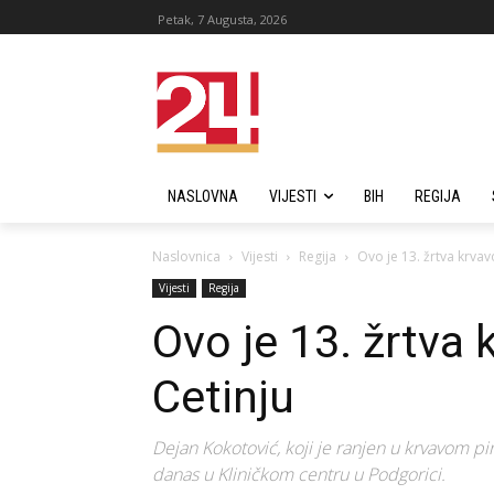
Petak, 7 Augusta, 2026
NASLOVNA
VIJESTI
BIH
REGIJA
Naslovnica
Vijesti
Regija
Ovo je 13. žrtva krvav
Vijesti
Regija
Ovo je 13. žrtva 
Cetinju
Dejan Kokotović, koji je ranjen u krvavom pi
danas u Kliničkom centru u Podgorici.