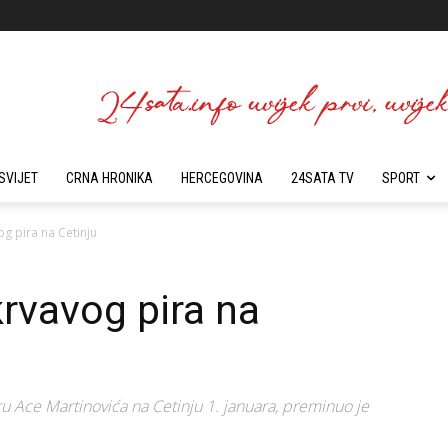
SVIJET
CRNA HRONIKA
HERCEGOVINA
24SATA TV
SPORT
og pira na Cetinju
krvavog pira na
ru Ace Martinovića na Cetinju 1. januara, preminuo je