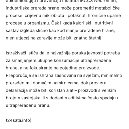
epidemiologiju i prevenciju instituta IRCCS Neuromed,
industrijska prerada hrane može poremetiti metaboličke
procese, crijevnu mikrobiotu i potaknuti hronične upalne
procese u organizmu. Čak i kada kalorijski i nutritivni
sastav izgleda slično kao kod manje prerađene hrane,
njen utjecaj na zdravlje može biti znatno štetniji.
Istraživači ističu da je najvažnija poruka javnosti potreba
za smanjenjem ukupne konzumacije ultraprerađene
hrane, a ne fokusiranje na pojedine proizvode.
Preporučuje se ishrana zasnovana na svježim, minimalno
prerađenim i domaćim namirnicama, dok provjera
deklaracija može biti koristan alat – proizvodi s velikim
brojem sastojaka ili s dodanim aditivima često spadaju u
ultraprerađenu hranu.
(24sata.info)