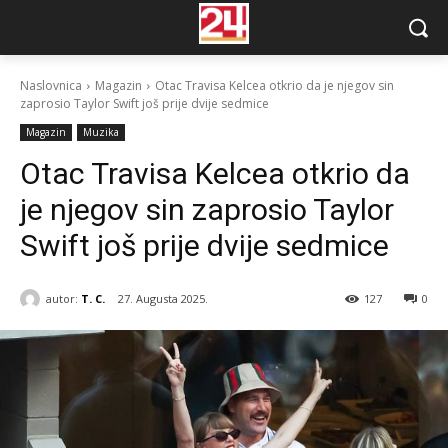
Naslovnica
Magazin
Otac Travisa Kelcea otkrio da je njegov sin
zaprosio Taylor Swift još prije dvije sedmice
Magazin
Muzika
Otac Travisa Kelcea otkrio da
je njegov sin zaprosio Taylor
Swift još prije dvije sedmice
autor:
T. C.
27. Augusta 2025.
127
0